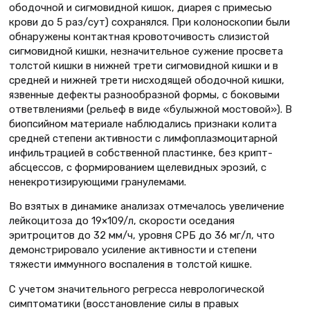
ободочной и сигмовидной кишок, диарея с примесью
крови до 5 раз/сут) сохранялся. При колоноскопии были
обнаружены контактная кровоточивость слизистой
сигмовидной кишки, незначительное сужение просвета
толстой кишки в нижней трети сигмовидной кишки и в
средней и нижней трети нисходящей ободочной кишки,
язвенные дефекты разнообразной формы, с боковыми
ответвлениями (рельеф в виде «булыжной мостовой»). В
биопсийном материале наблюдались признаки колита
средней степени активности с лимфоплазмоцитарной
инфильтрацией в собственной пластинке, без крипт-
абсцессов, с формированием щелевидных эрозий, с
ненекротизирующими гранулемами.
Во взятых в динамике анализах отмечалось увеличение
лейкоцитоза до 19×109/л, скорости оседания
эритроцитов до 32 мм/ч, уровня СРБ до 36 мг/л, что
демонстрировало усиление активности и степени
тяжести иммунного воспаления в толстой кишке.
С учетом значительного регресса неврологической
симптоматики (восстановление силы в правых