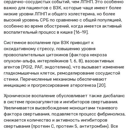
сердечно-сосудистых событий, чем ЛПНП. Это особенно
важно для пациентов с ВЗК, которые чаще имеют более
низкие уровни ЛПНП и общего холестерина, но более
высокий уровень СРБ по сравнению с общей популяцией,
особенно во время обострений, когда имеется активный
воспалительный процесс в кишке [16–19].
Системное воспаление при ВЗК приводит к
оксидативному стрессу, повышению уровня
провоспалительных цитокинов (фактора некроза
опухоли-альфа, интерлейкинов 1, 6, 8), вазоактивных
агентов (PGI2, PAF, эндотелина), что вызывает изменение
гладкомышечных клеток, ремоделирование сосудистой
стенки. Перечисленные механизмы обеспечивают
инициацию и прогрессирование атерогенеза [20].
Хроническое воспаление обусловливает также дисбаланс
в системе прокоагулянтов и ингибиторов свертывания.
Увеличивается высвобождение моноцитами тканевого
фактора свертывания, подавляется процесс фибринолиза,
снижается количество и активность ингибиторов
свертывания (протеин С, протеин S, антитромбин). Все