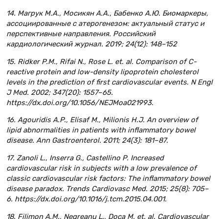
14. Магрук М.А., Мосикян А.А., Бабенко А.Ю. Биомаркеры,
ассоциированные с атерогенезом: актуальный статус и
перспективные направления. Российский
кардиологический журнал. 2019; 24(12): 148–152
15. Ridker P.M., Rifai N., Rose L. et. al. Comparison of C-
reactive protein and low-density lipoprotein cholesterol
levels in the prediction of first cardiovascular events. N Engl
J Med. 2002; 347(20): 1557–65.
https://dx.doi.org/10.1056/NEJMoa021993.
16. Agouridis A.P., Elisaf M., Milionis H.J. An overview of
lipid abnormalities in patients with inflammatory bowel
disease. Ann Gastroenterol. 2011; 24(3): 181–87.
17. Zanoli L., Inserra G., Castellino P. Increased
cardiovascular risk in subjects with a low prevalence of
classic cardiovascular risk factors: The inflammatory bowel
disease paradox. Trends Cardiovasc Med. 2015; 25(8): 705–
6. https://dx.doi.org/10.1016/j.tcm.2015.04.001.
18. Filimon A.M., Negreanu L., Doca M. et. al. Cardiovascular