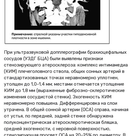
При ультразвуковой допплерографии брахиоцефальных
сосудов (УЗДГ БЦА) были выявлены признаки
стенозирующего атеросклероза: комплекс интимамедиа
(КИМ) плечеголовного ствола, общих сонных артерий в
стандартизованных точках неравномерно уплотнен,
утолщен до 1,0–1,4 мм; местами отмечается утолщение
КИМ до 1,8 мм (выраженные фиброзно-склеротические
изменения сосудистой стенки). Эхогенность КИМ
неравномерно повышена. Дифференцировка на слои
утрачена. В общей сонной артерии (ОСА) справа, начиная
от устья, по передней, задней стенке обнаружена
полуконцентрическая атеросклеротическая бляшка,
средней эхогенности, с неровной поверхностью,
стенозирующая просвет ОСА на 20–25% по диаметру. В