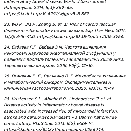
inflammatory bowel disease. World J Gastrointest
Pathophysiol. 2014; 5(3): 359–65.
https://dx.doi.org/10.4291/wjgp.v5.i3.359.
23. Wu P., Jia F., Zhang B. et. al. Risk of cardiovascular
disease in inflammatory bowel disease. Exp Ther Med. 2017;
13(2): 395–400. https://dx.doi.org/10.3892/etm.2016.3966.
24. Бабаева Г.Г., Бабаев З.М. Частота выявления
некоторых маркеров эндотелиальной дисфункции у
больных с воспалительными заболеваниями кишечника.
Терапевтический архив. 2018; 90(4): 12–16.
25. Гриневич В. Б., Радченко В. Г. Микробиота кишечника
и метаболический синдром. Экспериментальная и
клиническая гастроэнтерология. 2020; 183(11): 11–19.
26. Kristensen S.L., Ahlehoff O., Lindhardsen J. et. al.
Disease activity in inflammatory bowel disease is
associated with increased risk of myocardial infarction,
stroke and cardiovascular death – a Danish nationwide
cohort study. PLoS One. 2013; 8(2): e56944.
https://dx.doi.org/10.1371/journal.pone.0056944.