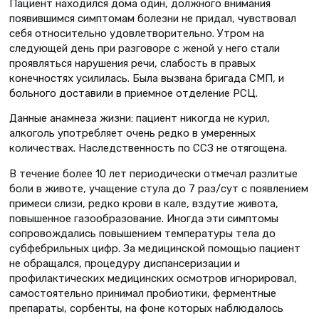
Пациент находился дома один, должного внимания
появившимся симптомам болезни не придал, чувствовал
себя относительно удовлетворительно. Утром на
следующей день при разговоре с женой у него стали
проявляться нарушения речи, слабость в правых
конечностях усилилась. Была вызвана бригада СМП, и
больного доставили в приемное отделение РСЦ.
Данные анамнеза жизни: пациент никогда не курил,
алкоголь употребляет очень редко в умеренных
количествах. Наследственность по ССЗ не отягощена.
В течение более 10 лет периодически отмечал разлитые
боли в животе, учащение стула до 7 раз/сут с появлением
примеси слизи, редко крови в кале, вздутие живота,
повышенное газообразование. Иногда эти симптомы
сопровождались повышением температуры тела до
субфебрильных цифр. За медицинской помощью пациент
не обращался, процедуру диспансеризации и
профилактических медицинских осмотров игнорировал,
самостоятельно принимал пробиотики, ферментные
препараты, сорбенты, на фоне которых наблюдалось