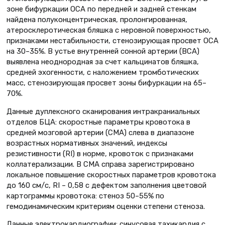
зоне бифуркации ОСА по передней и задней стенкам
найдена полуконцентрическая, пролонгированная,
атеросклеротическая бляшка с неровной поверхностью,
признаками нестабильности, стенозирующая просвет ОСА
на 30–35%. В устье внутренней сонной артерии (ВСА)
выявлена неоднородная за счет кальцинатов бляшка,
средней эхогенности, с наложением тромботических
масс, стенозирующая просвет зоны бифуркации на 65–
70%.
Данные дуплексного сканирования интракраниальных
отделов БЦА: скоростные параметры кровотока в
средней мозговой артерии (СМА) слева в диапазоне
возрастных нормативных значений, индексы
резистивности (RI) в норме, кровоток с признаками
коллатерализации. В СМА справа зарегистрировано
локальное повышение скоростных параметров кровотока
до 160 см/с, RI – 0,58 с дефектом заполнения цветовой
картограммы кровотока: стеноз 50–55% по
гемодинамическим критериям оценки степени стеноза.
Данные электрокардиографии: синусовая тахикардия с