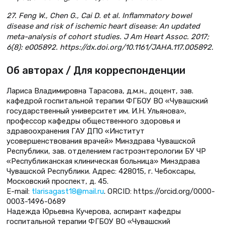
27. Feng W., Chen G., Cai D. et al. Inflammatory bowel
disease and risk of ischemic heart disease: An updated
meta-analysis of cohort studies. J Am Heart Assoc. 2017;
6(8): e005892. https://dx.doi.org/10.1161/JAHA.117.005892.
Об авторах / Для корреспонденции
Лариса Владимировна Тарасова, д.м.н., доцент, зав.
кафедрой госпитальной терапии ФГБОУ ВО «Чувашский
государственный университет им. И.Н. Ульянова»,
профессор кафедры общественного здоровья и
здравоохранения ГАУ ДПО «Институт
усовершенствования врачей» Минздрава Чувашской
Республики, зав. отделением гастроэнтерологии БУ ЧР
«Республиканская клиническая больница» Минздрава
Чувашской Республики. Адрес: 428015, г. Чебоксары,
Московский проспект, д. 45.
E-mail:
tlarisagast18@mail.ru
. ORCID: https://orcid.org/0000-
0003-1496-0689
Надежда Юрьевна Кучерова, аспирант кафедры
госпитальной терапии ФГБОУ ВО «Чувашский