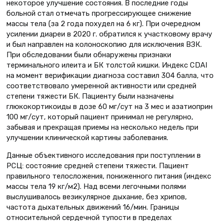
некоторое улучшение состояния. В последние годы
больной стал отмечать прогрессирующее снижение
массы тела (за 2 года похудел на 6 кг). При очередном
усилении диареи в 2020 г. обратился к участковому врачу
и был направлен на колоноскопию для исключения ВЗК.
При обследовании были обнаружены признаки
терминального илеита и БК толстой кишки. Индекс CDAI
на момент верификации диагноза составил 304 балла, что
соответствовало умеренной активности или средней
степени тяжести БК. Пациенту были назначены
глюкокортикоиды в дозе 60 мг/сут на 3 мес и азатиоприн
100 мг/сут, который пациент принимал не регулярно,
забывая и прекращая приемы на несколько недель при
улучшении клинической картины заболевания.
Данные объективного исследования при поступлении в
РСЦ: состояние средней степени тяжести. Пациент
правильного телосложения, пониженного питания (индекс
массы тела 19 кг/м2). Над всеми легочными полями
выслушивалось везикулярное дыхание, без хрипов,
частота дыхательных движений 16/мин. Границы
относительной сердечной тупости в пределах