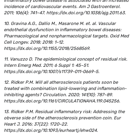
Inflammatory bowel disease is associated with an increased
incidence of cardiovascular events. Am J Gastroenterol.
2011; 106(4): 741–47. https://dx.doi.org/10.1038/ajg.2011.63.
10. Gravina A.G., Dallio M., Masarone M. et. al. Vascular
endothelial dysfunction in inflammatory bowel diseases:
Pharmacological and nonpharmacological targets. Oxid Med
Cell Longev. 2018; 2018: 1–12.
https://dx.doi.org/10.1155/2018/2568569.
11. Vanuzzo D. The epidemiological concept of residual risk.
Intern Emerg Med. 2011; 6 Suppl 1: 45–51.
https://dx.doi.org/10.1007/s11739-011-0669-5.
12. Ridker P.M. Will all atherosclerosis patients soon be
treated with combination lipid-lowering and inflammation-
inhibiting agents? Circulation. 2020; 141(10): 787–89.
https://dx.doi.org/10.1161/CIRCULATIONAHA.119.045256.
13. Ridker P.M. Residual inflammatory risk: Addressing the
obverse side of the atherosclerosis prevention coin. Eur
Heart J. 2016; 37(22): 1720–22.
https://dx.doi.org/10.1093/eurheartj/ehw024.