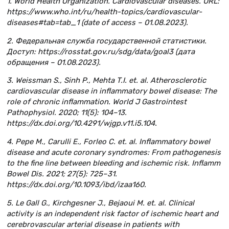
1. World Health Organization. Cardiovascular diseases. URL:
https://www.who.int/ru/health-topics/cardiovascular-
diseases#tab=tab_1 (date of access – 01.08.2023).
2. Федеральная служба государственной статистики.
Доступ: https://rosstat.gov.ru/sdg/data/goal3 (дата
обращения – 01.08.2023).
3. Weissman S., Sinh P., Mehta T.I. et. al. Atherosclerotic
cardiovascular disease in inflammatory bowel disease: The
role of chronic inflammation. World J Gastrointest
Pathophysiol. 2020; 11(5): 104–13.
https://dx.doi.org/10.4291/wjgp.v11.i5.104.
4. Pepe M., Carulli E., Forleo C. et. al. Inflammatory bowel
disease and acute coronary syndromes: From pathogenesis
to the fine line between bleeding and ischemic risk. Inflamm
Bowel Dis. 2021; 27(5): 725–31.
https://dx.doi.org/10.1093/ibd/izaa160.
5. Le Gall G., Kirchgesner J., Bejaoui M. et. al. Clinical
activity is an independent risk factor of ischemic heart and
cerebrovascular arterial disease in patients with