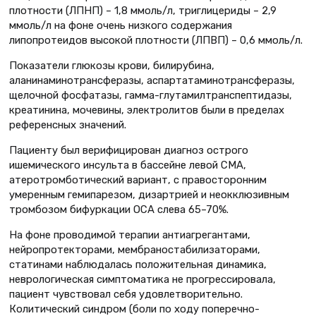
плотности (ЛПНП) – 1,8 ммоль/л, триглицериды – 2,9
ммоль/л на фоне очень низкого содержания
липопротеидов высокой плотности (ЛПВП) – 0,6 ммоль/л.
Показатели глюкозы крови, билирубина,
аланинаминотрансферазы, аспартатаминотрансферазы,
щелочной фосфатазы, гамма-глутамилтранспептидазы,
креатинина, мочевины, электролитов были в пределах
референсных значений.
Пациенту был верифицирован диагноз острого
ишемического инсульта в бассейне левой СМА,
атеротромботический вариант, с правосторонним
умеренным гемипарезом, дизартрией и неокклюзивным
тромбозом бифуркации ОСА слева 65–70%.
На фоне проводимой терапии антиагрегантами,
нейропротекторами, мембраностабилизаторами,
статинами наблюдалась положительная динамика,
неврологическая симптоматика не прогрессировала,
пациент чувствовал себя удовлетворительно.
Колитический синдром (боли по ходу поперечно-