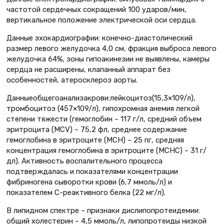
частотой сердечных сокращений 100 ударов/мин,
вертикальное положение электрической оси сердца.
Данные эхокардиографии: конечно-диастолический
размер левого желудочка 4,0 см, фракция выброса левого
желудочка 64%, зоны гипоакинезии не выявлены, камеры
сердца не расширены, клапанный аппарат без
особенностей, атеросклероз аорты.
Данныеобщегоанализакрови:лейкоцитоз(15,3×109/л),
тромбоцитоз (457×109/л), гипохромная анемия легкой
степени тяжести (гемоглобин – 117 г/л, средний объем
эритроцита (MCV) – 75,2 фл, среднее содержание
гемоглобина в эритроците (MCH) – 25 пг, средняя
концентрация гемоглобина в эритроците (MCHC) – 31 г/
дл). Активность воспалительного процесса
подтверждалась и показателями концентрации
фибриногена сыворотки крови (6,7 ммоль/л) и
показателем С-реактивного белка (22 мг/л).
В липидном спектре – признаки дислипопротеидемии:
общий холестерин – 4,5 ммоль/л, липопротеиды низкой