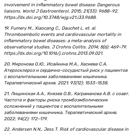
involvement in inflammatory bowel disease: Dangerous
liaisons. World J Gastroenterol. 2015; 21(33): 9688–92.
https://dx.doi.org/10.3748/wjg.v21.i33.9688.
19. Fumery M., Xiaocang C., Dauchet L. et. al.
Thromboembolic events and cardiovascular mortality in
inflammatory bowel diseases: a meta-analysis of
observational studies. J Crohns Colitis. 2014; 8(6): 469–79.
https://dx.doi.org/10.1016/j.crohns.2013.09.021.
20. Миронова О.Ю., Исайкина М.А., Хасиева С.А.
Атеросклероз и сердечно-сосудистый риск у пациентов
с воспалительными заболеваниями кишечника.
Терапевтический архив. 2021; 93(12): 1533–1538.
21. Лищинская А.А., Князев О.В., Каграманова А.В. с соавт.
Частота и факторы риска тромбоэмболических
осложнений у пациентов с воспалительными
заболеваниями кишечника. Терапевтический архив.
2022; 94(2): 172–179.
22. Andersen N.N., Jess T. Risk of cardiovascular disease in