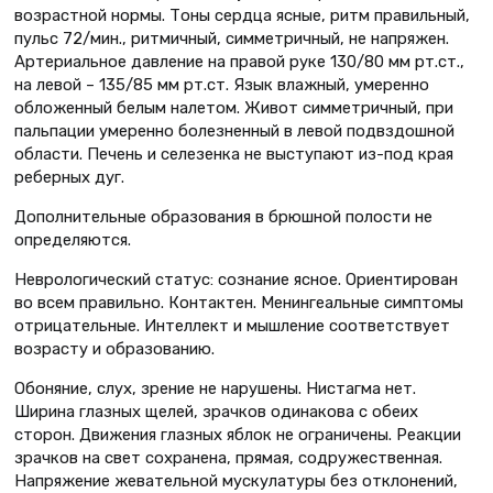
возрастной нормы. Тоны сердца ясные, ритм правильный,
пульс 72/мин., ритмичный, симметричный, не напряжен.
Артериальное давление на правой руке 130/80 мм рт.ст.,
на левой – 135/85 мм рт.ст. Язык влажный, умеренно
обложенный белым налетом. Живот симметричный, при
пальпации умеренно болезненный в левой подвздошной
области. Печень и селезенка не выступают из-под края
реберных дуг.
Дополнительные образования в брюшной полости не
определяются.
Неврологический статус: сознание ясное. Ориентирован
во всем правильно. Контактен. Менингеальные симптомы
отрицательные. Интеллект и мышление соответствует
возрасту и образованию.
Обоняние, слух, зрение не нарушены. Нистагма нет.
Ширина глазных щелей, зрачков одинакова с обеих
сторон. Движения глазных яблок не ограничены. Реакции
зрачков на свет сохранена, прямая, содружественная.
Напряжение жевательной мускулатуры без отклонений,