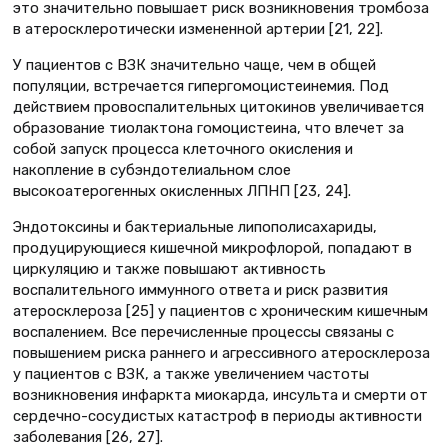
это значительно повышает риск возникновения тромбоза
в атеросклеротически измененной артерии [21, 22].
У пациентов с ВЗК значительно чаще, чем в общей
популяции, встречается гипергомоцистеинемия. Под
действием провоспалительных цитокинов увеличивается
образование тиолактона гомоцистеина, что влечет за
собой запуск процесса клеточного окисления и
накопление в субэндотелиальном слое
высокоатерогенных окисленных ЛПНП [23, 24].
Эндотоксины и бактериальные липополисахариды,
продуцирующиеся кишечной микрофлорой, попадают в
циркуляцию и также повышают активность
воспалительного иммунного ответа и риск развития
атеросклероза [25] у пациентов с хроническим кишечным
воспалением. Все перечисленные процессы связаны с
повышением риска раннего и агрессивного атеросклероза
у пациентов с ВЗК, а также увеличением частоты
возникновения инфаркта миокарда, инсульта и смерти от
сердечно-сосудистых катастроф в периоды активности
заболевания [26, 27].