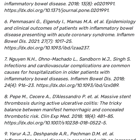
inflammatory bowel disease. 2018; 13(8): e0201991.
https://dx.doi.org/10.1371/journal.pone.0201991.
6. Pemmasani G., Elgendy I., Mamas M.A. et al. Epidemiology
and clinical outcomes of patients with inflammatory bowel
disease presenting with acute coronary syndrome. Inflamm
Bowel Dis. 2021; 27(7): 1017–25.
https://dx.doi.org/10.1093/ibd/izaa237.
7. Nguyen N.H., Ohno-Machado L., Sandborn W.J., Singh S.
Infections and cardiovascular complications are common
causes for hospitalization in older patients with
inflammatory bowel diseases. Inflamm Bowel Dis. 2018;
24(4): 916–23. https://dx.doi.org/10.1093/ibd/izx089.
8. Pepe M., Cecere A., D’Alessandro P. et. al. Massive stent
thrombosis during active ulcerative colitis: The tricky
balance between manifest hemorrhagic and concealed
thrombotic risk. Clin Exp Med. 2018; 18(4): 481–85.
https://dx.doi.org/10.1007/s10238-018-0522-5.
9. Yarur A.J., Deshpande A.R., Pechman D.M. et. al.