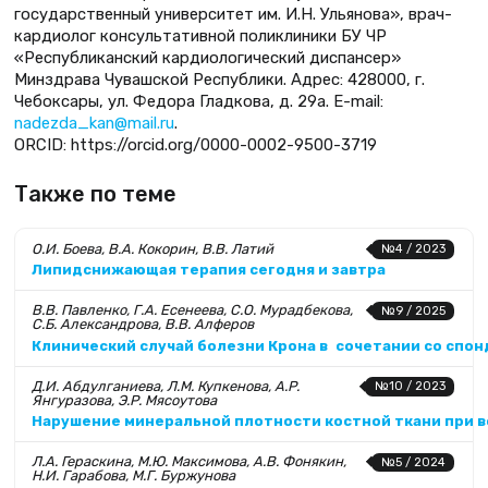
государственный университет им. И.Н. Ульянова», врач-
кардиолог консультативной поликлиники БУ ЧР
«Республиканский кардиологический диспансер»
Минздрава Чувашской Республики. Адрес: 428000, г.
Чебоксары, ул. Федора Гладкова, д. 29а. E-mail:
nadezda_kan@mail.ru
.
ORCID: https://orcid.org/0000-0002-9500-3719
Также по теме
О.И. Боева, В.А. Кокорин, В.В. Латий
№4 / 2023
Липидснижающая терапия сегодня и завтра
В.В. Павленко, Г.А. Есенеева, С.О. Мурадбекова,
№9 / 2025
С.Б. Александрова, В.В. Алферов
Клинический случай болезни Крона в сочетании со спо
Д.И. Абдулганиева, Л.М. Купкенова, А.Р.
№10 / 2023
Янгуразова, Э.Р. Мясоутова
Нарушение минеральной плотности костной ткани при 
Л.А. Гераскина, М.Ю. Максимова, А.В. Фонякин,
№5 / 2024
Н.И. Гарабова, М.Г. Буржунова