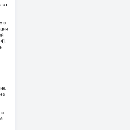
о от
о в
ации
ой
4].
е
ие,
без
 и
ой