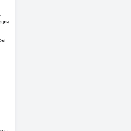
и
ации
ры;