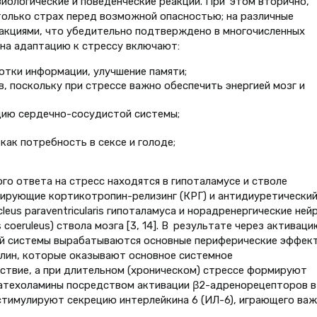
иологические и поведенческие реакции. При этом вторично,
 только страх перед возможной опасностью; на различные
акциями, что убедительно подтверждено в многочисленных
ма на адаптацию к стрессу включают:
отки информации, улучшение памяти;
, поскольку при стрессе важно обеспечить энергией мозг и
цию сердечно-сосудистой системы;
как потребность в сексе и голоде;
 ответа на стресс находятся в гипоталамусе и стволе
тирующие кортикотропин-релизинг (КРГ) и антидиуретически
us paraventricularis гипоталамуса и нор­адренергические ней
oeruleus) ствола мозга [3, 14]. В результате через активаци
ой системы вырабатываются основные периферические эффек
алин, которые оказывают основное системное
ствие, а при длительном (хроническом) стрессе формируют
 Катехоламины посредством активации β2-адренорецепторов в
стимулируют секрецию интерлейкина 6 (ИЛ-6), играющего ва