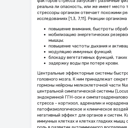
факторов стресса запускает различные физ
реальна ли опасность, или же имеет место
стрессоры организм отвечает похожими ре
исследованиях [1,3, 7,11]. Реакции организ
повышение внимания, быстроты обраб
мобилизацию энергетических резервов
мышцы;
повышение частоты дыхания и актива
модуляцию иммунных функций;
блокаду вегетативных функций, таких 
задержку воды при потере крови.
Центральные эффекторные системы быстрого
головного мозга. К ним принадлежат секре
гормоны нейроны мелкоклеточной части Nucle
центральной симпатической системы (Locus c
эндокринной ГГН-оси и симпатоадреналов
стресса – кортизол, адреналин и норадрен
патофизиологическое и клиническое воздей
негативный эффект для органов и систем.
иммунных клетках и клетках гладких мышц 
роль в развитии аутоиммунного воспаления.