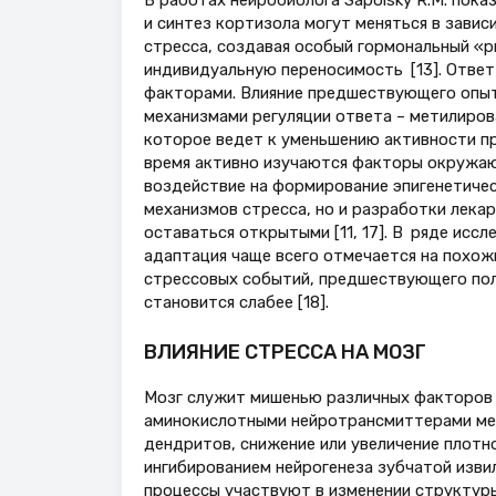
В работах нейробиолога Sapolsky R.M. пока
и синтез кортизола могут меняться в зави
стресса, создавая особый гормональный «р
индивидуальную переносимость [13]. Ответ 
факторами. Влияние предшествующего опыт
механизмами регуляции ответа – метилиров
которое ведет к уменьшению активности пр
время активно изучаются факторы окружаю
воздействие на формирование эпигенетичес
механизмов стресса, но и разработки лек
оставаться открытыми [11, 17]. В ряде иссл
адаптация чаще всего отмечается на похожи
стрессовых событий, предшествующего пол
становится слабее [18].
ВЛИЯНИЕ СТРЕССА НА МОЗГ
Мозг служит мишенью различных факторов
аминокислотными нейротрансмиттерами мен
дендритов, снижение или увеличение плотно
ингибированием нейрогенеза зубчатой изви
процессы участвуют в изменении структуры 