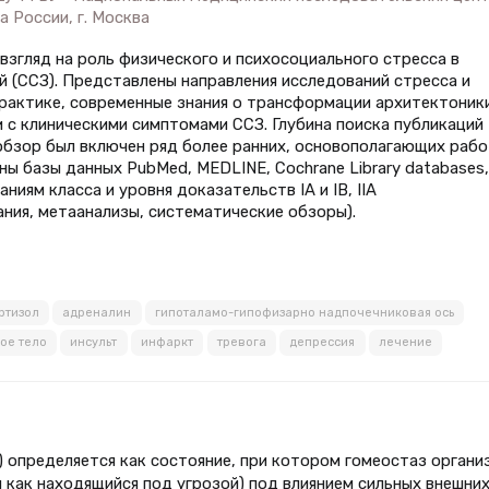
 России, г. Москва
взгляд на роль физического и психосоциального стресса в
 (ССЗ). Представлены направления исследований стресса и
практике, современные знания о трансформации архитектоник
 с клиническими симптомами ССЗ. Глубина поиска публикаций
 в обзор был включен ряд более ранних, основополагающих рабо
ны базы данных PubMed, MEDLINE, Cochrane Library databases,
иям класса и уровня доказательств IA и IB, IIA
ния, метаанализы, систематические обзоры).
ртизол
адреналин
гипоталамо-гипофизарно надпочечниковая ось
ое тело
инсульт
инфаркт
тревога
депрессия
лечение
е) определяется как состояние, при котором гомео­стаз органи
 как находящийся под угрозой) под влиянием сильных внешних