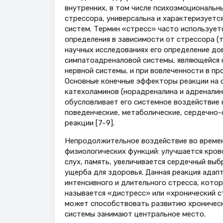
внутренних, в том числе психоэмоциональны
стрессора, универсальна и характеризуетс
систем. Термин «стресс» часто использует
определения в зависимости от стрессора (т
научных исследованиях его определение до
симпатоадреналовой системы, являющейся 
нервной системы, и при вовлеченности в пр
Основные конечные эффекторы реакции на 
катехоламинов (норадреналина и адреналин
обусловливает его системное воздействие н
поведенческие, метаболические, сердечно-
реакции [7–9].
Непродолжительное воздействие во времен
физиологических функций: улучшается кров
слух, память, увеличивается сердечный выб
ущерба для здоровья. Данная реакция адапт
интенсивного и длительного стресса, кото
называется «дистресс» или «хронический с
может способствовать развитию хроническ
системы занимают центральное место.