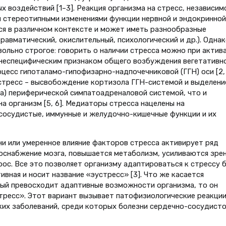
х воздействий [1–3]. Реакция организма на стресс, независим
я стереотипными изменениями функции нервной и эндокринной
ся в различном контексте и может иметь разнообразные
равматический, окислительный, психологический и др.). Однак
вольно строгое: говорить о наличии стресса можно при актив
неспецифическим признаком общего возбуждения вегетативн
оцесс гипоталамо-гипофизарно-надпочечниковой (ГГН) оси [2, 
стресс – высвобождение кортизола ГГН-системой и выделени
а) периферической симпатоадреналовой системой, что и
а организм [5, 6]. Медиаторы стресса нацелены на
сосудистые, иммунные и желудочно-кишечные функции и их
и или умеренное влияние факторов стресса активирует ряд
оснабжение мозга, повышается метаболизм, усиливаются зрен
рос. Все это позволяет организму адаптироваться к стрессу 
ивная и носит название «эустресс» [3]. Что же касается
рый превосходит адаптивные возможности организма, то он
тресс». Этот вариант вызывает патофизиологические реакции
их заболеваний, среди которых болезни сердечно-сосудист