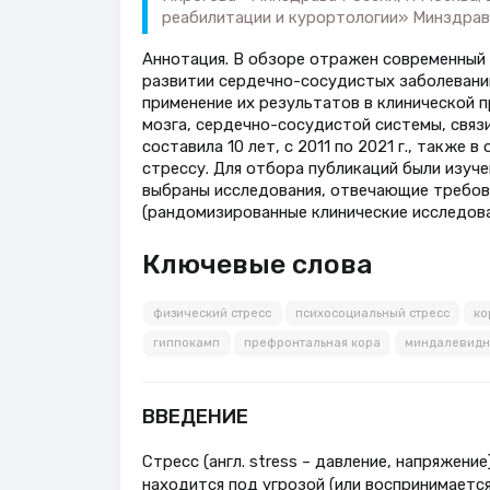
реабилитации и курортологии» Минздрава
Аннотация. В обзоре отражен современный 
развитии сердечно-сосудистых заболеваний
применение их результатов в клинической 
мозга, сердечно-сосудистой системы, связи
составила 10 лет, с 2011 по 2021 г., также
стрессу. Для отбора публикаций были изуче
выбраны исследования, отвечающие требован
(рандомизированные клинические исследова
Ключевые слова
физический стресс
психосоциальный стресс
ко
гиппокамп
префронтальная кора
миндалевидн
ВВЕДЕНИЕ
Стресс (англ. stress – давление, напряжени
находится под угрозой (или воспринимается