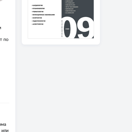
и
т по
зма
 или