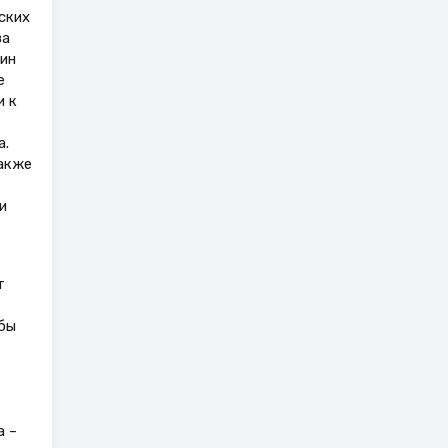
ских
за
мин
е
и к
а.
акже
и
т
бы
а –