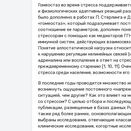
Гомеостаз во время стресса поддерживает
и физиологических адаптивных реакций разл
было дополнено в работах П. Стерлинга и Д
«гомеостаз», который подразумевает пост
соотношение ее параметров, дополнен поня
стрессорам с помощью как медиаторов ГГН 
иммунной систем, действующих взаимосвяза
Понятие аллостатической нагрузки относи
к нарушению регуляции нелинейных связей (
адреналина или воспаления в ответ на стре
преждевременному старению [1, 10, 11]. Оч
стресса среди населения, возможности его п
В последние годы проводится множество и
возникнуть ощущение постоянного «напряж
ситуацией, чем другие? Как это влияет на
со стрессом? С целью отбора и последующ
публикации, размещенные в базах данных Pub
также ряд более ранних, основополагающих
выбраны исследования, отвечающие классам 
клинические исследования, когортные иссле