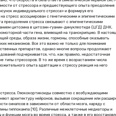
зано, что скорость и сила ответа симпатической нервной сис
симости от стрессора и предшествующего опыта преодоления
исунок индивидуального стресса» и формируя его
на стресс ассоциирован с генетическими и эпигенетическими
а преодоления стресса связывают с эпигенетическими
анием цитозина в цитозин-гуанин-динуклеотиде (ЦГД) ДНК,
омоторной части гена, влияющей на транскрипцию. В настоя
щей среды, образа жизни, гормоны, способные оказывать
ких механизмов. Все это важно не только для понимания
арственных препаратов, однако многие вопросы продолжают
едований подчеркивается, что, как правило, недостаточная
е типы стрессоров. В то же время с возрастанием числа
ожительного опыта адаптации к стрессу реакция на него
 стресса. Глюкокортикоиды совместно с возбуждающими
яют архитектуру нейронов, вызывая сокращение или расшир
сти синапсов в зависимости от области мозга, наряду с
лины гиппокампа [10]. Различные межклеточные медиаторы и
и функции мозга во время стресса, а также в его восстановл