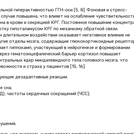
ьной гиперактивностью ГГН-оси [5, 8]. Фоновая и стресс-
 случае повышена, что влияет на ослабление чувствительност
на в крови и секрецией КРГ. Постоянное повышение концентр
отку гипоталамусом КРГ по механизму обратной связи.
 длительном воздействии оказывает негативное влияние не
ругие отделы мозга, содержащие глюкокортикоидные рецепто
мает гиппокамп, участвующий в нейрогенезе и формировании
через гематоэнцефалический барьер кортизол повышает
нтральных ядер миндалевидного тела головного мозга, что
вожности и страха у пациентов [15, 16].
дующие дезадаптивные реакции:
е сна;
Д), частоты сердечных сокращений (ЧСС);
ушения.