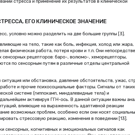
ваний стресса и применение их результатов в клинической
ТРЕССА, ЕГО КЛИНИЧЕСКОЕ ЗНАЧЕНИЕ
с, условно можно разделить на две большие группы [3].
влияющие на тело, такие как боль, инфекция, холод или жара,
елая физическая работа, потеря крови и т.п. Они непосредств
 сенсорных рецепторов: баро-, волюмо-, хеморецепторы,
аются по сенсорным путям в различные отделы центральной
ситуация или обстановка, давление обстоятельств, ужас, ст
 работе и прочие психосоциальные факторы. Сигналы от таких
еской системе (гиппокамп, миндалевидные тела) и
дальнейшем активируя ГГН-ось. В данной ситуации важны ана
итуаций, влияющие на выраженность адаптивной реакции
ание возможных проблем, особенно если они носят социальн
ировать стрессовую реакцию, изменения в поведении [13].
и сенсорных, когнитивных и эмоциональных сигналов как