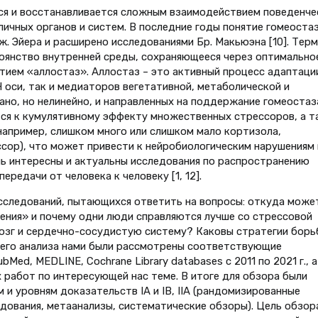
ся и восстанавливается сложным взаимодействием поведенче
ичных органов и систем. В последние годы понятие гомеоста
ж. Эйера и расширено исследованиями Бр. Макьюэна [10]. Тер
оянство внутренней среды, сохраняющееся через оптимально
тием «аллостаз». Аллостаз – это активный процесс адаптаци
оси, так и медиаторов вегетативной, метаболической и
но, но нелинейно, и направленных на поддержание гомеостаз
тся к кумулятивному эффекту множественных стрессоров, а т
например, слишком много или слишком мало кортизола,
ссор), что может привести к нейробиологическим нарушениям 
ень интересны и актуальны исследования по распространению
ередачи от человека к человеку [1, 12].
сследований, пытающихся ответить на вопросы: откуда може
ения» и почему одни люди справляются лучше со стрессовой
 мозг и сердечно-сосудистую систему? Каковы стратегии борь
его анализа нами были рассмотрены соответствующие
Med, MEDLINE, Cochrane Library databases с 2011 по 2021 г., а
 работ по интересующей нас теме. В итоге для обзора были
и уровням доказательств IA и IB, IIA (рандомизированные
дования, метаанализы, систематические обзоры). Цель обзор