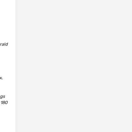
rald
к.
ugs
 180