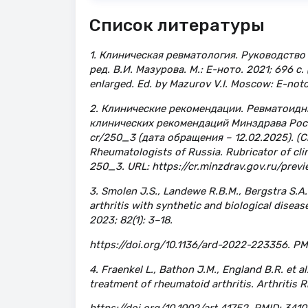
Список литературы
1. Клиническая ревматология. Руководство
ред. В.И. Мазурова. М.: Е-ното. 2021; 696 с. 
enlarged. Ed. by Mazurov V.I. Moscow: E-noto
2. Клинические рекомендации. Ревматоидн
клинических рекомендаций Минздрава России
cr/250_3 (дата обращения – 12.02.2025). (Cli
Rheumatologists of Russia. Rubricator of clini
250_3. URL: https://cr.minzdrav.gov.ru/previ
3. Smolen J.S., Landewe R.B.M., Bergstra S.
arthritis with synthetic and biological dise
2023; 82(1): 3–18.
https://doi.org/10.1136/ard-2022-223356. PM
4. Fraenkel L., Bathon J.M., England B.R. et 
treatment of rheumatoid arthritis. Arthritis 