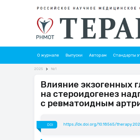
О журнале
Выпуски
Авторам
Стандарты э
2025
№1
Влияние экзогенных 
на стероидогенез над
с ревматоидным артр
https://dx.doi.org/10.18565/therapy.202
DOI