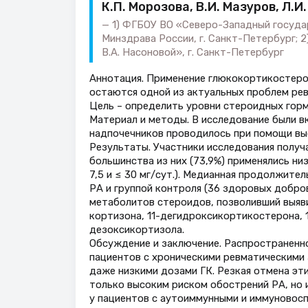
К.П. Морозова, В.И. Мазуров, Л.И
1) ФГБОУ ВО «Северо-Западный госуда
Минздрава России, г. Санкт-Петербург; 
В.А. Насоновой», г. Санкт-Петербург
Аннотация. Применение глюкокортикостеро
остаются одной из актуальных проблем рев
Цель – определить уровни стероидных гормо
Материал и методы. В исследование были в
надпочечников проводилось при помощи в
Результаты. Участники исследования получал
большинства из них (73,9%) применялись низк
7,5 и ≤ 30 мг/сут.). Медианная продолжител
РА и группой контроля (36 здоровых добро
метаболитов стероидов, позволивший выяви
кортизона, 11-дегидроксикортикостерона, 
дезоксикортизола.
Обсуждение и заключение. Распространенн
пациентов с хроническими ревматическими 
даже низкими дозами ГК. Резкая отмена эт
только высоким риском обострений РА, но 
у пациентов с аутоиммунными и иммуновосп