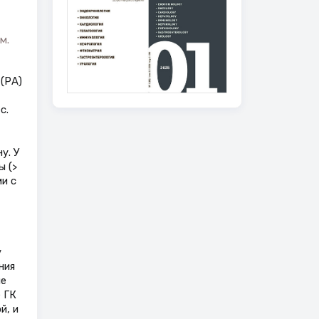
м.
(РА)
с.
у. У
ы (>
и с
у
ния
не
 ГК
й, и