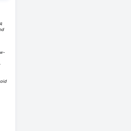
д
nd
ew-
:
oid