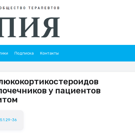
тики
Подписка
Контакты
глюкокортикостероидов
почечников у пациентов
итом
5.1.29-36