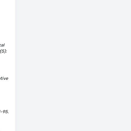
cal
(5):
tive
7–95.