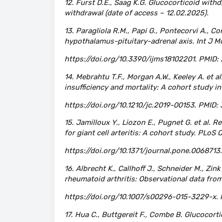
12. Furst D.E., Saag K.G. Glucocorticoid wit
withdrawal (date of access – 12.02.2025).
13. Paragliola R.M., Papi G., Pontecorvi A., C
hypothalamus-pituitary-adrenal axis. Int J Mol
https://doi.org/10.3390/ijms18102201. PMI
14. Mebrahtu T.F., Morgan A.W., Keeley A. et 
insufficiency and mortality: A cohort study i
https://doi.org/10.1210/jc.2019-00153. PMI
15. Jamilloux Y., Liozon E., Pugnet G. et al. 
for giant cell arteritis: A cohort study. PLoS 
https://doi.org/10.1371/journal.pone.00687
16. Albrecht K., Callhoff J., Schneider M., Zin
rheumatoid arthritis: Observational data from 
https://doi.org/10.1007/s00296-015-3229-x.
17. Hua C., Buttgereit F., Combe B. Glucocorti