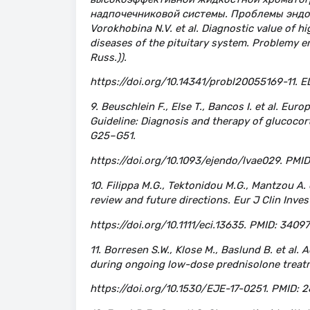
надпочечниковой системы. Проблемы эндокрино
Vorokhobina N.V. et al. Diagnostic value of 
diseases of the pituitary system. Problemy en
Russ.)).
https://doi.org/10.14341/probl20055169-11. 
9. Beuschlein F., Else T., Bancos I. et al. Eu
Guideline: Diagnosis and therapy of glucocort
G25–G51.
https://doi.org/10.1093/ejendo/lvae029. PMID
10. Filippa M.G., Tektonidou M.G., Mantzou A. 
review and future directions. Eur J Clin Inves
https://doi.org/10.1111/eci.13635. PMID: 3409
11. Borresen S.W., Klose M., Baslund B. et al. 
during ongoing low-dose prednisolone treatme
https://doi.org/10.1530/EJE-17-0251. PMID: 