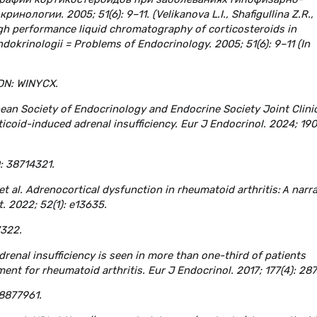
логии. 2005; 51(6): 9–11. (Velikanova L.I., Shafigullina Z.R.,
high performance liquid chromatography of corticosteroids in
dokrinologii = Problems of Endocrinology. 2005; 51(6): 9–11 (In
EDN: WINYCX.
ropean Society of Endocrinology and Endocrine Society Joint Clini
icoid-induced adrenal insufficiency. Eur J Endocrinol. 2024; 190
: 38714321.
et al. Adrenocortical dysfunction in rheumatoid arthritis: Α narra
t. 2022; 52(1): e13635.
7322.
Adrenal insufficiency is seen in more than one-third of patients
nt for rheumatoid arthritis. Eur J Endocrinol. 2017; 177(4): 28
28877961.