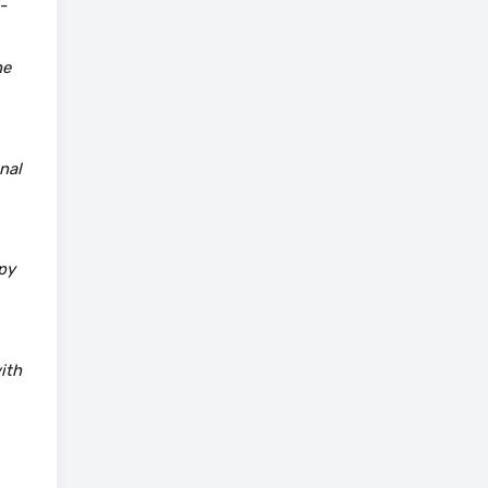
-
he
nal
py
ith