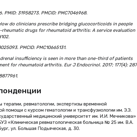
36. PMID: 31958273. PMCID: PMC7046968.
l. How do clinicians prescribe bridging glucocorticoids in people
-rheumatic drugs for rheumatoid arthritis: A service evaluation
d102.
 38025093. PMCID: PMC10665131.
Adrenal insufficiency is seen in more than one-third of patients
nt for rheumatoid arthritis. Eur J Endocrinol. 2017; 177(4): 28
28877961.
спонденции
 терапии, ревматологии, экспертизы временной
й помощи с курсом гематологии и трансфузиологии им. Э.Э.
ударственный медицинский университет им. И.И. Мечникова»
УЗ «Клиническая ревматологическая больница № 25 им. В.А.
ург, ул. Большая Подьяческая, д. 30.