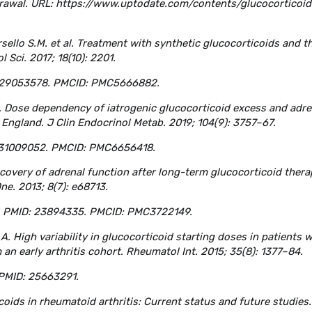
hdrawal. URL: https://www.uptodate.com/contents/glucocorticoid
orsello S.M. et al. Treatment with synthetic glucocorticoids and t
 Sci. 2017; 18(10): 2201.
D: 29053578. PMCID: PMC5666882.
al. Dose dependency of iatrogenic glucocorticoid excess and adre
n England. J Clin Endocrinol Metab. 2019; 104(9): 3757–67.
D: 31009052. PMCID: PMC6656418.
Recovery of adrenal function after long-term glucocorticoid thera
One. 2013; 8(7): e68713.
13. PMID: 23894335. PMCID: PMC3722149.
k A. High variability in glucocorticoid starting doses in patients w
an early arthritis cohort. Rheumatol Int. 2015; 35(8): 1377–84.
 PMID: 25663291.
coids in rheumatoid arthritis: Current status and future studies.