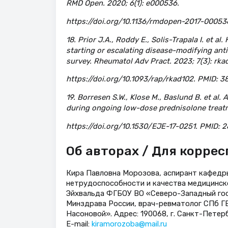
RMD Open. 2020; 6(1): e000536.
https://doi.org/10.1136/rmdopen-2017-0005
18. Prior J.A., Roddy E., Solis-Trapala I. et a
starting or escalating disease-modifying anti
survey. Rheumatol Adv Pract. 2023; 7(3): rka
https://doi.org/10.1093/rap/rkad102. PMID:
19. Borresen S.W., Klose M., Baslund B. et al. 
during ongoing low-dose prednisolone treatme
https://doi.org/10.1530/EJE-17-0251. PMID: 
Об авторах / Для корре
Кира Павловна Морозова, аспирант кафедры
нетрудоспособности и качества медицинско
Эйхвальда ФГБОУ ВО «Северо-Западный гос
Минздрава России, врач-ревматолог СПб ГБ
Насоновой». Адрес: 190068, г. Санкт-Петерб
E-mail:
kiramorozoba@mail.ru