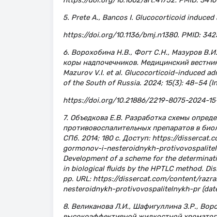
https://doi.org/10.1002/art.41752. PMID: 3410
5. Prete A., Bancos I. Glucocorticoid induced 
https://doi.org/10.1136/bmj.n1380. PMID: 34
6. Ворохобина Н.В., Фогт С.Н., Мазуров В
коры надпочечников. Медицинский вестник Юг
Mazurov V.I. et al. Glucocorticoid-induced adr
of the South of Russia. 2024; 15(3): 48–54 (In
https://doi.org/10.21886/2219-8075-2024-1
7. Объедкова Е.В. Разработка схемы опре
противовоспалительных препаратов в биоло
СПб. 2014; 180 с. Доступ: https://disserca
gormonov-i-nesteroidnykh-protivovospaliteln
Development of a scheme for the determinati
in biological fluids by the HPTLC method. Diss
pp. URL: https://dissercat.com/content/raz
nesteroidnykh-protivovospalitelnykh-pr (date 
8. Великанова Л.И., Шафигуллина З.Р., Вор
высокоэффективной жидкостной хроматог