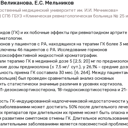
. Великанова, Е.С. Мельников
рственный медицинский университет им. И.И. Мечникова»
2) СПб ГБУЗ «Клиническая ревматологическая больница № 25 и
идов (ГК) и их побочные эффекты при ревматоидном артрите 
матологии.
нов у пациентов с РА, находящихся на терапии ГК более 3 ме
ключены 46 пациентов с РА. Исследование гормонов
ысокоэффективной жидкостной хроматографии.
и терапию ГК в медианной дозе 5 [2,5; 20] мг по преднизолон
ие дозы преднизолона (≤ 7,5 мг/ сут.), у 26,1% – средние доз
ьность приема ГК составила 30 мес. [6; 264]. Между пациентам
вольцев) был проведен сравнительный анализ основных
ть статистически значимые различия в уровнях кортизола,
11-дезоксикортикостерона, 18-гидроксикортикостерона и 21-
ость ГК-индуцированной надпочечниковой недостаточности 
заболеваниями может достигать 50% после длительного лече
их препаратов при длительном их приеме может быть опасна 
и развитием симптомов отмены ГК. Длительное использование
алительными заболеваниями является повсеместной проблемо