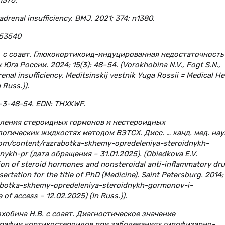
1376.
adrenal insufficiency. BMJ. 2021; 374: n1380.
253540
.И. с соавт. Глюкокортикоид-индуцированная недостаточность
а России. 2024; 15(3): 48–54. (Vorokhobina N.V., Fogt S.N.,
enal insufficiency. Meditsinskij vestnik Yuga Rossii = Medical He
 Russ.)).
5-3-48-54. EDN: THXKWF.
деления стероидных гормонов и нестероидных
гических жидкостях методом ВЭТСХ. Дисс. … канд. мед. нау
t.com/content/razrabotka-skhemy-opredeleniya-steroidnykh-
ykh-pr (дата обращения – 31.01.2025). (Obiedkova E.V.
on of steroid hormones and nonsteroidal anti-inflammatory dr
ertation for the title of PhD (Medicine). Saint Petersburg. 2014;
rabotka-skhemy-opredeleniya-steroidnykh-gormonov-i-
of access – 12.02.2025) (In Russ.)).
охобина Н.В. с соавт. Диагностическое значение
рафии кортикостероидов при заболеваниях гипофизарно-