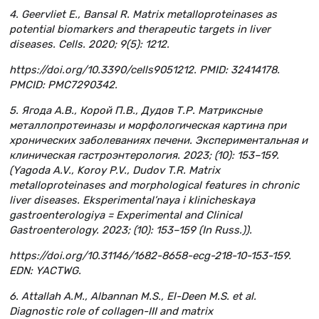
4. Geervliet E., Bansal R. Matrix metalloproteinases as
potential biomarkers and therapeutic targets in liver
diseases. Cells. 2020; 9(5): 1212.
https://doi.org/10.3390/cells9051212. PMID: 32414178.
PMCID: PMC7290342.
5. Ягода А.В., Корой П.В., Дудов Т.Р. Матриксные
металлопротеиназы и морфологическая картина при
хронических заболеваниях печени. Экспериментальная и
клиническая гастроэнтерология. 2023; (10): 153–159.
(Yagoda A.V., Koroy P.V., Dudov T.R. Matrix
metalloproteinases and morphological features in chronic
liver diseases. Eksperimental’naya i klinicheskaya
gastroenterologiya = Experimental and Clinical
Gastroenterology. 2023; (10): 153–159 (In Russ.)).
https://doi.org/10.31146/1682-8658-ecg-218-10-153-159.
EDN: YACTWG.
6. Attallah A.M., Albannan M.S., El-Deen M.S. et al.
Diagnostic role of collagen-III and matrix