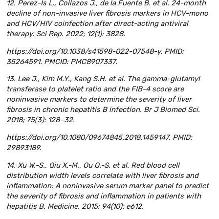
12. Perez-Is L., Collazos J., de la Fuente B. et al. 24-month
decline of non-invasive liver fibrosis markers in HCV-mono
and HCV/ HIV coinfection after direct-acting antiviral
therapy. Sci Rep. 2022; 12(1): 3828.
https://doi.org/10.1038/s41598-022-07548-y. PMID:
35264591. PMCID: PMC8907337.
13. Lee J., Kim M.Y., Kang S.H. et al. The gamma-glutamyl
transferase to platelet ratio and the FIB-4 score are
noninvasive markers to determine the severity of liver
fibrosis in chronic hepatitis B infection. Br J Biomed Sci.
2018; 75(3): 128–32.
https://doi.org/10.1080/09674845.2018.1459147. PMID:
29893189.
14. Xu W.-S., Qiu X.-M., Ou Q.-S. et al. Red blood cell
distribution width levels correlate with liver fibrosis and
inflammation: A noninvasive serum marker panel to predict
the severity of fibrosis and inflammation in patients with
hepatitis B. Medicine. 2015; 94(10): e612.