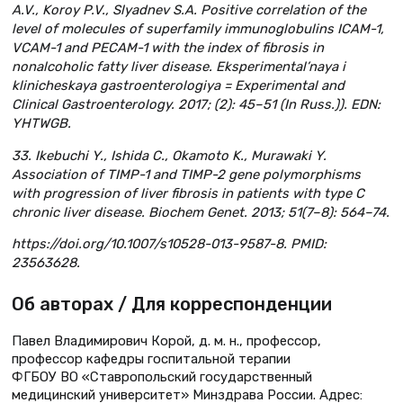
A.V., Koroy P.V., Slyadnev S.A. Positive correlation of the
level of molecules of superfamily immunoglobulins ICAM-1,
VCAM-1 and PECAM-1 with the index of fibrosis in
nonalcoholic fatty liver disease. Eksperimental’naya i
klinicheskaya gastroenterologiya = Experimental and
Clinical Gastroenterology. 2017; (2): 45–51 (In Russ.)). EDN:
YHTWGB.
33. Ikebuchi Y., Ishida C., Okamoto K., Murawaki Y.
Association of TIMP-1 and TIMP-2 gene polymorphisms
with progression of liver fibrosis in patients with type C
chronic liver disease. Biochem Genet. 2013; 51(7–8): 564–74.
https://doi.org/10.1007/s10528-013-9587-8. PMID:
23563628.
Об авторах / Для корреспонденции
Павел Владимирович Корой, д. м. н., профессор,
профессор кафедры госпитальной терапии
ФГБОУ ВО «Ставропольский государственный
медицинский университет» Минздрава России. Адрес: