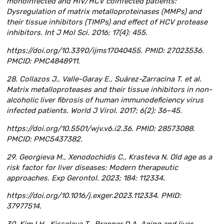
monoinfected and HIV/HCV coinfected patients:
Dysregulation of matrix metalloproteinases (MMPs) and
their tissue inhibitors (TIMPs) and effect of HCV protease
inhibitors. Int J Mol Sci. 2016; 17(4): 455.
https://doi.org/10.3390/ijms17040455. PMID: 27023536.
PMCID: PMC4848911.
28. Collazos J., Valle-Garay E., Suárez-Zarracina T. et al.
Matrix metalloproteases and their tissue inhibitors in non-
alcoholic liver fibrosis of human immunodeficiency virus
infected patients. World J Virol. 2017; 6(2): 36–45.
https://doi.org/10.5501/wjv.v6.i2.36. PMID: 28573088.
PMCID: PMC5437382.
29. Georgieva M., Xenodochidis C., Krasteva N. Old age as a
risk factor for liver diseases: Modern therapeutic
approaches. Exp Gerontol. 2023; 184: 112334.
https://doi.org/10.1016/j.exger.2023.112334. PMID:
37977514.