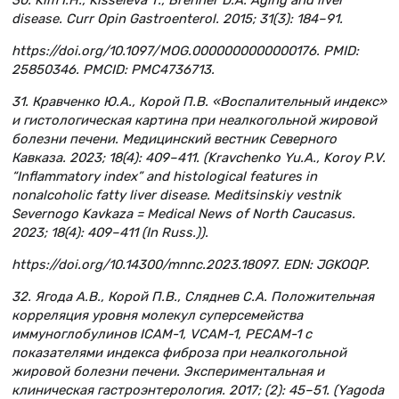
30. Kim I.H., Kisseleva T., Brenner D.A. Aging and liver
disease. Curr Opin Gastroenterol. 2015; 31(3): 184–91.
https://doi.org/10.1097/MOG.0000000000000176. PMID:
25850346. PMCID: PMC4736713.
31. Кравченко Ю.А., Корой П.В. «Воспалительный индекс»
и гистологическая картина при неалкогольной жировой
болезни печени. Медицинский вестник Северного
Кавказа. 2023; 18(4): 409–411. (Kravchenko Yu.A., Koroy P.V.
“Inflammatory index” and histological features in
nonalcoholic fatty liver disease. Meditsinskiy vestnik
Severnogo Kavkaza = Medical News of North Caucasus.
2023; 18(4): 409–411 (In Russ.)).
https://doi.org/10.14300/mnnc.2023.18097. EDN: JGKOQP.
32. Ягода А.В., Корой П.В., Сляднев С.А. Положительная
корреляция уровня молекул суперсемейства
иммуноглобулинов ICAM-1, VCAM-1, PECAM-1 с
показателями индекса фиброза при неалкогольной
жировой болезни печени. Экспериментальная и
клиническая гастроэнтерология. 2017; (2): 45–51. (Yagoda