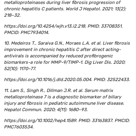
metalloproteinases during liver fibrosis progression of
chronic hepatitis C patients. World J Hepatol. 2021; 13(2):
218–32.
https://doi.org/10.4254/wjh.v13.i2.218. PMID: 33708351.
PMCID: PMC7934014.
10. Medeiros T., Saraiva G.N., Moraes L.A. et al. Liver fibrosis
improvement in chronic hepatitis C after direct acting-
antivirals is accompanied by reduced profibrogenic
biomarkers-a role for MMP-9/TIMP-1. Dig Liver Dis. 2020;
52(10): 1170–77.
https://doi.org/10.1016/j.dld.2020.05.004. PMID: 32522433.
11. Lam S., Singh R., Dillman J.R. et al. Serum matrix
metalloproteinase 7 is a diagnostic biomarker of biliary
injury and fibrosis in pediatric autoimmune liver disease.
Hepatol Commun. 2020; 4(11): 1680–93.
https://doi.org/10.1002/hep4.1589. PMID: 33163837. PMCID:
PMC7603534.