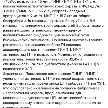
× 109/л, возраста ≥ 45 лет, ТИМП- 1/ММП-1 ≥ 37,1 у. е.,
показателями аспартатаминотрансферазы ≥ 49,3 ед./л,
ТИМП- 1/ ММП-9 ≥ 7,33 у. е., скорости оседания
эритроцитов ≥ 9 мм/ч, ММП-1 ≤ 15,3 нг/ мл, общего
билирубина ≥ 16 мкмоль/л, прямого билирубина ≥ 8,4
мкмоль/л, аланинаминотрансферазы ≥ 65 Ед./л, а также с
наличием холестатического, мезенхимально-
воспалительного синдромов, умеренной/высокой
биохимической активности. По данным многофакторного
регрессионного анализа, фиброз F4 оказался
ассоциирован с соотношением ТИМП-1/ ММП- 1,
активностью ГГТ и возрастом. Модель, включающая эти
показатели, имела чувствительность 82,4% и
специфичность 94,9% в диагностике фиброза F4 (ЦП) у
пациентов с ХЗП.
Заключение. Повышенное соотношение ТИМП-1/ММП-1,
увеличенная активность ГГТ и пожилой возраст являются
независимыми факторами риска ЦП (фиброза F4) при ХЗП,
что обусловлено их влиянием на процессы фиброгенеза.
Разработанная модель, предназначенная для
неинвазивной диагностики ЦП, может способствовать
своевременному выявлению и коррекции заболевания на
ранних стадиях.