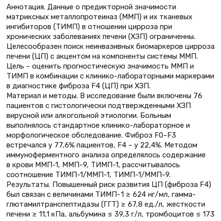
Аннотация. Данные о предикторной значимости
матриксных металлопротеиназ (ММП) и их тканевых
ингибиторов (ТИМП) в отношении цирроза при
хронических заболеваниях печени (ХЗП) ограниченны.
Целесообразен поиск неинвазивных биомаркеров цирроза
печени (ЦП) с акцентом на компоненты системы ММП.
Цель – оценить прогностическую значимость ММП и
ТИМП в комбинации с клинико-лабораторными маркерами
в диагностике фиброза F4 (ЦП) при ХЗП.
Материал и методы. В исследование были включены 76
пациентов с гистологически подтвержденными ХЗП
вирусной или алкогольной этиологии. Больным
выполнялось стандартное клинико-лабораторное и
морфологическое обследование. Фиброз F0–F3
встречался у 77,6% пациентов, F4 – у 22,4%. Методом
иммуноферментного анализа определялось содержание
в крови ММП-1, ММП-9, ТИМП-1, рассчитывалось
соотношение ТИМП-1/ММП-1, ТИМП-1/ММП-9.
Результаты. Повышенный риск развития ЦП (фиброза F4)
был связан с величинами ТИМП- 1 ≥ 624 нг/ мл, гамма-
глютамилтранспептидазы (ГГТ) ≥ 67,8 ед./л, жесткости
печени ≥ 11,1 кПа, альбумина ≤ 39,3 г/л, тромбоцитов ≤ 173