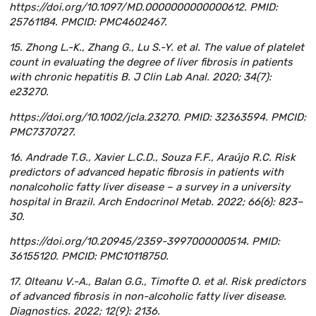
https://doi.org/10.1097/MD.0000000000000612. PMID:
25761184. PMCID: PMC4602467.
15. Zhong L.-K., Zhang G., Lu S.-Y. et al. The value of platelet
count in evaluating the degree of liver fibrosis in patients
with chronic hepatitis B. J Clin Lab Anal. 2020; 34(7):
e23270.
https://doi.org/10.1002/jcla.23270. PMID: 32363594. PMCID:
PMC7370727.
16. Andrade T.G., Xavier L.C.D., Souza F.F., Araújo R.C. Risk
predictors of advanced hepatic fibrosis in patients with
nonalcoholic fatty liver disease – a survey in a university
hospital in Brazil. Arch Endocrinol Metab. 2022; 66(6): 823–
30.
https://doi.org/10.20945/2359-3997000000514. PMID:
36155120. PMCID: PMC10118750.
17. Olteanu V.-A., Balan G.G., Timofte O. et al. Risk predictors
of advanced fibrosis in non-alcoholic fatty liver disease.
Diagnostics. 2022; 12(9): 2136.