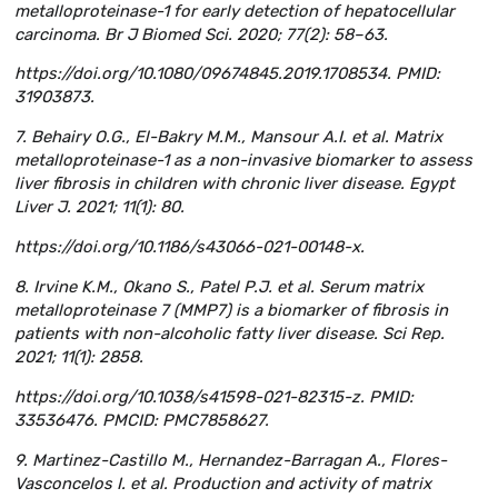
metalloproteinase-1 for early detection of hepatocellular
carcinoma. Br J Biomed Sci. 2020; 77(2): 58–63.
https://doi.org/10.1080/09674845.2019.1708534. PMID:
31903873.
7. Behairy O.G., El-Bakry M.M., Mansour A.I. et al. Matrix
metalloproteinase-1 as a non-invasive biomarker to assess
liver fibrosis in children with chronic liver disease. Egypt
Liver J. 2021; 11(1): 80.
https://doi.org/10.1186/s43066-021-00148-x.
8. Irvine K.M., Okano S., Patel P.J. et al. Serum matrix
metalloproteinase 7 (MMP7) is a biomarker of fibrosis in
patients with non-alcoholic fatty liver disease. Sci Rep.
2021; 11(1): 2858.
https://doi.org/10.1038/s41598-021-82315-z. PMID:
33536476. PMCID: PMC7858627.
9. Martinez-Castillo M., Hernandez-Barragan A., Flores-
Vasconcelos I. et al. Production and activity of matrix