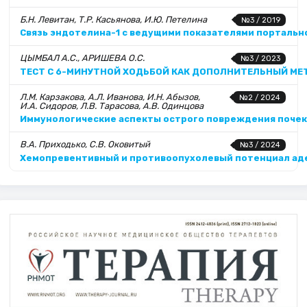
Б.Н. Левитан, Т.Р. Касьянова, И.Ю. Петелина
№3 / 2019
Связь эндотелина-1 с ведущими показателями портальн
ЦЫМБАЛ А.C., АРИШЕВА О.С.
№3 / 2023
ТЕСТ С 6-МИНУТНОЙ ХОДЬБОЙ КАК ДОПОЛНИТЕЛЬНЫЙ М
Л.М. Карзакова, А.Л. Иванова, И.Н. Абызов,
№2 / 2024
И.А. Сидоров, Л.В. Тарасова, А.В. Одинцова
Иммунологические аспекты острого повреждения почек
В.А. Приходько, С.В. Оковитый
№3 / 2024
Хемопревентивный и противоопухолевый потенциал аде