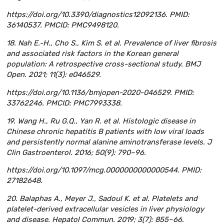
https://doi.org/10.3390/diagnostics12092136. PMID:
36140537. PMCID: PMC9498120.
18. Nah E.-H., Cho S., Kim S. et al. Prevalence of liver fibrosis
and associated risk factors in the Korean general
population: A retrospective cross-sectional study. BMJ
Open. 2021; 11(3): e046529.
https://doi.org/10.1136/bmjopen-2020-046529. PMID:
33762246. PMCID: PMC7993338.
19. Wang H., Ru G.Q., Yan R. et al. Histologic disease in
Chinese chronic hepatitis B patients with low viral loads
and persistently normal alanine aminotransferase levels. J
Clin Gastroenterol. 2016; 50(9): 790–96.
https://doi.org/10.1097/mcg.0000000000000544. PMID:
27182648.
20. Balaphas A., Meyer J., Sadoul K. et al. Platelets and
platelet-derived extracellular vesicles in liver physiology
and disease. Hepatol Commun. 2019; 3(7): 855–66.