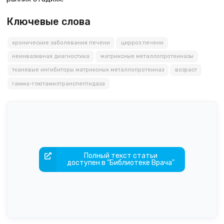
Ключевые слова
хронические заболевания печени
цирроз печени
неинвазивная диагностика
матриксные металлопротеиназы
тканевые ингибиторы матриксных металлопротеиназ
возраст
гамма-глютамилтранспептидаза
Полный текст статьи
доступен в "Библиотеке Врача"