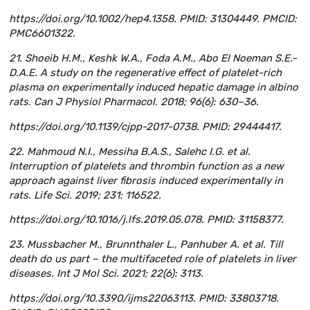
https://doi.org/10.1002/hep4.1358. PMID: 31304449. PMCID:
PMC6601322.
21. Shoeib H.M., Keshk W.A., Foda A.M., Abo El Noeman S.E.-
D.A.E. A study on the regenerative effect of platelet-rich
plasma on experimentally induced hepatic damage in albino
rats. Can J Physiol Pharmacol. 2018; 96(6): 630–36.
https://doi.org/10.1139/cjpp-2017-0738. PMID: 29444417.
22. Mahmoud N.I., Messiha B.A.S., Salehc I.G. et al.
Interruption of platelets and thrombin function as a new
approach against liver fibrosis induced experimentally in
rats. Life Sci. 2019; 231: 116522.
https://doi.org/10.1016/j.lfs.2019.05.078. PMID: 31158377.
23. Mussbacher M., Brunnthaler L., Panhuber A. et al. Till
death do us part – the multifaceted role of platelets in liver
diseases. Int J Mol Sci. 2021; 22(6): 3113.
https://doi.org/10.3390/ijms22063113. PMID: 33803718.