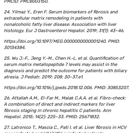
PMCID: PMC8003150.
24. Yilmaz Y., Eren F. Serum biomarkers of fibrosis and
extracellular matrix remodeling in patients with
nonalcoholic fatty liver disease: Association with liver
histology. Eur J Gastroenterol Hepatol. 2019; 31(1): 43–46.
https://doi.org/10.1097/MEG.0000000000001240. PMID:
30134384.
25. Wu J.-F., Jeng Y.-M., Chen H.-L. et al. Quantification of
serum matrix metallopeptide 7 levels may assist in the
diagnosis and predict the outcome for patients with biliary
atresia. J Pediatr. 2019; 208: 30–37.e1.
https://doi.org/10.1016/j.jpeds.2018.12.006. PMID: 30853207.
26. Attallah A.M., El-Far M., Malak C.A.A. et al. Fibro-check:
A combination of direct and indirect markers for liver
fibrosis staging in chronic hepatitis C patients. Ann
Hepatol. 2015; 14(2): 225–33. PMID: 25671832.
27. Latronico T., Mascia C., Pati I. et al. Liver fibrosis in HCV