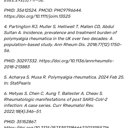
2022;292(5):717–32.
PMID: 35612524. PMCID: PMC9796644.
https://doi.org/10.1111/joim.13525
4. Partington RJ, Muller S, Helliwell T, Mallen CD, Abdul
Sultan A. Incidence, prevalence and treatment burden of
polymyalgia rheumatica in the UK over two decades: A
population-based study. Ann Rheum Dis. 2018;77(12):1750–
56.
PMID: 30297332. https://doi.org/10.1136/annrheumdis-
2018-213883
5. Acharya S, Musa R. Polymyalgia rheumatica. 2024 Feb 25.
In: StatPearls
6. Metyas S, Chen C, Aung T, Ballester A, Cheav S.
Rheumatologic manifestations of post SARS-CoV-2
infection: A case series. Curr Rheumatol Rev.
2022;18(4):346–51.
PMID: 35152867.
https://doi.org/10.2174/1573397118666220211155716