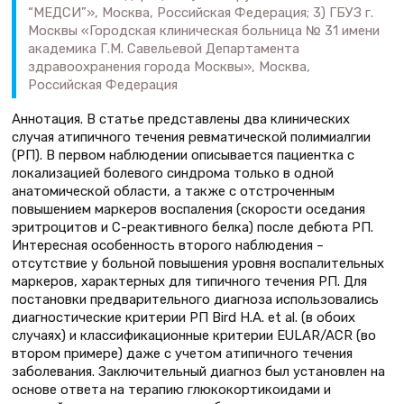
“МЕДСИ”», Москва, Российская Федерация; 3) ГБУЗ г.
Москвы «Городская клиническая больница № 31 имени
академика Г.М. Савельевой Департамента
здравоохранения города Москвы», Москва,
Российская Федерация
Аннотация. В статье представлены два клинических
случая атипичного течения ревматической полимиалгии
(РП). В первом наблюдении описывается пациентка с
локализацией болевого синдрома только в одной
анатомической области, а также с отстроченным
повышением маркеров воспаления (скорости оседания
эритроцитов и С-реактивного белка) после дебюта РП.
Интересная особенность второго наблюдения –
отсутствие у больной повышения уровня воспалительных
маркеров, характерных для типичного течения РП. Для
постановки предварительного диагноза использовались
диагностические критерии РП Bird H.A. et al. (в обоих
случаях) и классификационные критерии EULAR/ACR (во
втором примере) даже с учетом атипичного течения
заболевания. Заключительный диагноз был установлен на
основе ответа на терапию глюкокортикоидами и