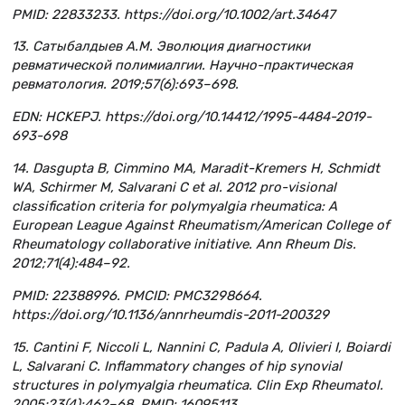
PMID: 22833233. https://doi.org/10.1002/art.34647
13. Сатыбалдыев А.М. Эволюция диагностики
ревматической полимиалгии. Научно-практическая
ревматология. 2019;57(6):693–698.
EDN: HCKEPJ. https://doi.org/10.14412/1995-4484-2019-
693-698
14. Dasgupta B, Cimmino MA, Maradit-Kremers H, Schmidt
WA, Schirmer M, Salvarani C et al. 2012 pro-visional
classification criteria for polymyalgia rheumatica: A
European League Against Rheumatism/American College of
Rheumatology collaborative initiative. Ann Rheum Dis.
2012;71(4):484–92.
PMID: 22388996. PMCID: PMC3298664.
https://doi.org/10.1136/annrheumdis-2011-200329
15. Cantini F, Niccoli L, Nannini C, Padula A, Olivieri I, Boiardi
L, Salvarani C. Inflammatory changes of hip synovial
structures in polymyalgia rheumatica. Clin Exp Rheumatol.
2005;23(4):462–68. PMID: 16095113.