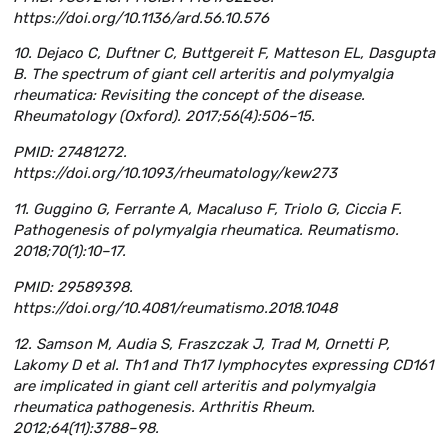
https://doi.org/10.1136/ard.56.10.576
10. Dejaco C, Duftner C, Buttgereit F, Matteson EL, Dasgupta
B. The spectrum of giant cell arteritis and polymyalgia
rheumatica: Revisiting the concept of the disease.
Rheumatology (Oxford). 2017;56(4):506–15.
PMID: 27481272.
https://doi.org/10.1093/rheumatology/kew273
11. Guggino G, Ferrante A, Macaluso F, Triolo G, Ciccia F.
Pathogenesis of polymyalgia rheumatica. Reumatismo.
2018;70(1):10–17.
PMID: 29589398.
https://doi.org/10.4081/reumatismo.2018.1048
12. Samson M, Audia S, Fraszczak J, Trad M, Ornetti P,
Lakomy D et al. Th1 and Th17 lymphocytes expressing CD161
are implicated in giant cell arteritis and polymyalgia
rheumatica pathogenesis. Arthritis Rheum.
2012;64(11):3788–98.