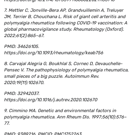
7. Mettler C, Jonville-Bera AP, Grandvuillemin A, Treluyer
JM, Terrier B, Chouchana L. Risk of giant cell arteritis and
polymyalgia rheumatica following COVID-19 vaccination: A
global pharmacovigilance study. Rheumatology (Oxford).
2022;61(2):865–67.
PMID: 34626105.
https://doi.org/10.1093/rheumatology/keab756
8. Carvajal Alegria G, Boukhlal S, Cornec D, Devauchelle-
Pensec V. The pathophysiology of polymyalgia rheumatica,
small pieces of a big puzzle. Autoimmun Rev.
2020;19(11):102670.
PMID: 32942037.
https://doi.org/10.1016/j.autrev.2020.102670
9. Cimmino MA. Genetic and environmental factors in
polymyalgia rheumatica. Ann Rheum Dis. 1997;56(10):576–
77.
PMID: 9389216. PMCID: PMC1752263.