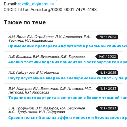
Е-mail:
reznik_ev@rsmu.ru
ORCID: https://orcid.org/0000-0001-7479-418X
Также по теме
А.М. Лила, Е.А. Стребкова, Л.И. Алексеева, Е.А.
№7 / 2023
Таскина, Н.Г. Кашеварова
Применение препарата Алфлутоп® в реальной клиничес
И.Б. Башкова, Е.И. Бусалаева, Л.В. Тарасова
№7 / 2022
Анализ тактики ведения пациентов с остеоартритом вр
И.З. Гайдукова, В.И. Мазуров
№1 / 2025
Внутрисуставное введение гиалуроновой кислоты у пац
В.И. Мазуров, Р.А. Башкинов, О.В. Инамова, М.С.
№1 / 2023
Петрова, К.П. Морозова
Терапия остеоартрита в сочетании с бессимптомной ги
Е.А. Трофимов, В.И. Мазуров, Р.А. Башкинов,
№1 / 2023
А.С. Трофимова, И.З. Гайдукова
Сравнительный анализ эффективности и безопасности р