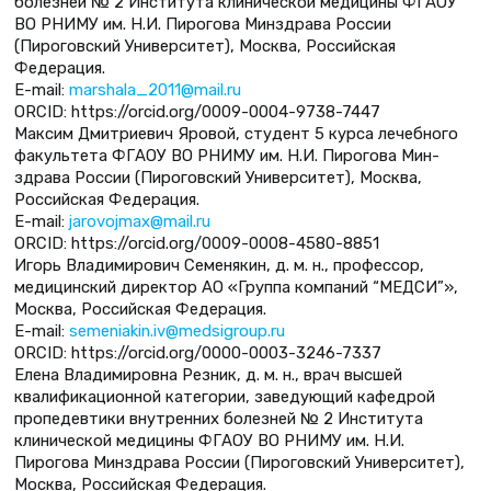
болезней № 2 Института клинической медицины ФГАОУ
ВО РНИМУ им. Н.И. Пирогова Минздрава России
(Пироговский Университет), Москва, Российская
Федерация.
Е-mail:
marshala_2011@mail.ru
ORCID: https://orcid.org/0009-0004-9738-7447
Максим Дмитриевич Яровой, студент 5 курса лечебного
факультета ФГАОУ ВО РНИМУ им. Н.И. Пирогова Мин­
здрава России (Пироговский Университет), Москва,
Российская Федерация.
Е-mail:
jarovojmax@mail.ru
ORCID: https://orcid.org/0009-0008-4580-8851
Игорь Владимирович Семенякин, д. м. н., профессор,
медицинский директор АО «Группа компаний “МЕДСИ”»,
Москва, Российская Федерация.
Е-mail:
semeniakin.iv@medsigroup.ru
ORCID: https://orcid.org/0000-0003-3246-7337
Елена Владимировна Резник, д. м. н., врач высшей
квалификационной категории, заведующий кафедрой
пропедевтики внутренних болезней № 2 Института
клинической медицины ФГАОУ ВО РНИМУ им. Н.И.
Пирогова Минздрава России (Пироговский Университет),
Москва, Российская Федерация.