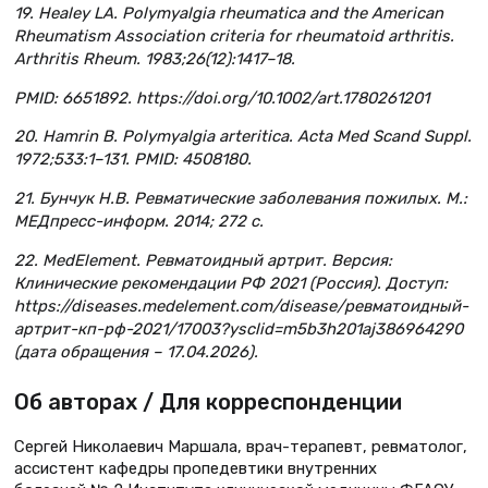
19. Healey LA. Polymyalgia rheumatica and the American
Rheumatism Association criteria for rheumatoid arthritis.
Arthritis Rheum. 1983;26(12):1417–18.
PMID: 6651892. https://doi.org/10.1002/art.1780261201
20. Hamrin B. Polymyalgia arteritica. Acta Med Scand Suppl.
1972;533:1–131. PMID: 4508180.
21. Бунчук Н.В. Ревматические заболевания пожилых. М.:
МЕДпресс-информ. 2014; 272 с.
22. MedElement. Ревматоидный артрит. Версия:
Клинические рекомендации РФ 2021 (Россия). Доступ:
https://diseases.medelement.com/disease/ревматоидный-
артрит-кп-рф-2021/17003?ysclid=m5b3h201aj386964290
(дата обращения – 17.04.2026).
Об авторах / Для корреспонденции
Сергей Николаевич Маршала, врач-терапевт, ревматолог,
ассистент кафедры пропедевтики внутренних