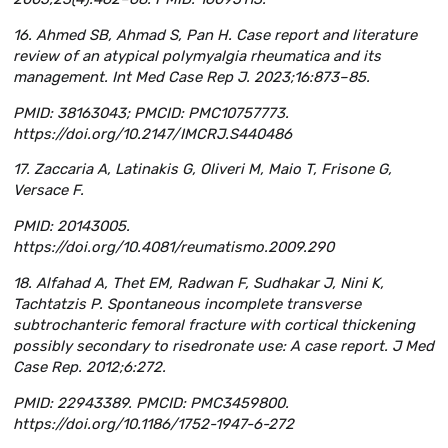
16. Ahmed SB, Ahmad S, Pan H. Case report and literature
review of an atypical polymyalgia rheumatica and its
management. Int Med Case Rep J. 2023;16:873–85.
PMID: 38163043; PMCID: PMC10757773.
https://doi.org/10.2147/IMCRJ.S440486
17. Zaccaria A, Latinakis G, Oliveri M, Maio T, Frisone G,
Versace F.
PMID: 20143005.
https://doi.org/10.4081/reumatismo.2009.290
18. Alfahad A, Thet EM, Radwan F, Sudhakar J, Nini K,
Tachtatzis P. Spontaneous incomplete transverse
subtrochanteric femoral fracture with cortical thickening
possibly secondary to risedronate use: A case report. J Med
Case Rep. 2012;6:272.
PMID: 22943389. PMCID: PMC3459800.
https://doi.org/10.1186/1752-1947-6-272