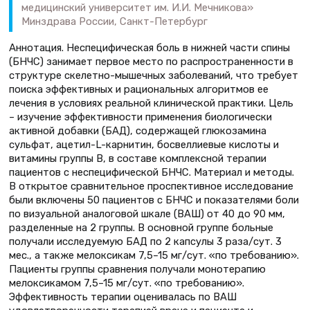
медицинский университет им. И.И. Мечникова»
Минздрава России, Санкт-Петербург
Аннотация. Неспецифическая боль в нижней части спины
(БНЧС) занимает первое место по распространенности в
структуре скелетно-мышечных заболеваний, что требует
поиска эффективных и рациональных алгоритмов ее
лечения в условиях реальной клинической практики. Цель
– изучение эффективности применения биологически
активной добавки (БАД), содержащей глюкозамина
сульфат, ацетил-L-карнитин, босвеллиевые кислоты и
витамины группы B, в составе комплексной терапии
пациентов с неспецифической БНЧС. Материал и методы.
В открытое сравнительное проспективное исследование
были включены 50 пациентов с БНЧС и показателями боли
по визуальной аналоговой шкале (ВАШ) от 40 до 90 мм,
разделенные на 2 группы. В основной группе больные
получали исследуемую БАД по 2 капсулы 3 раза/сут. 3
мес., а также мелоксикам 7,5–15 мг/сут. «по требованию».
Пациенты группы сравнения получали монотерапию
мелоксикамом 7,5–15 мг/сут. «по требованию».
Эффективность терапии оценивалась по ВАШ