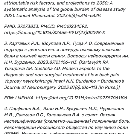
attributable risk factors, and projections to 2050: A
systematic analysis of the global burden of disease study
2021. Lancet Rheumatol. 2023;5(6):e316–e329.
PMID: 37273833. PMCID: PMC10234592.
https://doi.org/10.1016/S2665-9913(23)00098-X
3. Картавых Р.А., Юсупова А.Р., Гуща А.О. Современные
подходы к диагностике и нехирургическому лечению
боли в нижней части спины. Вопросы нейрохирургии им.
Н.Н. Бурденко. 2023;87(6):106–113. (Kartavykh RA,
Yusupova AR, Gushcha AO. Modern aspects to the
diagnosis and non-surgical treatment of low back pain.
Voprosy neyrokhirurgii imeni N.N. Burdenko = Burdenko’s
Journal of Neurosurgery. 2023;87(6):106–113 (In Russ.)).
EDN: LMFHHA. https://doi.org/10.17116/neiro202387061106
4. Парфенов В.А., Яхно Н.Н., Кукушкин М.Л., Чурюканов
М.В., Давыдов О.С., Головачева В.А. с соавт. Острая
неспецифическая (скелетно-мышечная) поясничная боль.
Рекомендации Российского общества по изучению боли
(РОИБ). Неврология, нейропсихиатрия, психосоматика.