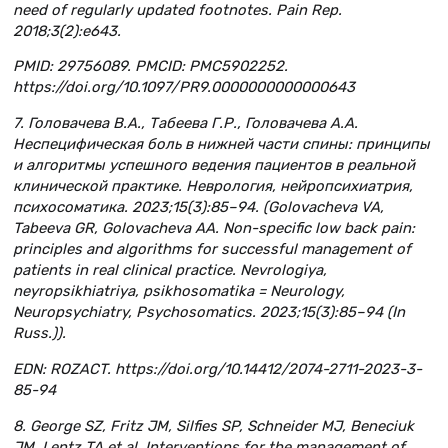
need of regularly updated footnotes. Pain Rep.
2018;3(2):e643.
PMID: 29756089. PMCID: PMC5902252.
https://doi.org/10.1097/PR9.0000000000000643
7. Головачева В.А., Табеева Г.Р., Головачева A.А.
Неспецифическая боль в нижней части спины: принципы
и алгоритмы успешного ведения пациентов в реальной
клинической практике. Неврология, нейропсихиатрия,
психосоматика. 2023;15(3):85–94. (Golovacheva VA,
Tabeeva GR, Golovacheva AA. Non-specific low back pain:
principles and algorithms for successful management of
patients in real clinical practice. Nevrologiya,
neyropsikhiatriya, psikhosomatika = Neurology,
Neuropsychiatry, Psychosomatics. 2023;15(3):85–94 (In
Russ.)).
EDN: ROZACT. https://doi.org/10.14412/2074-2711-2023-3-
85-94
8. George SZ, Fritz JM, Silfies SP, Schneider MJ, Beneciuk
JM, Lentz TA et al. Interventions for the management of