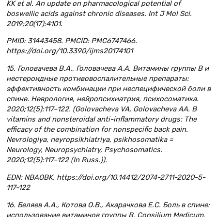
KK et al. An update on pharmacological potential of
boswellic acids against chronic diseases. Int J Mol Sci.
2019;20(17):4101.
PMID: 31443458. PMCID: PMC6747466.
https://doi.org/10.3390/ijms20174101
15. Головачева В.А., Головачева А.А. Витамины группы В и
нестероидные противовоспалительные препараты:
эффективность комбинации при неспецифической боли в
спине. Неврология, нейропсихиатрия, психосоматика.
2020;12(5):117–122. (Golovacheva VA, Golovacheva AA. B
vitamins and nonsteroidal anti-inflammatory drugs: The
efficacy of the combination for nonspecific back pain.
Nevrologiya, neyropsikhiatriya, psikhosomatika =
Neurology, Neuropsychiatry, Psychosomatics.
2020;12(5):117–122 (In Russ.)).
EDN: NBAOBK. https://doi.org/10.14412/2074-2711-2020-5-
117-122
16. Беляев А.А., Котова О.В., Акарачкова Е.С. Боль в спине:
использование витаминов группы В. Consilium Medicum.