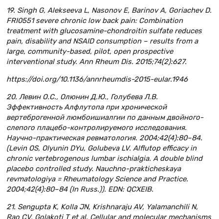
19. Singh G, Alekseeva L, Nasonov E, Barinov A, Goriachev D.
FRI0551 severe chronic low back pain: Combination
treatment with glucosamine-chondroitin sulfate reduces
pain, disability and NSAID consumption – results from a
large, community-based, pilot, open prospective
interventional study. Ann Rheum Dis. 2015;74(2):627.
https://doi.org/10.1136/annrheumdis-2015-eular.1946
20. Левин О.С., Олюнин Д.Ю., Голубева Л.В.
Эффективность Алфлутопа при хронической
вертеброгенной люмбоишиалгии по данным двойного-
слепого плацебо-контролируемого исследования.
Научно-практическая ревматология. 2004;42(4):80–84.
(Levin OS, Olyunin DYu, Golubeva LV. Alflutop efficacy in
chronic vertebrogenous lumbar ischialgia. A double blind
placebo controlled study. Nauchno-prakticheskaya
revmatologiya = Rheumatology Science and Practice.
2004;42(4):80–84 (In Russ.)). EDN: QCXEIB.
21. Sengupta K, Kolla JN, Krishnaraju AV, Yalamanchili N,
Rao CV, Golakoti T et al. Cellular and molecular mechanisms