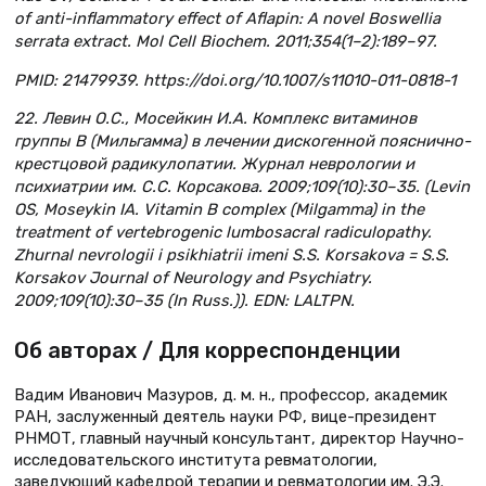
of anti-inflammatory effect of Aflapin: A novel Boswellia
serrata extract. Mol Cell Biochem. 2011;354(1–2):189–97.
PMID: 21479939. https://doi.org/10.1007/s11010-011-0818-1
22. Левин О.С., Мосейкин И.А. Комплекс витаминов
группы В (Мильгамма) в лечении дискогенной пояснично-
крестцовой радикулопатии. Журнал неврологии и
психиатрии им. С.С. Корсакова. 2009;109(10):30–35. (Levin
OS, Moseykin IA. Vitamin B complex (Milgamma) in the
treatment of vertebrogenic lumbosacral radiculopathy.
Zhurnal nevrologii i psikhiatrii imeni S.S. Korsakova = S.S.
Korsakov Journal of Neurology and Psychiatry.
2009;109(10):30–35 (In Russ.)). EDN: LALTPN.
Об авторах / Для корреспонденции
Вадим Иванович Мазуров, д. м. н., профессор, академик
РАН, заслуженный деятель науки РФ, вице-президент
РНМОТ, главный научный консультант, директор Научно-
исследовательского института ревматологии,
заведующий кафедрой терапии и ревматологии им. Э.Э.