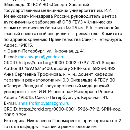
Эйхвальда ФГБОУ ВО «Северо-Западный
государственный медицинский университет им. И.И.
Мечникова» Минздрава России, руководитель центра
аутоиммунных заболеваний СПб ГБУЗ «Клиническая
ревматологическая больница № 25 им. В.А. Насоновой»,
главный внештатный специалист – ревматолог Комитета
по здравоохранению Правительства Санкт-Петербурга.
Адрес: 191015,
г. Санкт-Петербург, ул. Кирочная, д. 41.
E-mail:
maz.nwgmu@yandex.ru
ORCID: https://orcid.org/0000-0002-0797-2051. Scopus
Author ID: 16936315400. eLibrary SPIN-код: 6823-5482
Анна Сергеевна Трофимова, к. м. н., доцент кафедры
терапии и ревматологии им. Э.Э. Эйхвальда ФГБОУ ВО
«Северо-Западный государственный медицинский
университет им. И.И. Мечникова» Минздрава России.
Адрес: 195015, Санкт-Петербург, ул. Кирочная, 41.
E-mail:
anna.trofimova@szgmu.ru
ORCID: https://orcid.org/0000-0001-5926-7912. SPIN-код:
3083-7996
Екатерина Николаевна Пономаренко, врач-ординатор 2-
го года кафедры терапии и ревматологии им.