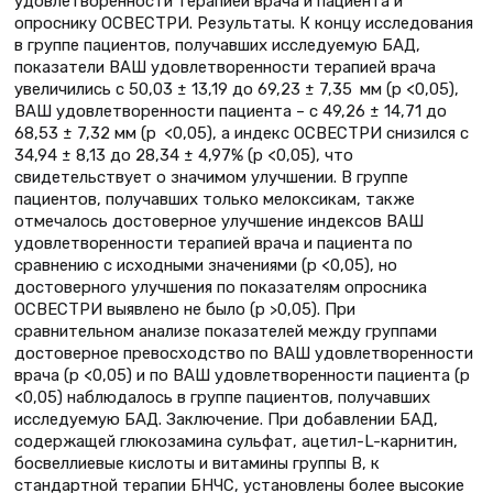
удовлетворенности терапией врача и пациента и
опроснику ОСВЕСТРИ. Результаты. К концу исследования
в группе пациентов, получавших исследуемую БАД,
показатели ВАШ удовлетворенности терапией врача
увеличились с 50,03 ± 13,19 до 69,23 ± 7,35 мм (p <0,05),
ВАШ удовлетворенности пациента – с 49,26 ± 14,71 до
68,53 ± 7,32 мм (p <0,05), а индекс ОСВЕСТРИ снизился с
34,94 ± 8,13 до 28,34 ± 4,97% (p <0,05), что
свидетельствует о значимом улучшении. В группе
пациентов, получавших только мелоксикам, также
отмечалось достоверное улучшение индексов ВАШ
удовлетворенности терапией врача и пациента по
сравнению с исходными значениями (р <0,05), но
достоверного улучшения по показателям опросника
ОСВЕСТРИ выявлено не было (р >0,05). При
сравнительном анализе показателей между группами
достоверное превосходство по ВАШ удовлетворенности
врача (р <0,05) и по ВАШ удовлетворенности пациента (р
<0,05) наблюдалось в группе пациентов, получавших
исследуемую БАД. Заключение. При добавлении БАД,
содержащей глюкозамина сульфат, ацетил-L-карнитин,
босвеллиевые кислоты и витамины группы B, к
стандартной терапии БНЧС, установлены более высокие