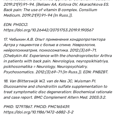
2019;21(9):91–94. (Beliaev AA, Kotova OV, Akarachkova ES.
Back pain: The use of vitamin B complex. Consilium
Medicum. 2019;21(9):91–94 (In Russ.)).
EDN: PHGCIJ.
https://doi.org/10.26442/20751753.2019.9.190567
17. Чебыкин А.В. Опыт применения хондропротектора
Артра у пациентов с болью в спине. Неврология,
нейропсихиатрия, психосоматика. 2012;(3):69–71.
(Chebykin AV. Experience with the chondroprotector Arthra
in patients with back pain. Nevrologiya, neyropsikhiatriya,
psikhosomatika = Neurology, Neuropsychiatry,
Psychosomatics. 2012;(3):69–71 (In Russ.)). EDN: PNBZBT.
18. Van Blitterswijk WJ, van de Nes JC, Wuisman PI.
Glucosamine and chondroitin sulfate supplementation to
treat symptomatic disc degeneration: Biochemical rationale
and case report. BMC Complement Altern Med. 2003:3:2.
PMID: 12797867. PMCID: PMC165439.
https://doi.org/10.1186/1472-6882-3-2