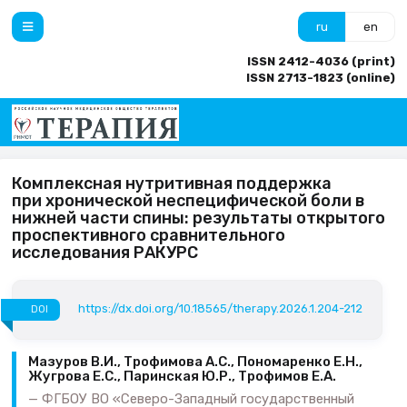
ru
en
ISSN 2412-4036 (print)
ISSN 2713-1823 (online)
Комплексная нутритивная поддержка
при хронической неспецифической боли в
нижней части спины: результаты открытого
проспективного сравнительного
исследования РАКУРС
https://dx.doi.org/10.18565/therapy.2026.1.204-212
DOI
Мазуров В.И., Трофимова А.С., Пономаренко Е.Н.,
Жугрова Е.С., Паринская Ю.Р., Трофимов Е.А.
ФГБОУ ВО «Северо-Западный государственный