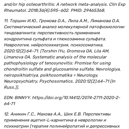
and/or hip osteoarthritis: A network meta-analysis. Clin Exp
Rheumatol. 2018;36(4):595–602. PMID: 29465368.
11. Торшин И.Ю., Громова О.А., Лила А.М., Лиманова О.А.
Систематический анализ молекулярной патофизиологии
тендовагинита: перспективность применения
хондроитина сульфата и глюкозамина сульфата.
Неврология, нейропсихиатрия, психосоматика.
2020;12(2):64–71. (Torshin IYu, Gromova OA, Lila AM,
Limanova OA. Systematic analysis of the molecular
pathophysiology of tenosynovitis: Promise for using
chondroitin sulfate and glucosamine sulfate. Nevrologiya,
neiropsikhiatriya, psikhosomatika = Neurology,
Neuropsychiatry, Psychosomatics. 2020;12(2):64–71 (In
Russ.)).
EDN: BINNYY. https://doi.org/10.14412/2074-2711-2020-2-
64-71
12. Аникин Г.С., Махова А.А., Ших Е.В. Перспективы
применения ацетил-L-карнитина в неврологии и
психиатрии (терапия полинейропатий и депрессивных