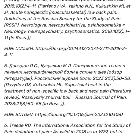
2018;10(2):4–11. (Parfenov VA, Yakhno N.N., Kukushkin ML et
al. Acute nonspecific (musculoskeletal) low back pain.
Guidelines of the Russian Society for the Study of Pain
(RSSP). Nevrologiya, neyropsikhiatriya, psikhosomatika =
Neurology, neuropsychiatry, psychosomatics. 2018;10(2):4–
11 (In Russ.)).
EDN: OUOJKH. https://doi.org/10.14412/2074-2711-2018-2-
4-11
5. Давыдов О.С., Кукушкин М.Л. Поверхностное тепло в
лечении неспецифической боли в спине и шее (обзор
литературы). Российский журнал боли. 2023;21(3):50–58.
(Davydov OS, Kukushkin ML. Superficial heat in the
treatment of non-specific low back and neck pain (literature
review). Rossiyskiy zhurnal boli = Russian Journal of Pain.
2023;21(3):50–58 (In Russ.)).
EDN: BQTGEV. https://doi.org/10.17116/pain20232103150
6. Treede RD. The International Association for the Study of
Pain definition of pain: As valid in 2018 as in 1979, but in