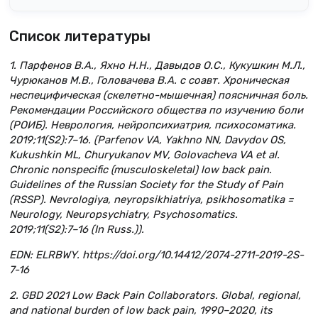
Список литературы
1. Парфенов В.А., Яхно Н.Н., Давыдов О.С., Кукушкин М.Л.,
Чурюканов М.В., Головачева В.А. с соавт. Хроническая
неспецифическая (скелетно-мышечная) поясничная боль.
Рекомендации Российского общества по изучению боли
(РОИБ). Неврология, нейропсихиатрия, психосоматика.
2019;11(S2):7–16. (Parfenov VA, Yakhno NN, Davydov OS,
Kukushkin ML, Churyukanov MV, Golovacheva VA et al.
Chronic nonspecific (musculoskeletal) low back pain.
Guidelines of the Russian Society for the Study of Pain
(RSSP). Nevrologiya, neyropsikhiatriya, psikhosomatika =
Neurology, Neuropsychiatry, Psychosomatics.
2019;11(S2):7–16 (In Russ.)).
EDN: ELRBWY. https://doi.org/10.14412/2074-2711-2019-2S-
7-16
2. GBD 2021 Low Back Pain Collaborators. Global, regional,
and national burden of low back pain, 1990–2020, its