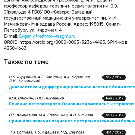
Евгений Александрович Трофимов, д. м. н., доцент,
профессор кафедры терапии и ревматологии им. Э.Э.
Эйхвальда ФГБОУ ВО «Северо-Западный
государственный медицинский университет им. И.И.
Мечникова» Минздрава России. Адрес: 195015, Санкт-
Петербург, ул. Кирочная, 41.
E-mail:
Evgeniy.trofimov@szgmu.ru
ORCID: https://orcid.org/0000-0003-3236-4485. SPIN-код:
4358-1663
Также по теме
О.В. Курушина, А.Е. Барулин, А.А. Воробьев,
№7 / 2025
Д.И. Нежинский
Диагностика и дифференцированное лечение боли в пл
Ю.А. Олюнин, Н.Ю. Никишина
№4 / 2017
Лечение остеоартроза. Основные компоненты терапевт
П.Р. Камчатнов, М.А. Евзельман, А.В. Чугунов
№8 / 2017
Принципы лечения пациента с острой поясничной болью
Л.З. Болиева, Т.В. Адашева, М.Д. Даурова
№4 / 2023