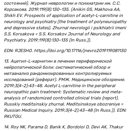
состояний). Журнал неврологии и психиатрии им. С.С.
Корсакова. 2019;119(8):130–135. (Anikin GS, Makhova AA,
Shikh EV. Prospects of application of acetyl-L-carnitine in
neurology and psychiatry (the treatment of polyneuropathy
and depressive states). Zhurnal nevrologii i psikhiatrii imeni
S.S. Korsakova = S.S. Korsakov Journal of Neurology and
Psychiatry. 2019;119(8):130–135 (In Russ.)).
EDN: RJESHO. https://doi.org/10.17116/jnevro2019119081130
13. Ацетил-L-карнитин в лечении периферической
нейропатической боли: систематический обзор и
метаанализ рандомизированных контролируемых
исследований (реферат). РМЖ. Медицинское обозрение.
2019;3(4–2):43–48. Acetyl L-carnitine in the peripheral
neuropathic pain treatment: Systematic review and meta-
analysis of randomized controlled clinical trials (report).
Russkiy meditsinskiy zhurnal. Meditsinskoye obozreniye =
Russian Medical Inquiry. 2019;3(4–2):43–48 (In Russ.)). EDN:
RKUTGU.
14. Roy NK, Parama D, Banik K, Bordoloi D, Devi AK, Thakur