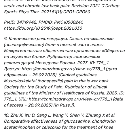
acute and chronic low back pain: Revision 2021. J Orthop
Sports Phys Ther. 2021 51(11):CPG1–CPG60.
PMID: 34719942. PMCID: PMC10508241.
https://doi.org/10.2519/jospt.2021.030
9. Клинические рекомендации. Скелетно-мышечные
(неспецифические) боли в нижней части спины.
Межрегиональная общественная организация «Общество
по изучению боли». Рубрикатор клинических
рекомендаций Минздрава России. 2023. ID: 778_1.
Доступ: https://cr.minzdrav.gov.ru/view-cr/778_1 (дата
обращения – 28.09.2025). (Clinical guidelines.
Musculoskeletal (nonspecific) pain in the lower back.
Society for the Study of Pain. Rubricator of clinical
guidelines of the Ministry of Healthcare of Russia. 2023. ID:
778_1. URL: https://cr.minzdrav.gov.ru/view-cr/778_1 (date
of access – 28.09.2025) (In Russ.)).
10. Zhu X, Wu D, Sang L, Wang Y, Shen Y, Zhuang X et al.
Comparative effectiveness of glucosamine, chondroitin,
acetaminophen or celecoxib for the treatment of knee