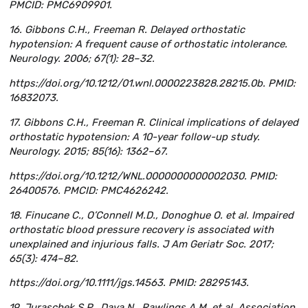
PMCID: PMC6909901.
16. Gibbons C.H., Freeman R. Delayed orthostatic
hypotension: A frequent cause of orthostatic intolerance.
Neurology. 2006; 67(1): 28–32.
https://doi.org/10.1212/01.wnl.0000223828.28215.0b. PMID:
16832073.
17. Gibbons C.H., Freeman R. Clinical implications of delayed
orthostatic hypotension: A 10-year follow-up study.
Neurology. 2015; 85(16): 1362–67.
https://doi.org/10.1212/WNL.0000000000002030. PMID:
26400576. PMCID: PMC4626242.
18. Finucane C., O’Connell M.D., Donoghue O. et al. Impaired
orthostatic blood pressure recovery is associated with
unexplained and injurious falls. J Am Geriatr Soc. 2017;
65(3): 474–82.
https://doi.org/10.1111/jgs.14563. PMID: 28295143.
19. Juraschek S.P., Daya N., Rawlings A.M. et al. Association