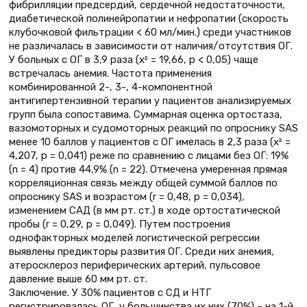
фибрилляции предсердий, сердечной недостаточности,
диабетической полинейропатии и нефропатии (скорость
клубочковой фильтрации < 60 мл/мин.) среди участников
не различалась в зависимости от наличия/ отсутствия ОГ.
У больных с ОГ в 3,9 раза (x² = 19,66, р < 0,05) чаще
встречалась анемия. Частота применения
комбинированной 2-, 3-, 4-компонентной
антигипертензивной терапии у пациентов анализируемых
групп была сопоставима. Суммарная оценка ортостаза,
вазомоторных и судомоторных реакций по опроснику SAS
менее 10 баллов у пациентов с ОГ имелась в 2,3 раза (x² =
4,207, р = 0,041) реже по сравнению с лицами без ОГ: 19%
(n = 4) против 44,9% (n = 22). Отмечена умеренная прямая
корреляционная связь между общей суммой баллов по
опроснику SAS и возрастом (r = 0,48, p = 0,034),
изменением САД (в мм рт. ст.) в ходе ортостатической
пробы (r = 0,29, р = 0,049). Путем построения
однофакторных моделей логистической регрессии
выявлены предикторы развития ОГ. Среди них анемия,
атеросклероз периферических артерий, пульсовое
давление выше 60 мм рт. ст.
Заключение. У 30% пациентов с СД и НТГ
регистрировалась ОГ, у большинства их них (70%) – на 1-й