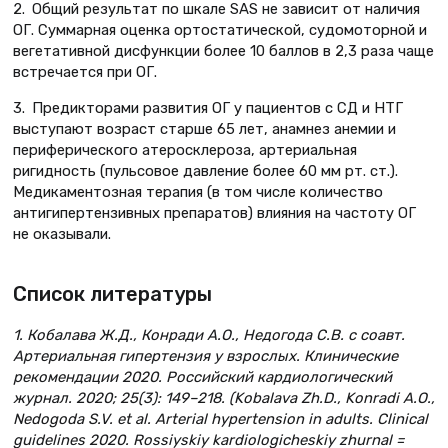
2. Общий результат по шкале SAS не зависит от наличия
ОГ. Суммарная оценка ортостатической, судомоторной и
вегетативной дисфункции более 10 баллов в 2,3 раза чаще
встречается при ОГ.
3. Предикторами развития ОГ у пациентов с СД и НТГ
выступают возраст старше 65 лет, анамнез анемии и
периферического атеросклероза, артериальная
ригидность (пульсовое давление более 60 мм рт. ст.).
Медикаментозная терапия (в том числе количество
антигипертензивных препаратов) влияния на частоту ОГ
не оказывали.
Список литературы
1. Кобалава Ж.Д., Конради А.О., Недогода С.В. с соавт.
Артериальная гипертензия у взрослых. Клинические
рекомендации 2020. Российский кардиологический
журнал. 2020; 25(3): 149–218. (Kobalava Zh.D., Konradi A.O.,
Nedogoda S.V. et al. Arterial hypertension in adults. Clinical
guidelines 2020. Rossiyskiy kardiologicheskiy zhurnal =