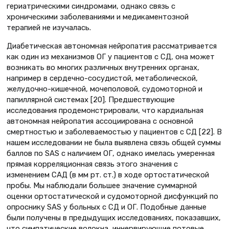
гериатрическими синдромами, однако связь с
хроническими заболеваниями и медикаментозной
терапией не изучалась.
Диабетическая автономная нейропатия рассматривается
как один из механизмов ОГ у пациентов с СД, она может
возникать во многих различных внутренних органах,
например в сердечно-сосудистой, метаболической,
желудочно-кишечной, мочеполовой, судомоторной и
папиллярной системах [20]. Предшествующие
исследования продемонстрировали, что кардиальная
автономная нейропатия ассоциирована с основной
смертностью и заболеваемостью у пациентов с СД [22]. В
нашем исследовании не была выявлена связь общей суммы
баллов по SAS с наличием ОГ, однако имелась умеренная
прямая корреляционная связь этого значения с
изменением САД (в мм рт. ст.) в ходе ортостатической
пробы. Мы наблюдали большее значение суммарной
оценки ортостатической и судомоторной дисфункций по
опроснику SAS у больных с СД и ОГ. Подобные данные
были получены в предыдущих исследованиях, показавших,
что симпатические волокна, иннервирующие потовые