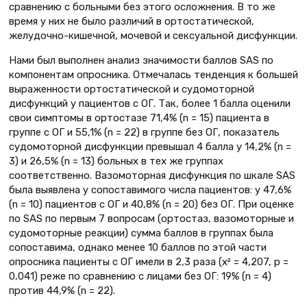
сравнению с больными без этого осложнения. В то же
время у них не было различий в ортостатической,
желудочно-кишечной, мочевой и сексуальной дисфункции.
Нами был выполнен анализ значимости баллов SAS по
компонентам опросника. Отмечалась тенденция к большей
выраженности ортостатической и судомоторной
дисфункций у пациентов с ОГ. Так, более 1 балла оценили
свои симптомы в ортостазе 71,4% (n = 15) пациента в
группе с ОГ и 55,1% (n = 22) в группе без ОГ, показатель
судомоторной дисфункции превышал 4 балла у 14,2% (n =
3) и 26,5% (n = 13) больных в тех же группах
соответственно. Вазомоторная дисфункция по шкале SAS
была выявлена у сопоставимого числа пациентов: у 47,6%
(n = 10) пациентов с ОГ и 40,8% (n = 20) без ОГ. При оценке
по SAS по первым 7 вопросам (ортостаз, вазомоторные и
судомоторные реакции) сумма баллов в группах была
сопоставима, однако менее 10 баллов по этой части
опросника пациенты с ОГ имели в 2,3 раза (x² = 4,207, р =
0,041) реже по сравнению с лицами без ОГ: 19% (n = 4)
против 44,9% (n = 22).