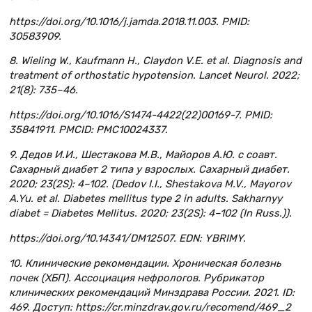
https://doi.org/10.1016/j.jamda.2018.11.003. PMID:
30583909.
8. Wieling W., Kaufmann H., Claydon V.E. et al. Diagnosis and
treatment of orthostatic hypotension. Lancet Neurol. 2022;
21(8): 735–46.
https://doi.org/10.1016/S1474-4422(22)00169-7. PMID:
35841911. PMCID: PMC10024337.
9. Дедов И.И., Шестакова М.В., Майоров А.Ю. с соавт.
Сахарный диабет 2 типа у взрослых. Сахарный диабет.
2020; 23(2S): 4–102. (Dedov I.I., Shestakova M.V., Mayorov
A.Yu. et al. Diabetes mellitus type 2 in adults. Sakharnyy
diabet = Diabetes Mellitus. 2020; 23(2S): 4–102 (In Russ.)).
https://doi.org/10.14341/DM12507. EDN: YBRIMY.
10. Клинические рекомендации. Хроническая болезнь
почек (ХБП). Ассоциация нефрологов. Рубрикатор
клинических рекомендаций Минздрава России. 2021. ID:
469. Доступ: https://cr.minzdrav.gov.ru/recomend/469_2