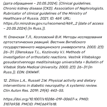
(дата обращения – 20.05.2024). (Clinical guidelines.
Chronic kidney disease (CKD). Association of Nephrologists.
Rubricator of clinical guidelines of the Ministry of
Healthcare of Russia. 2021. ID: 469. URL:
https://cr.minzdrav.gov.ru/recomend/469_2 (date of access
– 20.05.2024) (In Russ.)).
11. Оленская Т.Л., Козловский В.И. Методы исследования
ортостатических реакций. Вестник Витебского
государственного медицинского университета. 2003; 2(1):
26–31. (Olenskaya T.L., Kozlovsky V.I. Methods of
investigation of orthostatic reactions. Vestnik Vitebskogo
gosudarstvennogo meditsinskogo universiteta = Bulletin of
Vitebsk State Medical University. 2003; 2(1): 26–31 (In
Russ.)). EDN: OXIWWF.
12. Zilliox L.A., Russell J.W. Physical activity and dietary
interventions in diabetic neuropathy: A systemic review.
Clin Auton Res. 2019; 29(4): 443–55.
https://doi.org/10.1007/s10286-019-00607-x. PMID:
31076938. PMCID: PMC6697618.