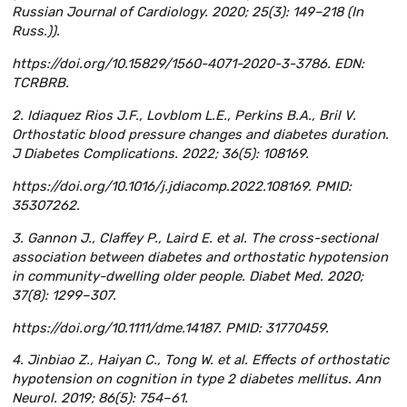
Russian Journal of Cardiology. 2020; 25(3): 149–218 (In
Russ.)).
https://doi.org/10.15829/1560-4071-2020-3-3786. EDN:
TCRBRB.
2. Idiaquez Rios J.F., Lovblom L.E., Perkins B.A., Bril V.
Orthostatic blood pressure changes and diabetes duration.
J Diabetes Complications. 2022; 36(5): 108169.
https://doi.org/10.1016/j.jdiacomp.2022.108169. PMID:
35307262.
3. Gannon J., Claffey P., Laird E. et al. The cross-sectional
association between diabetes and orthostatic hypotension
in community-dwelling older people. Diabet Med. 2020;
37(8): 1299–307.
https://doi.org/10.1111/dme.14187. PMID: 31770459.
4. Jinbiao Z., Haiyan C., Tong W. et al. Effects of orthostatic
hypotension on cognition in type 2 diabetes mellitus. Ann
Neurol. 2019; 86(5): 754–61.