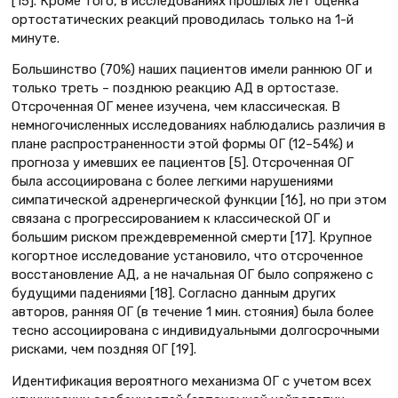
[15]. Кроме того, в исследованиях прошлых лет оценка
ортостатических реакций проводилась только на 1-й
минуте.
Большинство (70%) наших пациентов имели раннюю ОГ и
только треть – позднюю реакцию АД в ортостазе.
Отсроченная ОГ менее изучена, чем классическая. В
немногочисленных исследованиях наблюдались различия в
плане распространенности этой формы ОГ (12–54%) и
прогноза у имевших ее пациентов [5]. Отсроченная ОГ
была ассоциирована с более легкими нарушениями
симпатической адренергической функции [16], но при этом
связана с прогрессированием к классической ОГ и
большим риском преждевременной смерти [17]. Крупное
когортное исследование установило, что отсроченное
восстановление АД, а не начальная ОГ было сопряжено с
будущими падениями [18]. Согласно данным других
авторов, ранняя ОГ (в течение 1 мин. стояния) была более
тесно ассоциирована с индивидуальными долгосрочными
рисками, чем поздняя ОГ [19].
Идентификация вероятного механизма ОГ с учетом всех