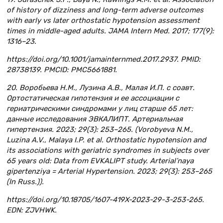
of history of dizziness and long-term adverse outcomes
with early vs later orthostatic hypotension assessment
times in middle-aged adults. JAMA Intern Med. 2017; 177(9):
1316–23.
https://doi.org/10.1001/jamainternmed.2017.2937. PMID:
28738139. PMCID: PMC5661881.
20. Воробьева Н.М., Лузина А.В., Малая И.П. с соавт.
Ортостатическая гипотензия и ее ассоциации с
гериатрическими синдромами у лиц старше 65 лет:
данные исследования ЭВКАЛИПТ. Артериальная
гипертензия. 2023; 29(3): 253–265. (Vorobyeva N.M.,
Luzina A.V., Malaya I.P. et al. Orthostatic hypotension and
its associations with geriatric syndromes in subjects over
65 years old: Data from EVKALIPT study. Arterial’naya
gipertenziya = Arterial Hypertension. 2023; 29(3): 253–265
(In Russ.)).
https://doi.org/10.18705/1607-419X-2023-29-3-253-265.
EDN: ZJVHWK.