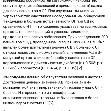
клинических особенностей (автономной нейропатии,
сопутствующих заболеваний и приема лекарств) важна
для всех пациентов с ОГ. При изучении клинических
характеристик участников исследования мы обнаружили
тенденцию в большей встречаемости ОГ при СД по
сравнению с НТГ, что косвенно указывает на взаимо­связь
ортостатических реакций с уровнем гликемии и
продолжительностью заболевания. При исследовании 200
пациентов с СД, проведенном Idiaquez Rios J.F. et al., был
выявлен более длительный анамнез СД у больных с ОГ
относительно лиц с нормотензией, а изменения АД в 3-
минутной ортостатической пробе у пациентов с ОГ
коррелировали с длительностью диабета (r = 0,306; p =
0,0582) и возрастом (r = 0,434; p = 0,006) [2].
Мы получили данные об отсутствии различий в частоте
достижения целевых значений АД, приема 3- и 4-
компонентной антигипертензивной терапии у лиц с ОГ и
без нее. Интересно, что интенсификация
антигипертензивной терапии не была связана с более
низкой вероятностью ОГ [3].