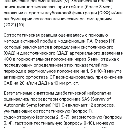
клиническим рекомендациям [9]. Хроническая болезнь
почек диагностировалась при стойком (более 3 мес.)
снижении скорости клубочковой фильтрации (СКФ) и/или
альбуминурии согласно клиническим рекомендациям
(2021) [10].
Ортостатическая реакция оценивалась с помощью
метода активной пробы в модификации Г.А. Глезер [11],
который заключается в определении систолического
(САД) и диастолического (ДАД) артериального давления и
ЧСС в горизонтальном положении через 5 мин. отдыха с
последующим определением этих показателей при
переходе в вертикальное положение на 1, 5 и 10-й минуте
активного ортостаза. ОГ верифицировалась при снижении
САД на 20 и/или ДАД на 10 мм рт. ст.
Вегетативные симптомы диабетической нейропатии
оценивались посредством опросника SAS (Survey of
Autonomic Symptomsa) [12]. Он включает 12 вопросов,
учитывающих ортостатическую (вопрос 1),
судомоторную (вопросы 2, 5–7), вазомоторную (вопросы
3, 4), гастроинтестинальную (вопросы 8–10), мочевую