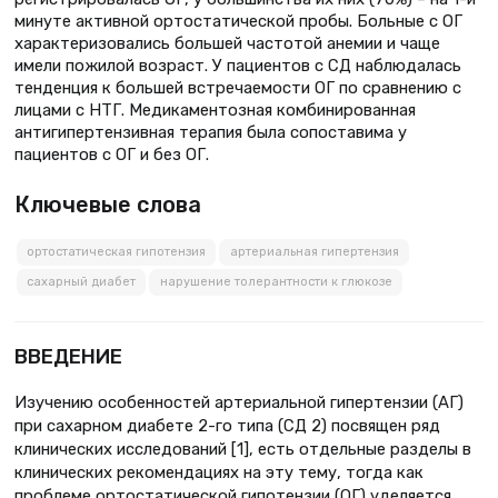
минуте активной ортостатической пробы. Больные с ОГ
характеризовались большей частотой анемии и чаще
имели пожилой возраст. У пациентов с СД наблюдалась
тенденция к большей встречаемости ОГ по сравнению с
лицами с НТГ. Медикаментозная комбинированная
антигипертензивная терапия была сопоставима у
пациентов с ОГ и без ОГ.
Ключевые слова
ортостатическая гипотензия
артериальная гипертензия
сахарный диабет
нарушение толерантности к глюкозе
ВВЕДЕНИЕ
Изучению особенностей артериальной гипертензии (АГ)
при сахарном диабете 2-го типа (СД 2) посвящен ряд
клинических исследований [1], есть отдельные разделы в
клинических рекомендациях на эту тему, тогда как
проблеме ортостатической гипотензии (ОГ) уделяется