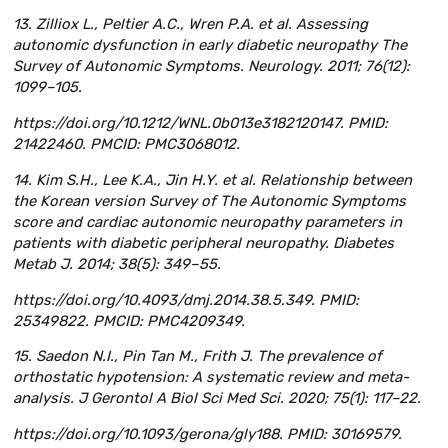
13. Zilliox L., Peltier A.C., Wren P.A. et al. Assessing
autonomic dysfunction in early diabetic neuropathy The
Survey of Autonomic Symptoms. Neurology. 2011; 76(12):
1099–105.
https://doi.org/10.1212/WNL.0b013e3182120147. PMID:
21422460. PMCID: PMC3068012.
14. Kim S.H., Lee K.A., Jin H.Y. et al. Relationship between
the Korean version Survey of The Autonomic Symptoms
score and cardiac autonomic neuropathy parameters in
patients with diabetic peripheral neuropathy. Diabetes
Metab J. 2014; 38(5): 349–55.
https://doi.org/10.4093/dmj.2014.38.5.349. PMID:
25349822. PMCID: PMC4209349.
15. Saedon N.I., Pin Tan M., Frith J. The prevalence of
orthostatic hypotension: A systematic review and meta-
analysis. J Gerontol A Biol Sci Med Sci. 2020; 75(1): 117–22.
https://doi.org/10.1093/gerona/gly188. PMID: 30169579.