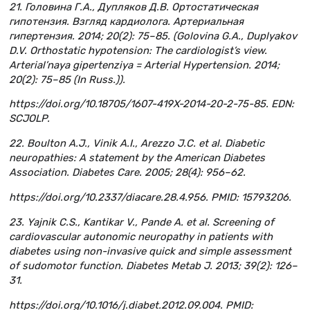
21. Головина Г.А., Дупляков Д.В. Ортостатическая
гипотензия. Взгляд кардиолога. Артериальная
гипертензия. 2014; 20(2): 75–85. (Golovina G.A., Duplyakov
D.V. Orthostatic hypotension: The cardiologist’s view.
Arterial’naya gipertenziya = Arterial Hypertension. 2014;
20(2): 75–85 (In Russ.)).
https://doi.org/10.18705/1607-419X-2014-20-2-75-85. EDN:
SCJOLP.
22. Boulton A.J., Vinik A.I., Arezzo J.C. et al. Diabetic
neuropathies: A statement by the American Diabetes
Association. Diabetes Care. 2005; 28(4): 956–62.
https://doi.org/10.2337/diacare.28.4.956. PMID: 15793206.
23. Yajnik C.S., Kantikar V., Pande A. et al. Screening of
cardiovascular autonomic neuropathy in patients with
diabetes using non-invasive quick and simple assessment
of sudomotor function. Diabetes Metab J. 2013; 39(2): 126–
31.
https://doi.org/10.1016/j.diabet.2012.09.004. PMID: