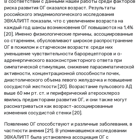
В соответствии с данными нашей работы среди факторов
риска развития ОГ оказался возраст. Результаты
российского эпидемиологического исследования
ЭВКАЛИПТ показали, что с увеличением возраста на
каждый год шансы возникновения ОГ повышаются на 1,4%
[20]. Именно физиологические причины, ассоциированные
со старением, обусловливают широкое распространение
ОГ в пожилом и старческом возрасте: среди них
уменьшение чувствительности барорецепторов и α-
адренергического вазоконстрикторного ответа при
симпатической стимуляции, снижение парасимпатической
активности, концентрационной способности почек,
диастолического объема левого желудочка и повышение
сосудистой жесткости [20]. Возрастание пульсового АД
выше 60 мм рт. ст. и периферический атеросклероз
явились предикторами развития ОГ, и они также могут
рассматриваться как возраст-ассоциированные
изменения сосудистой стенки [20].
Появлению ОГ способствуют и различные заболевания, в
частности анемия [21]. В упоминавшемся исследовании
ЭВКАЛИПТ была установлена ассоциация ОГ с