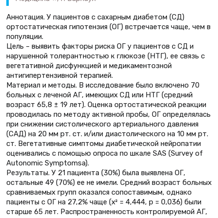
Аннотация. У пациентов с сахарным диабетом (СД)
ортостатическая гипотензия (ОГ) встречается чаще, чем в
популяции.
Цель – выявить факторы риска ОГ у пациентов с СД и
нарушенной толерантностью к глюкозе (НТГ), ее связь с
вегетативной дисфункцией и медикаментозной
антигипертензивной терапией.
Материал и методы. В исследование было включено 70
больных с леченой АГ, имеющих СД или НТГ (средний
возраст 65,8 ± 19 лет). Оценка ортостатической реакции
проводилась по методу активной пробы, ОГ определялась
при снижении систолического артериального давления
(САД) на 20 мм рт. ст. и/или диастолического на 10 мм рт.
ст. Вегетативные симптомы диабетической нейропатии
оценивались с помощью опроса по шкале SAS (Survey of
Autonomic Symptomsa).
Результаты. У 21 пациента (30%) была выявлена ОГ,
остальные 49 (70%) ее не имели. Средний возраст больных
сравниваемых групп оказался сопоставимым, однако
пациенты с ОГ на 27,2% чаще (x² = 4,444, р = 0,036) были
старше 65 лет. Распространенность контролируемой АГ,