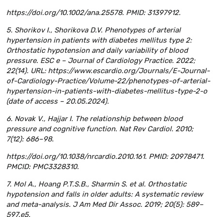
https://doi.org/10.1002/ana.25578. PMID: 31397912.
5. Shorikov I., Shorikova D.V. Phenotypes of arterial
hypertension in patients with diabetes mellitus type 2:
Orthostatic hypotension and daily variability of blood
pressure. ESC e – Journal of Cardiology Practice. 2022;
22(14). URL: https://www.escardio.org/Journals/E-Journal-
of-Cardiology-Practice/Volume-22/phenotypes-of-arterial-
hypertension-in-patients-with-diabetes-mellitus-type-2-o
(date of access – 20.05.2024).
6. Novak V., Hajjar I. The relationship between blood
pressure and cognitive function. Nat Rev Cardiol. 2010;
7(12): 686–98.
https://doi.org/10.1038/nrcardio.2010.161. PMID: 20978471.
PMCID: PMC3328310.
7. Mol A., Hoang P.T.S.B., Sharmin S. et al. Orthostatic
hypotension and falls in older adults: A systematic review
and meta-analysis. J Am Med Dir Assoc. 2019; 20(5): 589–
597.e5.