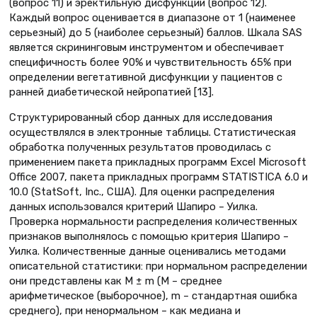
(вопрос 11) и эректильную дисфункции (вопрос 12).
Каждый вопрос оценивается в диапазоне от 1 (наименее
серьезный) до 5 (наиболее серьезный) баллов. Шкала SAS
является скрининговым инструментом и обеспечивает
специфичность более 90% и чувствительность 65% при
определении вегетативной дисфункции у пациентов с
ранней диабетической нейропатией [13].
Структурированный сбор данных для исследования
осуществлялся в электронные таблицы. Статистическая
обработка полученных результатов проводилась с
применением пакета прикладных программ Excel Microsoft
Office 2007, пакета прикладных программ STATISTICA 6.0 и
10.0 (StatSoft, Inc., США). Для оценки распределения
данных использовался критерий Шапиро – Уилка.
Проверка нормальности распределения количественных
признаков выполнялось с помощью критерия Шапиро –
Уилка. Количественные данные оценивались методами
описательной статистики: при нормальном распределении
они представлены как М ± m (М – среднее
арифметическое (выборочное), m – стандартная ошибка
среднего), при ненормальном – как медиана и