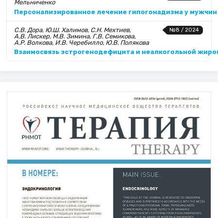
Мельниченко
Персонализированное лечение гипогонадизма у мужчин
С.В. Дора, Ю.Ш. Халимов, С.Н. Мехтиев,
№8 / 2024
А.В. Лискер, М.В. Зимина, Г.В. Семикова,
А.Р. Волкова, И.В. Черебилло, Ю.В. Полякова
Взаимосвязь эстрогенодефицита и неалкогольной жиро