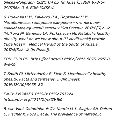
Silicea-Poligraph. 2021; 174 pp. (In Russ.)). ISBN: 978-5-
9907556-0-4. EDN: IQKSFW.
6. Волкова Н.И., Ганенко Л.А., Поркшеян М.И.
Метаболически здоровое ожирение – что мы о нем
знаем? Медицинский вестник Юга России. 2017;8(3):6–16.
(Volkova NI, Ganenko LA, Porksheyan MI. Metabolic healthy
obesity, what do we know about it? Meditsinskij vestnik
Yuga Rossii = Medical Herald of the South of Russia.
2017;8(3):6–16 (In Russ.)).
EDN: ZHRLCH. https://doi.org/10.21886/2219-8075-2017-8-
3-6-16
7. Smith GI, Mittendorfer B, Klein S. Metabolically healthy
obesity: Facts and fantasies. J Clin Invest.
2019;129(10):3978–89.
PMID: 31524630. PMCID: PMC6763224.
https://doi.org/10.1172/jci129186
8. van Vliet-Ostaptchouk JV, Nuotio M-L, Slagter SN, Doiron
D, Fischer K, Foco L et al. The prevalence of metabolic