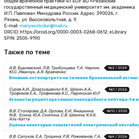
общей врачебной практики ФГБОУ ВО «Рязанский
государственный медицинский университет им. академика
И.П. Павлова» Минздрава России. Адрес: 390026, г.
Рязань, ул. Высоковольтная, д. 9.
E-mail:
mariyasolodun@mail.ru
ORCID: https://orcid.org/0000-0003-0268-0612. eLibrary
SPIN: 2505-9190
Также по теме
А.В. Будневский, Л.В. Трибунцева, Т.А. Черник,
№2 / 2024
Ю.С. Иванчук, А.Я. Кравченко
Влияние остеоартрита на течение бронхиальной астмы: 
Суров А.И., Дзодзуашвили К.К., Шохин А.А.,
№1 / 2026
Трофимов Е.А., Трофимова А.С., Паринская Ю.Р.
Агонисты рецептора глюкагоноподобного пептида-1 в 
В.В. Столярова, Д.А. Орлова, Е.И. Ямашкина,
№10 / 2025
М.В. Есина, Ю.А. Скопина, С.В. Шокина, К.Х.К.
Аль-Катта
Оценка некоторых показателей электрической нестаби
В.В. Салухов, Е.А. Трошина, Р.В. Роживанов, Г.А.
№4 / 2026