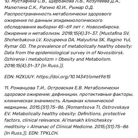
10. Мустафина C.В., Щербакова Л.В., Козупеева Д.А.,
Малютина С.К., Рагино Ю.И., Рымар О.Д.
Распространенность метаболически здорового
ожирения по данным эпидемиологического
обследования выборки 45–69 лет г. Новосибирска.
Ожирение и метаболизм. 2018;15(4):31–37. (Mustafina SV,
Shcherbakova LV, Kozupeeva DA, Malyutina SK, Ragino YuI,
Rymar OD. Тhe prevalence of metabolically healthy obesity:
Data from the epidemiological survey in of Novosibirsk.
Ozhirenie i metabolizm = Obesity and Metabolism.
2018;15(4):31–37 (In Russ.)).
EDN: MZKUUY. https://doi.org/10.14341/omet9615
11. Романцова Т.И., Островская Е.В. Метаболически
здоровое ожирение: дефиниции, протективные факторы,
клиническая значимость. Альманах клинической
медицины. 2015;(S1):75–86. (Romantsova TI, Ostrovskaya
EV. Metabolically healthy obesity: Definitions, protective
factors, clinical relevance. Al’manakh klinicheskoy
meditsiny = Almanac of Clinical Medicine. 2015;(S1):75–86
(In Russ.)). EDN: TPKLCH.