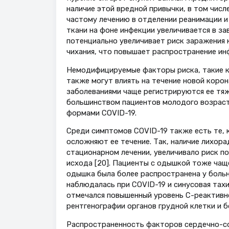
наличие этой вредной привычки, в том числ
частому лечению в отделении реанимации и 
ткани на фоне инфекции увеличивается в за
потенциально увеличивает риск заражения 
чихания, что повышает распространение ин
Немодифицируемые факторы риска, такие ка
также могут влиять на течение новой коро
заболеваниями чаще регистрируются ее тяже
большинством пациентов молодого возраст
формами COVID-19.
Среди симптомов COVID-19 также есть те,
осложняют ее течение. Так, наличие лихор
стационарном лечении, увеличивало риск по
исхода [20]. Пациенты с одышкой тоже чаще
одышка была более распространена у больн
наблюдалась при COVID-19 и синусовая тах
отмечался повышенный уровень С-реактивно
рентгенографии органов грудной клетки и б
Распространенность факторов сердечно-со