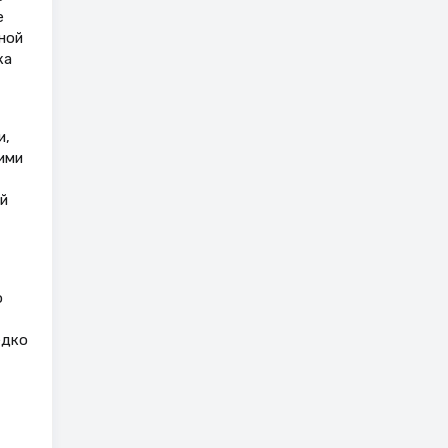
е
ной
ка
и,
ими
й
о
едко