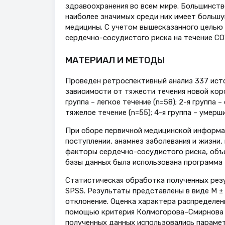
здравоохранения во всем мире. Большинств
наиболее значимых среди них имеет больш
медицины. С учетом вышесказанного целью 
сердечно-сосудистого риска на течение COV
МАТЕРИАЛ И МЕТОДЫ
Проведен ретроспективный анализ 337 истор
зависимости от тяжести течения новой коро
группа – легкое течение (n=58); 2-я группа 
тяжелое течение (n=55); 4-я группа – умерши
При сборе первичной медицинской информа
поступлении, анамнез заболевания и жизни
факторы сердечно-сосудистого риска, объ
базы данных была использована программа M
Статистическая обработка полученных резу
SPSS. Результаты представлены в виде M ± 
отклонение. Оценка характера распределен
помощью критерия Колмогорова–Смирнова с
полученных данных использовались параме