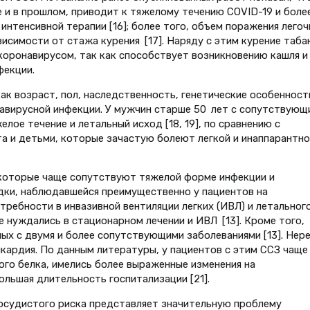
е и в прошлом, приводит к тяжелому течению COVID-19 и боле
интенсивной терапии [16]; более того, объем поражения легоч
висимости от стажа курения [17]. Наряду с этим курение таба
коронавирусом, так как способствует возникновению кашля и
фекции.
к возраст, пол, наследственность, генетические особенност
навирусной инфекции. У мужчин старше 50 лет с сопутствующ
лое течение и летальный исход [18, 19], по сравнению с
а и детьми, которые зачастую болеют легкой и инаппарантно
 которые чаще сопутствуют тяжелой форме инфекции и
адки, наблюдавшейся преимущественно у пациентов на
требности в инвазивной вентиляции легких (ИВЛ) и летальног
 нуждались в стационарном лечении и ИВЛ [13]. Кроме того,
ых с двумя и более сопутствующими заболеваниями [13]. Нер
икардия. По данным литературы, у пациентов с этим ССЗ чаще
го белка, имелись более выраженные изменения на
ольшая длительность госпитализации [21].
судистого риска представляет значительную проблему