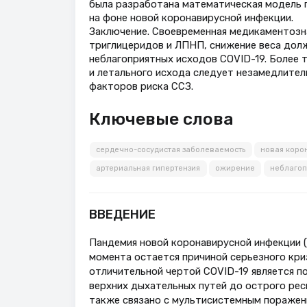
была разработана математическая модель п
на фоне новой коронавирусной инфекции.
Заключение. Своевременная медикаментозна
триглицеридов и ЛПНП, снижение веса дол
неблагоприятных исходов COVID-19. Более т
и летального исхода следует незамедлител
факторов риска ССЗ.
Ключевые слова
сердечно-сосудистая заболеваемость
новая коро
артериальная гипертензия
ожирение
неблагоп
ВВЕДЕНИЕ
Пандемия новой коронавирусной инфекции (
момента остается причиной серьезного кри
отличительной чертой COVID-19 является п
верхних дыхательных путей до острого рес
также связано с мультисистемным поражени