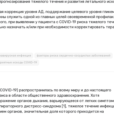
рогнозирования тяжелого течения и развития летального исх
я коррекция уровня АД, поддержание целевого уровня гликем
жны служить одной из главных целей своевременной профилак
ого, при выявлении у пациента с COVID-19 риска тяжелого теч
ьно назначать и/или при необходимости корректировать тер
навирусная инфекция
факторы риска сердечно-сосудистых заболеваний
риятные исходы COVID-19
COVID-19) распространилась по всему миру и до настоящего
зиса в области общественного здравоохранения. Хотя
оражение органов дыхания, варьирующееся от легких симптом
пираторного дистресс-синдрома [1], тяжелое течение инфекц
ем органов, значительная доля которого приходится на