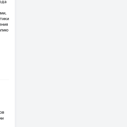
ода
ии,
тики
ения
апию
ов
ии