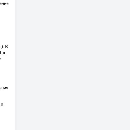
ение
). В
1-я
е
,
ания
 и