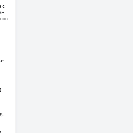
 с
ем
инов
о-
)
S-
о