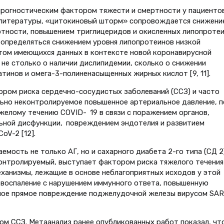
 прогностическим фактором тяжести и смертности у пациентов
ым литературы, «цитокиновый шторм» сопровождается снижени
отности, повышением триглицеридов и окисленных липопроте
т определяться снижением уровня липопротеинов низкой
четом имеющихся данных в контексте новой коронавирусной
 не столько о наличии дислипидемии, сколько о снижении
тинов и омега-3-полиненасыщенных жирных кислот [9, 11].
ором риска сердечно-сосудистых заболеваний (ССЗ) и часто
ельно неконтролируемое повышенное артериальное давление, п
елому течению COVID- 19 в связи с поражением органов,
ьной дисфункции, повреждением эндотелия и развитием
oV-2 [12].
емость не только АГ, но и сахарного диабета 2-го типа (СД 2
еконтролируемый, выступает фактором риска тяжелого течения
еханизмы, лежащие в основе неблагоприятных исходов у этой
 воспаление с нарушением иммунного ответа, повышенную
ное прямое повреждение поджелудочной железы вирусом SAR
м ССЗ. Метаанализ ранее опубликованных работ показал, чт