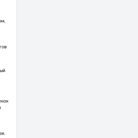
ом,
тов
ный
енок
в
зе.