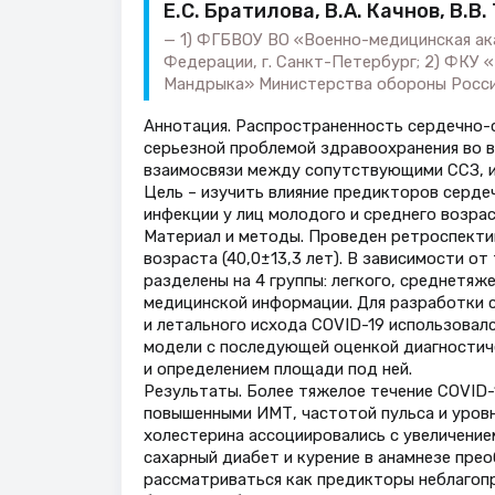
Е.С. Братилова, В.А. Качнов, В.В
1) ФГБВОУ ВО «Военно-медицинская ак
Федерации, г. Санкт-Петербург; 2) ФКУ «
Мандрыка» Министерства обороны Россий
Аннотация. Распространенность сердечно-с
серьезной проблемой здравоохранения во в
взаимосвязи между сопутствующими ССЗ, и
Цель – изучить влияние предикторов серде
инфекции у лиц молодого и среднего возрас
Материал и методы. Проведен ретроспектив
возраста (40,0±13,3 лет). В зависимости о
разделены на 4 группы: легкого, среднетяж
медицинской информации. Для разработки 
и летального исхода COVID-19 использовал
модели с последующей оценкой диагностич
и определением площади под ней.
Результаты. Более тяжелое течение COVID-1
повышенными ИМТ, частотой пульса и уровн
холестерина ассоциировались с увеличением
сахарный диабет и курение в анамнезе пре
рассматриваться как предикторы неблагопр