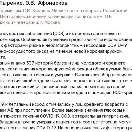
. Тыренко, О.В. Афонасков
адемия им. С.М. Кирова» Министерства обороны Российской
Центральный военный клинический госпиталь им. П.В.
ской Федерации, г. Москва
осудистых заболеваний (ССЗ) и их предикторов является
сем мире. Особенно актуальным представляется исследовани
х факторами риска и неблагоприятными исходами COVID-19.
чно-сосудистого риска на течение новой коронавирусной
та.
ный анализ 337 историй болезни лиц молодого и среднего
т тяжести течения коронавирусной инфекции обследуемые был
елого, тяжелого течения и умершие. Выполнялся сбор первично
статистической модели выявления вероятности тяжелого тече
ся логистический регрессионный анализ по многофакторной
еской ценности прогностической модели с помощью ROC-кри
9 и летальный исход отмечались у лиц среднего возраста с
ем АД при поступлении. Более высокие значения глюкозы и
 тяжести течения COVID-19. ССЗ, артериальная гипертензия,
обладали в группе умерших пациентов и соответственно могут
иятного течения COVID-19. На основе выявленных факторов р