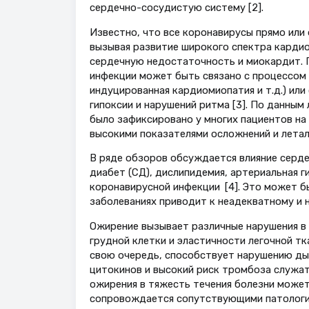
сердечно-сосудистую систему [2].
Известно, что все коронавирусы прямо ил
вызывая развитие широкого спектра карди
сердечную недостаточность и миокардит. 
инфекции может быть связано с процессом 
индуцированная кардиомиопатия и т.д.) ил
гипоксии и нарушений ритма [3]. По данны
было зафиксировано у многих пациентов на
высокими показателями осложнений и леталь
В ряде обзоров обсуждается влияние серде
диабет (CД), дислипидемия, артериальная ги
коронавирусной инфекции [4]. Это может бы
заболеваниях приводит к неадекватному и 
Ожирение вызывает различные нарушения в 
грудной клетки и эластичности легочной тка
свою очередь, способствует нарушению ды
цитокинов и высокий риск тромбоза служат 
ожирения в тяжесть течения болезни может
сопровождается сопутствующими патология