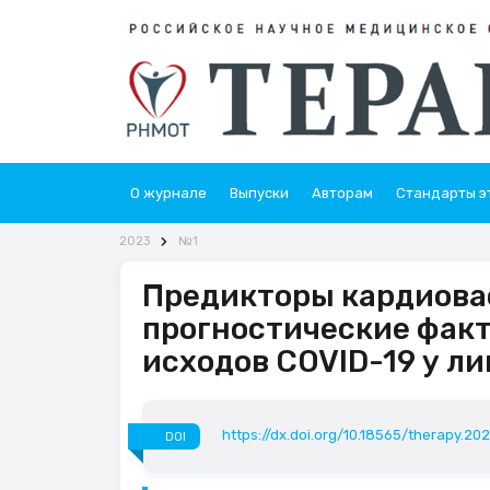
О журнале
Выпуски
Авторам
Стандарты э
2023
№1
Предикторы кардиовас
прогностические факт
исходов COVID-19 у ли
https://dx.doi.org/10.18565/therapy.202
DOI