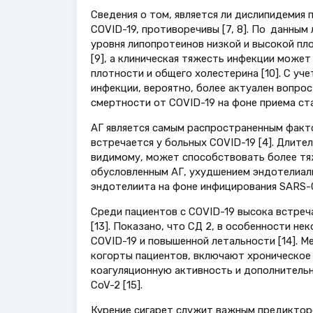
Сведения о том, является ли дислипидемия
COVID-19, противоречивы [7, 8]. По данн
уровня липопротеинов низкой и высокой пл
[9], а клиническая тяжесть инфекции може
плотности и общего холестерина [10]. С у
инфекции, вероятно, более актуален вопрос
смертности от COVID-19 на фоне приема ста
АГ является самым распространенным факт
встречается у больных COVID-19 [4]. Длит
видимому, может способствовать более тяж
обусловленным АГ, ухудшением эндотелиал
эндотелиита на фоне инфицирования SARS-C
Среди пациентов с COVID-19 высока встреча
[13]. Показано, что СД 2, в особенности н
COVID-19 и повышенной летальности [14]. М
когорты пациентов, включают хроническое
коагуляционную активность и дополнитель
CoV-2 [15].
Курение сигарет служит важным предикторо