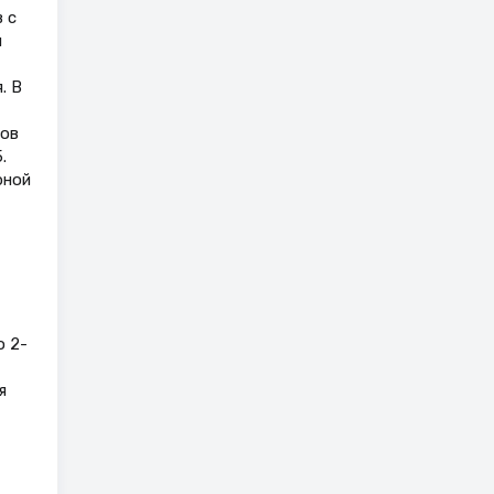
 с
я
. В
ков
.
рной
о 2-
я