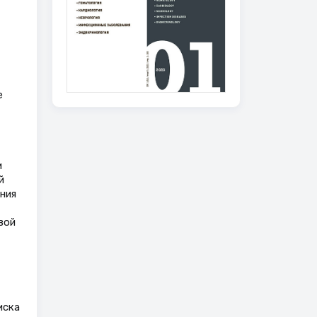
е
и
й
ния
вой
иска