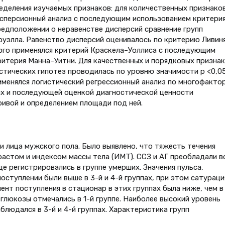
деления изучаемых признаков: для количественных признаков
сперсионный анализ с последующим использованием критери
едположении о неравенстве дисперсий сравнение групп
уэлла. Равенство дисперсий оценивалось по критерию Ливиня
ого применялся критерий Краскела–Уоллиса с последующим
итерия Манна–Уитни. Для качественных и порядковых призна
стических гипотез проводилась по уровню значимости р <0,05
менялся логистический регрессионный анализ по многофакто
х и последующей оценкой диагностической ценности
ивой и определением площади под ней.
и лица мужского пола. Было выявлено, что тяжесть течения
астом и индексом массы тела (ИМТ). ССЗ и АГ преобладали в
аще регистрировались в группе умерших. Значения пульса,
оступлении были выше в 3-й и 4-й группах, при этом сатураци
нт поступления в стационар в этих группах была ниже, чем в
 глюкозы отмечались в 1-й группе. Наиболее высокий уровень
блюдался в 3-й и 4-й группах. Характеристика групп