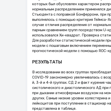
которых был обусловлен характером распре
нормальным распределением применялся ди
Стьюдента с поправкой Бонферрони, при пр
выполнялось с помощью критерия Геймса–Хо
случае отличия распределения от нормальн
парным сравнением групп посредством U-кр
использовался Хи-квадрат. Проверка стати
Для разработки статистической модели при
модели с пошаговым включением переменны
прогностической модели с помощью ROC-кр
РЕЗУЛЬТАТЫ
В исследовании во всех группах преобладал
COVID-19 закономерно увеличивалась с возр
й, 3-й и 4-й группах. СД 2 и факт курения ч
систолического и диастолического АД при п
при дыхании атмосферным воздухом на моме
других. Самые низкие уровни холестерина и
лейкоцитов при поступлении в стационар на
представлена в таблице.