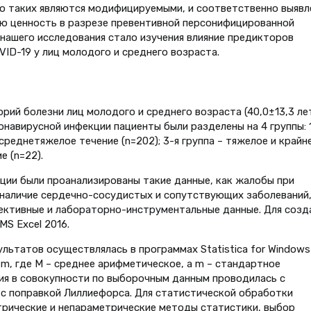
о таких являются модифицируемыми, и соответственно выявл
ую ценность в разрезе превентивной персонифицированной
нашего исследования стало изучения влияние предикторов
ID-19 у лиц молодого и среднего возраста.
ий болезни лиц молодого и среднего возраста (40,0±13,3 лет
навирусной инфекции пациенты были разделены на 4 группы: 
– среднетяжелое течение (n=202); 3-я группа – тяжелое и крайн
е (n=22).
ции были проанализированы такие данные, как жалобы при
, наличие сердечно-сосудистых и сопутствующих заболеваний
ективные и лабораторно-инструментальные данные. Для созд
S Excel 2016.
льтатов осуществлялась в программах Statistica for Windows
m, где M – среднее арифметическое, а m – стандартное
ия в совокупности по выборочным данным проводилась с
 поправкой Лиллиефорса. Для статистической обработки
трические и непараметрические методы статистики, выбор