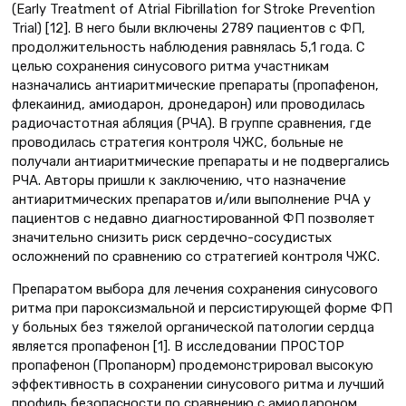
(Early Treatment of Atrial Fibrillation for Stroke Prevention
Trial) [12]. В него были включены 2789 пациентов с ФП,
продолжительность наблюдения равнялась 5,1 года. С
целью сохранения синусового ритма участникам
назначались антиаритмические препараты (пропафенон,
флекаинид, амиодарон, дронедарон) или проводилась
радиочастотная абляция (РЧА). В группе сравнения, где
проводилась стратегия контроля ЧЖС, больные не
получали антиаритмические препараты и не подвергались
РЧА. Авторы пришли к заключению, что назначение
антиаритмических препаратов и/или выполнение РЧА у
пациентов с недавно диагностированной ФП позволяет
значительно снизить риск сердечно-сосудистых
осложнений по сравнению со стратегией контроля ЧЖС.
Препаратом выбора для лечения сохранения синусового
ритма при пароксизмальной и персистирующей форме ФП
у больных без тяжелой органической патологии сердца
является пропафенон [1]. В исследовании ПРОСТОР
пропафенон (Пропанорм) продемонстрировал высокую
эффективность в сохранении синусового ритма и лучший
профиль безопасности по сравнению с амиодароном.