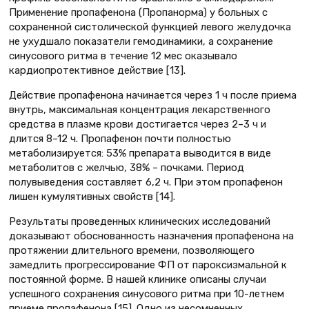
Применение пропафенона (Пропанорма) у больных с
сохраненной систолической функцией левого желудочка
не ухудшало показатели гемодинамики, а сохранение
синусового ритма в течение 12 мес оказывало
кардиопротективное действие [13].
Действие пропафенона начинается через 1 ч после приема
внутрь, максимальная концентрация лекарственного
средства в плазме крови достигается через 2–3 ч и
длится 8–12 ч. Пропафенон почти полностью
метаболизируется: 53% препарата выводится в виде
метаболитов с желчью, 38% – почками. Период
полувыведения составляет 6,2 ч. При этом пропафенон
лишен кумулятивных свойств [14].
Результаты проведенных клинических исследований
доказывают обоснованность назначения пропафенона на
протяжении длительного времени, позволяющего
замедлить прогрессирование ФП от пароксизмальной к
постоянной форме. В нашей клинике описаны случаи
успешного сохранения синусового ритма при 10-летнем
приеме пропафенона [15]. Одно из несомненных