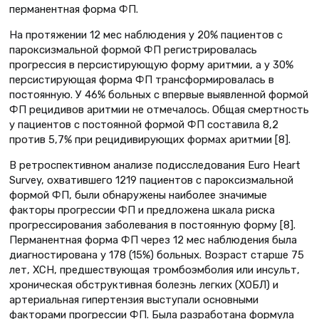
перманентная форма ФП.
На протяжении 12 мес наблюдения у 20% пациентов с
пароксизмальной формой ФП регистрировалась
прогрессия в персистирующую форму аритмии, а у 30%
персистирующая форма ФП трансформировалась в
постоянную. У 46% больных с впервые выявленной формой
ФП рецидивов аритмии не отмечалось. Общая смертность
у пациентов с постоянной формой ФП составила 8,2
против 5,7% при рецидивирующих формах аритмии [8].
В ретроспективном анализе подисследования Euro Heart
Survey, охватившего 1219 пациентов с пароксизмальной
формой ФП, были обнаружены наиболее значимые
факторы прогрессии ФП и предложена шкала риска
прогрессирования заболевания в постоянную форму [8].
Перманентная форма ФП через 12 мес наблюдения была
диагностирована у 178 (15%) больных. Возраст старше 75
лет, ХСН, предшествующая тромбоэмболия или инсульт,
хроническая обструктивная болезнь легких (ХОБЛ) и
артериальная гипертензия выступали основными
факторами прогрессии ФП. Была разработана формула