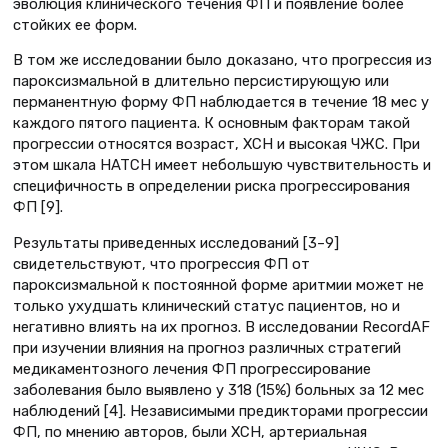
эволюция клинического течения ФП и появление более
стойких ее форм.
В том же исследовании было доказано, что прогрессия из
пароксизмальной в длительно персистирующую или
перманентную форму ФП наблюдается в течение 18 мес у
каждого пятого пациента. К основным факторам такой
прогрессии относятся возраст, ХСН и высокая ЧЖС. При
этом шкала HATCH имеет небольшую чувствительность и
специфичность в определении риска прогрессирования
ФП [9].
Результаты приведенных исследований [3–9]
свидетельствуют, что прогрессия ФП от
пароксизмальной к постоянной форме аритмии может не
только ухудшать клинический статус пациентов, но и
негативно влиять на их прогноз. В исследовании RecordAF
при изучении влияния на прогноз различных стратегий
медикаментозного лечения ФП прогрессирование
заболевания было выявлено у 318 (15%) больных за 12 мес
наблюдений [4]. Независимыми предикторами прогрессии
ФП, по мнению авторов, были ХСН, артериальная