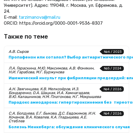
Университет). Адрес: 119048, г. Москва, ул. Ефремова, д.
24.
E-mail:
tarzimanova@mail.ru
ORCID: https://orcid.org/0000-0001-9536-8307
Также по теме
А.В. Сыров
№6 / 2023
Пропафенон или соталол? Выбор антиаритмического пре
Л.А. Гераскина, М.Ю. Максимова, А.В. Фонякин,
№5 / 2024
Н.И. Гарабова, М.Г. Буржунова
Ишемический инсульт при фибрилляции предсердий: вл
А.Н. Звягинцева, К.В. Мелкозёров, И.З.
№4 / 2026
Бондаренко, О.А. Шацкая, И.А. Хамнагадаев,
В.Ю. Калашников, Н.М. Платонова, Н.Г. Мокрышева
Парадокс амиодарона: гипертироксинемия без тиреоток
С.А. Болдуева, Е.Г. Быкова, Д.С. Евдокимов, И.Н.
№4 / 2026
Кочанов, В.А. Ковалев, К.А. Гладышева, А.Е.
Стеблев
Болезнь Менкеберга: обсуждение клинического случая