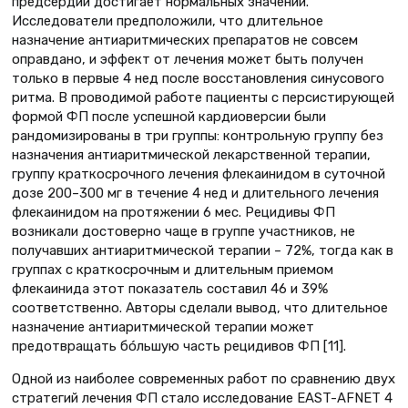
предсердий достигает нормальных значений.
Исследователи предположили, что длительное
назначение антиаритмических препаратов не совсем
оправдано, и эффект от лечения может быть получен
только в первые 4 нед после восстановления синусового
ритма. В проводимой работе пациенты с персистирующей
формой ФП после успешной кардиоверсии были
рандомизированы в три группы: контрольную группу без
назначения антиаритмической лекарственной терапии,
группу краткосрочного лечения флекаинидом в суточной
дозе 200–300 мг в течение 4 нед и длительного лечения
флекаинидом на протяжении 6 мес. Рецидивы ФП
возникали достоверно чаще в группе участников, не
получавших антиаритмической терапии – 72%, тогда как в
группах с краткосрочным и длительным приемом
флекаинида этот показатель составил 46 и 39%
соответственно. Авторы сделали вывод, что длительное
назначение антиаритмической терапии может
предотвращать бóльшую часть рецидивов ФП [11].
Одной из наиболее современных работ по сравнению двух
стратегий лечения ФП стало исследование EAST-AFNET 4