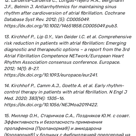
12. Lafuente-Lafuente C., Longas-Tejero M.A., Bergmann
J.F., Belmin J. Antiarrhythmics for maintaining sinus
rhythm after cardioversion of atrial fibrillation. Cochrane
Database Syst Rev. 2012; (5): CD005049.
https://dx.doi.org/10.1002/14651858.CD005049.pub3.
13. Kirchhof P., Lip G.Y., Van Geider I.C. et al. Comprehensive
risk reduction in patients with atrial fibrillation: Emerging
diagnostic and therapeutic options – a report from the 3rd
Atrial Fibrillation Competence NETwork/European Heart
Rhythm Association consensus conference. Europace.
2012; 14(1): 8–27.
https://dx.doi.org/10.1093/europace/eur241.
14. Kirchhof P., Camm A.J., Goette A. et al. Early rhythm-
control therapy in patients with atrial fibrillation. N Engl J
Med. 2020; 383(14): 1305–16.
https://dx.doi.org/10.1056/NEJMoa2019422.
15. Миллер О.Н., Старичков С.А., Поздняков Ю.М. с соавт.
Эффективность и безопасность применения
пропафенона (Пропанорма®) и амиодарона
(Кордарона®) у больных с фибрилляцией предсердий на