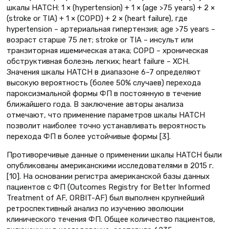
шкалы HATCH: 1 × (hypertension) + 1 × (age >75 years) + 2 ×
(stroke or TIA) + 1 × (COPD) + 2 × (heart failure), где
hypertension – артериальная гипертензия; age >75 years –
возраст старше 75 лет; stroke or TIA – инсульт или
транзиторная ишемическая атака; COPD – хроническая
обструктивная болезнь легких; heart failure – ХСН.
Значения шкалы HATCH в диапазоне 6–7 определяют
высокую вероятность (более 50% случаев) перехода
пароксизмальной формы ФП в постоянную в течение
ближайшего года. В заключение авторы анализа
отмечают, что применение параметров шкалы HATCH
позволит наиболее точно устанавливать вероятность
перехода ФП в более устойчивые формы [3].
Противоречивые данные о применении шкалы HATCH были
опубликованы американскими исследователями в 2015 г.
[10]. На основании регистра американской базы данных
пациентов с ФП (Outcomes Registry for Better Informed
Treatment of AF, ORBIT-AF) был выполнен крупнейший
ретроспективный анализ по изучению эволюции
клинического течения ФП. Общее количество пациентов,