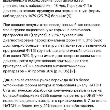
включенных в исследование, составило 6235,
длительность наблюдения – 18 мес. Переход ФП в
длительно персистирующую или перманентную формы
наблюдался у 1479 (23,7%) больных [9].
При анализе результатов исследования было показано,
что в группе пациентов, у которых не отмечалась
прогрессия ФП (I группа), в 77% случаев была
диагностирована пароксизмальная форма ФП. Это было
достоверно больше, чем в группе пациентов с выявленной
прогрессией ФП (II группа), где аналогичный показатель
был равен 70%. Группы имели достоверные различия по
длительности существования аритмии, частоте
приступов ФП и назначения антиаритмических
препаратов – 41 против 30% (р <0,05) [9].
Для анализа степени риска перехода ФП в более
устойчивые формы авторы использовали шкалу HATCH.
Статистическая обработка полученных результатов на
большой выборке из 6235 пациентов регистра ORBIT-AF
позволила сделать вывод, что при значениях 5–7 по шкале
HATCH не более чем у 20% пациентов наблюдались