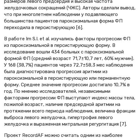
размеров левого предсердия и высокая частота
желудочковых сокращений (ЧЖС). Авторы сделали вывод,
что при многолетнем наблюдении у подавляющего
большинства пациентов пароксизмальная форма ФП
переходила в персистирующую [6].
В работе Im S.I. et al. изучались факторы прогрессии ФП
из пароксизмальной в персистирующую форму. В
исследование вошли 434 больных с пароксизмальной
формой ФП (средний возраст 71,7±10,7 лет, 60% мужчин).
У 168 (38,7%) пациентов через 72,7±58,3 мес наблюдения
была диагностирована прогрессия аритмии из
пароксизмальной в персистирующую или перманентную
форму. Среднее значение прогрессии достигало 10,7% в
год. По мнению исследователей, независимыми
факторами прогрессии ФП выступают индекс массы тела,
пожилой возраст, наличие предсердной аритмии на
протяжении всего периода наблюдения, величина фракции
выброса левого желудочка, гипертрофия левого
желудочка и выраженная митральная регургитация [7].
Проект RecordAF можно считать одним из наиболее