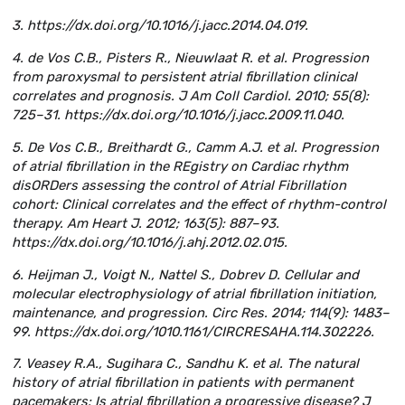
3. https://dx.doi.org/10.1016/j.jacc.2014.04.019.
4. de Vos C.B., Pisters R., Nieuwlaat R. et al. Progression
from paroxysmal to persistent atrial fibrillation clinical
correlates and prognosis. J Am Coll Cardiol. 2010; 55(8):
725–31. https://dx.doi.org/10.1016/j.jacc.2009.11.040.
5. De Vos C.B., Breithardt G., Camm A.J. et al. Progression
of atrial fibrillation in the REgistry on Cardiac rhythm
disORDers assessing the control of Atrial Fibrillation
cohort: Clinical correlates and the effect of rhythm-control
therapy. Am Heart J. 2012; 163(5): 887–93.
https://dx.doi.org/10.1016/j.ahj.2012.02.015.
6. Heijman J., Voigt N., Nattel S., Dobrev D. Cellular and
molecular electrophysiology of atrial fibrillation initiation,
maintenance, and progression. Circ Res. 2014; 114(9): 1483–
99. https://dx.doi.org/1010.1161/CIRCRESAHA.114.302226.
7. Veasey R.A., Sugihara C., Sandhu K. et al. The natural
history of atrial fibrillation in patients with permanent
pacemakers: Is atrial fibrillation a progressive disease? J