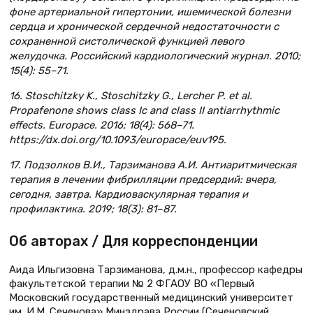
фоне артериальной гипертонии, ишемической болезни
сердца и хронической сердечной недостаточности с
сохраненной систолической функцией левого
желудочка. Российский кардиологический журнал. 2010;
15(4): 55–71.
16. Stoschitzky K., Stoschitzky G., Lercher P. et al.
Propafenone shows class Ic and class II antiarrhythmic
effects. Europace. 2016; 18(4): 568–71.
https://dx.doi.org/10.1093/europace/euv195.
17. Подзолков В.И., Тарзиманова А.И. Антиаритмическая
терапия в лечении фибрилляции предсердий: вчера,
сегодня, завтра. Кардиоваскулярная терапия и
профилактика. 2019; 18(3): 81–87.
Об авторах / Для корреспонденции
Аида Ильгизовна Тарзиманова, д.м.н., профессор кафедры
факультетской терапии № 2 ФГАОУ ВО «Первый
Московский государственный медицинский университет
им. И.М. Сеченова» Минздрава России (Сеченовский