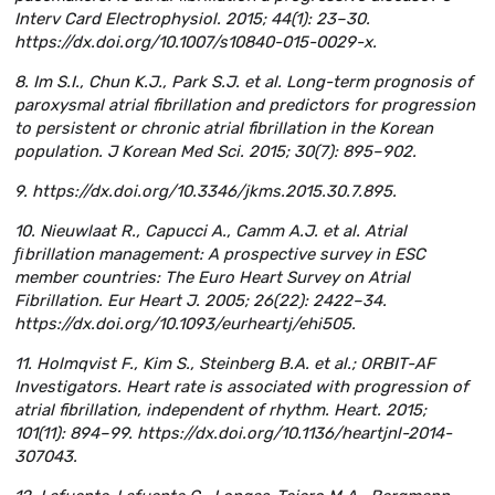
Interv Card Electrophysiol. 2015; 44(1): 23–30.
https://dx.doi.org/10.1007/s10840-015-0029-x.
8. Im S.I., Chun K.J., Park S.J. et al. Long-term prognosis of
paroxysmal atrial fibrillation and predictors for progression
to persistent or chronic atrial fibrillation in the Korean
population. J Korean Med Sci. 2015; 30(7): 895–902.
9. https://dx.doi.org/10.3346/jkms.2015.30.7.895.
10. Nieuwlaat R., Capucci A., Camm A.J. et al. Atrial
ﬁbrillation management: A prospective survey in ESC
member countries: The Euro Heart Survey on Atrial
Fibrillation. Eur Heart J. 2005; 26(22): 2422–34.
https://dx.doi.org/10.1093/eurheartj/ehi505.
11. Holmqvist F., Kim S., Steinberg B.A. et al.; ORBIT-AF
Investigators. Heart rate is associated with progression of
atrial fibrillation, independent of rhythm. Heart. 2015;
101(11): 894–99. https://dx.doi.org/10.1136/heartjnl-2014-
307043.