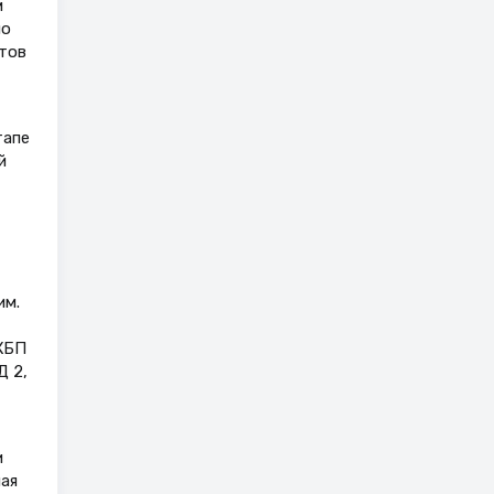
м
по
тов
тапе
й
им.
ХБП
Д 2,
и
ая