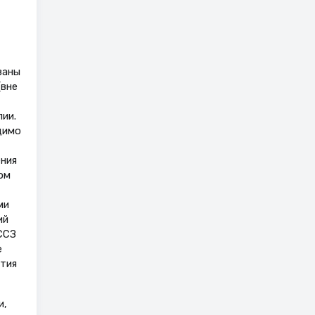
ваны
(вне
ии.
димо
ния
ом
ми
ий
ССЗ
е
ития
и,