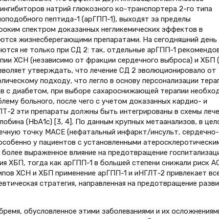
ингибиторов натрий глюкозного ко-транспортера 2-го типа
ноподобного пептида-1 (арГПП-1), выходят за пределы
ироким спектром доказанных негликемических эффектов в
вляются жизнесберегающими препаратами. На сегодняшний день
ются не только при СД 2: так, отдельные арГПП-1 рекомендо
апии ХСН (независимо от фракции сердечного выброса) и ХБП 
озволяет утверждать, что лечение СД 2 эволюционировало от
ическому подходу, что легло в основу персонализации терап
ов с диабетом, при выборе сахароснижающей терапии необхо
ему больного, после чего с учетом доказанных кардио- и
Т-2 эти препараты должны быть интегрированы в схемы лече
обина (НbА1с) [3, 4]. По данным крупных метаанализов, в цел
ечную точку MACE (нефатальный инфаркт/инсульт, сердечно-
 особенно у пациентов с установленными атеросклеротически
и более выраженное влияние на предотвращение госпитализац
ия ХБП, тогда как арГПП-1 в большей степени снижали риск А
ипов ХСН и ХБП применение арГПП-1 и иНГЛТ-2 привлекает вс
евтическая стратегия, направленная на предотвращение разв
бремя, обусловленное этими заболеваниями и их осложнениям