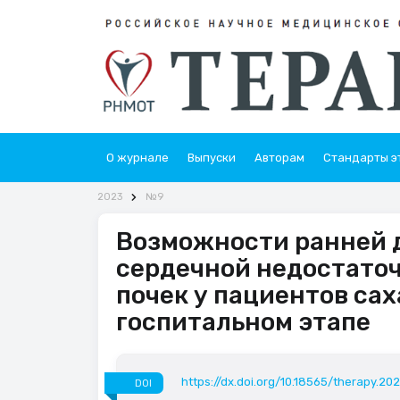
О журнале
Выпуски
Авторам
Стандарты э
2023
№9
Возможности ранней 
сердечной недостаточ
почек у пациентов сах
госпитальном этапе
https://dx.doi.org/10.18565/therapy.202
DOI