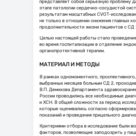
представляет собой серьезную проблему дл
этапе патологии сердечно-сосудистой систе
результатам масштабных CVOT-исследовани
не только в отношении снижения главных ко
продолжительности жизни пациентов с СД 
Целью настоящей работы стало проведение 
во время госпитализации в отделение эндок
органопротективной терапии.
МАТЕРИАЛ И МЕТОДЫ
В рамках одномоментного, проспективного,
выбранных месяцев больным СД 2, проходив
В.П. Демихова Департамента здравоохранен
России проводились все необходимые диагн
и ХСН. В общей сложности за период исслед
которые оценивались согласно сформирова
показаний и проведения прицельного диагн
Критериями отбора в исследование были воз
факторов, позволяющие заподозрить у пац