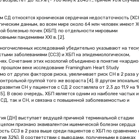
м СД относятся хроническая сердечная недостаточность (ХСН
гическим данным, во всем мире около 64 млн человек имеют Х
ой болезнью почек (ХБП); по отдельности мировыми
ными пандемиями ХХI в. [2].
многочисленных исследований убедительно указывают на тес
тыми заболеваниями (ССЗ) и ХБП на эпидемиологическом,
ях. Сочетание этих нозологий объединено в понятие «кардио
в прошлом веке исследование Framingham Heart Study
о от других факторов риска, увеличивает риск СН в 2 раза у
контрольной группой того же возраста [4]. В другом эпохальн
азвития СН у пациентов с СД 2 составляла от 2,3 до 11,9 на 
5]. В свою очередь, ХБП является одним из наиболее частых и
СД, так и СН, и связана с повышенной заболеваемостью и
тия (ДН) выступает ведущей причиной терминальной стадии
 целом признано эквивалентом ишемической болезни сердца
ость ССЗ в 2 раза выше среди пациентов с ХБП по сравнению 
тив 32%). В соответствии с выводами, полученными в рамках