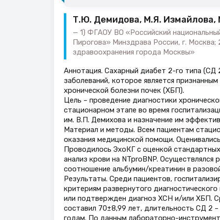
Т.Ю. Демидова, М.Я. Измайлова,
1) ФГАОУ ВО «Российский национальный
Пирогова» Минздрава России, г. Москва;
здравоохранения города Москвы»
Аннотация. Сахарный диабет 2-го типа (СД
заболеваний, которое является признанным
хронической болезни почек (ХБП).
Цель – проведение диагностики хроническо
стационарном этапе во время госпитализац
им. В.П. Демихова и назначение им эффекти
Материал и методы. Всем пациентам стацио
оказания медицинской помощи. Оценивались
Проводилось ЭхоКГ с оценкой стандартных
анализ крови на NTproBNP. Осуществлялся 
соотношение альбумин/креатинин в разовой
Результаты. Среди пациентов, госпитализи
критериям развернутого диагностического п
или подтвержден диагноз ХСН и/или ХБП. С
составил 70±8,99 лет, длительность СД 2 – 
годам. По данным лабораторно-инструментал