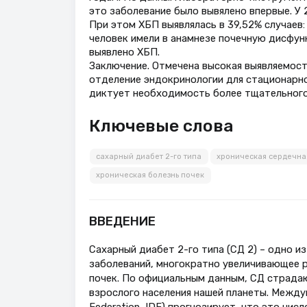
это заболевание было вывялено впервые. У
При этом ХБП выявлялась в 39,52% случаев:
человек имели в анамнезе почечную дисфун
выявлено ХБП.
Заключение. Отмечена высокая выявляемост
отделение эндокринологии для стационарно
диктует необходимость более тщательного
Ключевые слова
сахарный диабет 2-го типа
хроническая сердечна
хроническая болезнь почек
ВВЕДЕНИЕ
Сахарный диабет 2-го типа (СД 2) – одно 
заболеваний, многократно увеличивающее 
почек. По официальным данным, СД страдаю
взрослого населения нашей планеты. Междун
Federation, IDF) прогнозирует, что это числ