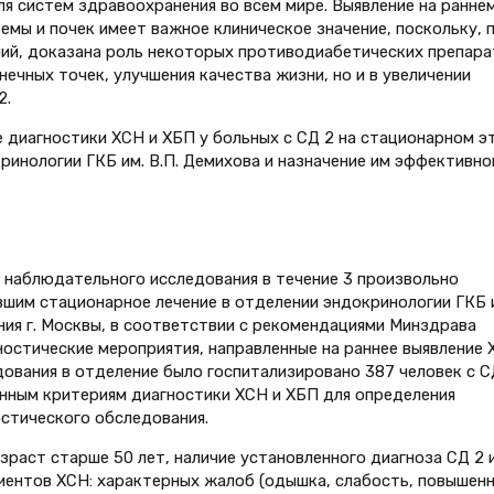
я систем здравоохранения во всем мире. Выявление на ранне
мы и почек имеет важное клиническое значение, поскольку, 
й, доказана роль некоторых противодиабетических препара
нечных точек, улучшения качества жизни, но и в увеличении
2.
диагностики ХСН и ХБП у больных с СД 2 на стационарном э
ринологии ГКБ им. В.П. Демихова и назначение им эффективно
 наблюдательного исследования в течение 3 произвольно
шим стационарное лечение в отделении эндокринологии ГКБ 
ия г. Москвы, в соответствии с рекомендациями Минздрава
остические мероприятия, направленные на раннее выявление 
ования в отделение было госпитализировано 387 человек с С
нным критериям диагностики ХСН и ХБП для определения
остического обследования.
раст старше 50 лет, наличие установленного диагноза СД 2 
иентов ХСН: характерных жалоб (одышка, слабость, повышенн