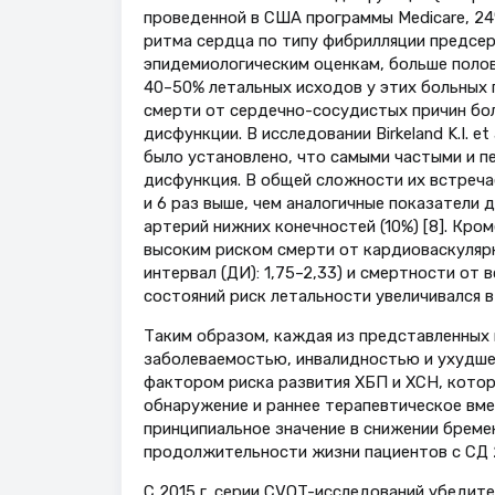
проведенной в США программы Medicare, 2
ритма сердца по типу фибрилляции предсерд
эпидемиологическим оценкам, больше полов
40–50% летальных исходов у этих больных 
смерти от сердечно-сосудистых причин бол
дисфункции. В исследовании Birkeland K.I. e
было установлено, что самыми частыми и п
дисфункция. В общей сложности их встречае
и 6 раз выше, чем аналогичные показатели д
артерий нижних конечностей (10%) [8]. Кром
высоким риском смерти от кардиоваскулярн
интервал (ДИ): 1,75–2,33) и смертности от в
состояний риск летальности увеличивался в
Таким образом, каждая из представленных 
заболеваемостью, инвалидностью и ухудше
фактором риска развития ХБП и ХСН, котор
обнаружение и раннее терапевтическое вме
принципиальное значение в снижении бреме
продолжительности жизни пациентов с СД 
С 2015 г. серии CVOT-исследований убедит