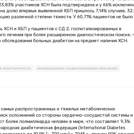
 23,83% участников ХСН была подтверждена и у 66% исключена
 на долю впервые выявленной ХБП пришлось 7,14% случаев, 32
кцию различной степени тяжести. У 60,71% пациентов не было
ь ХСН и ХБП у пациентов с СД 2, госпитализированных в
го лечения при более расширенном диагностическом поиске, 
 обследования больных диабетом на предмет наличия ХСН.
я недостаточность
инновационные сахароснижающие препараты
из самых распространенных и тяжелых метаболических
риск осложнений со стороны сердечно-сосудистой системы и
т более полмиллиарда человек в мире, что составляет 9,3%
ародная диабетическая федерация (International Diabetes
о возрастет до 10,9% (~ 700 млн) к 2045 г., причем 90% случае