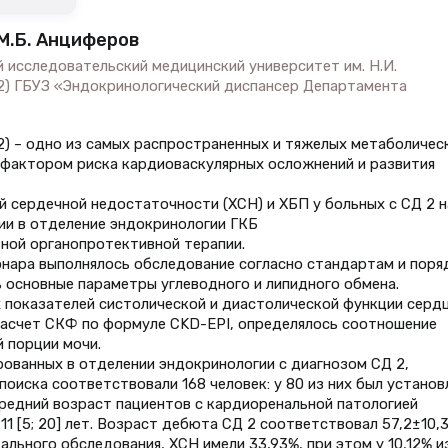
 М.Б. Анциферов
 исследовательский медицинский университет им. Н.И.
 2) ГБУЗ «Эндокринологический диспансер Департамента
 2) – одно из самых распространенных и тяжелых метаболичес
 фактором риска кардиоваскулярных осложнений и развития
й сердечной недостаточности (ХСН) и ХБП у больных с СД 2 н
ии в отделение эндокринологии ГКБ
вной органопротективной терапии.
нара выполнялось обследование согласно стандартам и поря
 основные параметры углеводного и липидного обмена.
 показателей систолической и диастолической функции сердц
расчет СКФ по формуле CKD-EPI, определялось соотношение
 порции мочи.
рованных в отделении эндокринологии с диагнозом СД 2,
оиска соответствовали 168 человек: у 80 из них был установ
редний возраст пациентов с кардиоренальной патологией
11 [5; 20] лет. Возраст дебюта СД 2 соответствовал 57,2±10,
ьного обследования, ХСН имели 33,93%, при этом у 10,12% и