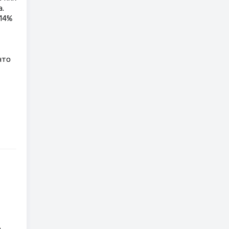
.
,14%
что
в