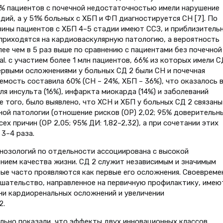
4% пациентов с почечной недостаточностью имели нарушение
ий, а у 51% больных с ХБП и ФП диагностируется СН [7]. По
ины пациентов с ХБП 4–5 стадии имеют ССЗ, и приблизитель
приходятся на кардиоваскулярную патологию, а вероятность
ее чем в 5 раз выше по сравнению с пациентами без почечной
t al. с участием более 1 млн пациентов, 66% из которых имели С
ервыми осложнениями у больных СД 2 были СН и почечная
мость составила 60% (СН – 24%, ХБП – 36%), что оказалось в
ля инсульта (16%), инфаркта миокарда (14%) и заболеваний
е того, было выявлено, что ХСН и ХБП у больных СД 2 связаны
ой патологии (отношение рисков (ОР) 2,02; 95% доверительн
сех причин (ОР 2,05; 95% ДИ: 1,82–2,32), а при сочетании этих
 3–4 раза.
нозологий по отдельности ассоциирована с высокой
нием качества жизни. СД 2 служит независимым и значимым
ые часто проявляются как первые его осложнения. Своевреме
шательство, направленное на первичную профилактику, имею
ни кардиоренальных осложнений и увеличении
2.
ельно показали, что эффекты двух инновационных классов