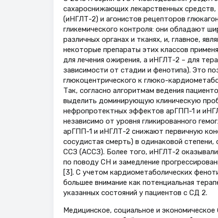
сахароснижающих лекарственных средств, 
(иНГЛТ-2) и агонистов рецепторов глюкаго
гликемического контроля: они обладают ш
различных органах и тканях, и, главное, я
некоторые препараты этих классов применя
для лечения ожирения, а иНГЛТ-2 – для тер
зависимости от стадии и фенотипа). Это п
глюкоцентрического к глюко-кардиометабол
Так, согласно алгоритмам ведения пациент
выделить доминирующую клиническую пробл
нефропротектных эффектов арГПП-1 и иНГЛ
независимо от уровня гликированного гемогл
арГПП-1 и иНГЛТ-2 снижают первичную кон
сосудистая смерть) в одинаковой степени,
ССЗ (АССЗ). Более того, иНГЛТ-2 оказывал
по поводу СН и замедление прогрессирован
[3]. С учетом кардиометаболических фенот
большее внимание как потенциальная терап
указанных состояний у пациентов с СД 2.
Медицинское, социальное и экономическое 