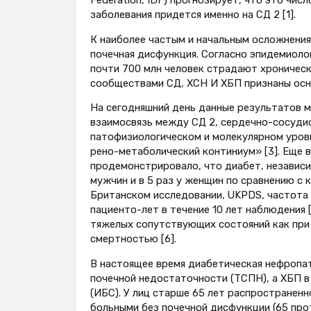
заболевания придется именно на СД 2 [1].
К наиболее частым и начальным осложнения
почечная дисфункция. Согласно эпидемиоло
почти 700 млн человек страдают хроническ
сообществами СД, ХСН И ХБП признаны основ
На сегодняшний день данные результатов 
взаимосвязь между СД 2, сердечно-сосудис
патофизиологическом и молекулярном уровн
рено-метаболический континиум» [3]. Еще 
продемонстрировало, что диабет, независим
мужчин и в 5 раз у женщин по сравнению с 
Британском исследовании, UKPDS, частота р
пациенто-лет в течение 10 лет наблюдения [
тяжелых сопутствующих состояний как при 
смертностью [6].
В настоящее время диабетическая нефропа
почечной недостаточности (ТСПН), а ХБП в
(ИБС). У лиц старше 65 лет распространенн
больными без почечной дисфункции (65 про