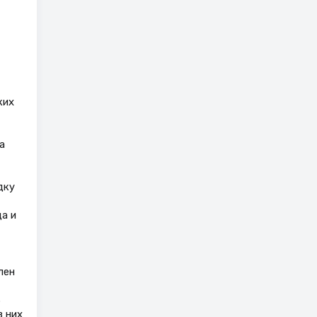
ких
а
дку
а и
лен
3
з них