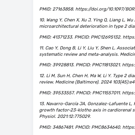
PMID: 27163858. https://doi.org/10.1097/B
10. Wang Y, Chen X, Xu J, Ying Q, Liang L, Wu
microarchitectural deterioration in type 2 dia
PMID: 41371233. PMCID: PMC12695132. https:/
11. Cao Y, Dong B, Li Y, Liu Y, Shen L. Associ
systematic review and meta-analysis. Medicin
PMID: 39928813. PMCID: PMC11813021. https
12. Li M, Sun H, Chen H, Ma W, Li Y. Type 2 d
review. Medicine (Baltimore). 2024 103(45):e
PMID: 39533557. PMCID: PMC11557011. https
13. Navarro-García JA, Gonzalez-Lafuente L,
growth factor-23-klotho axis in cardiorenal 
Physiol. 2021:12:775029.
PMID: 34867481. PMCID: PMC8634640. https:/