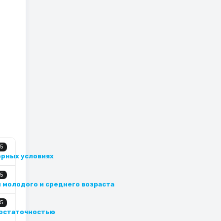
5
орных условиях
5
 молодого и среднего возраста
5
достаточностью