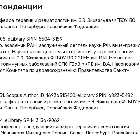
спонденции
кафедра терапии и ревматологии им. Э.Э. Эйхвальда ФГБОУ ВО
и, Санкт-Петербург, Российская Федерация.
5. eLibrary SPIN: 5504-3159
ор, академик РАН, заслуженный деятель науки РФ, вице-прези
ектор Научно-исследовательского института ревматологии,
ии им. Э.Э. Эйхвальда ФГБОУ ВО СЗГМУ им. И.И. Мечникова
тоиммунных заболеваний СПб ГБУЗ «КРБ им. В.А. Насоновой»
лог Комитета по здравоохранению Правительства Санкт-
1. Scopus Author ID: 16936315400. eLibrary SPIN: 6823-5482
ор кафедра терапии и ревматологии им. Э.Э. Эйхвальда ФГБОУ 
и, Санкт-Петербург, Российская Федерация.
4. eLibrary SPIN: 3136-9062
, профессор, заведующий кафедры терапии и ревматологии
. Мечникова Минздрава России, Санкт-Петербург, Российская