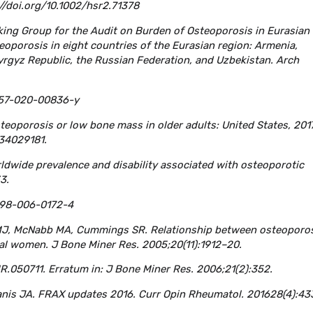
/doi.org/10.1002/hsr2.71378
rking Group for the Audit on Burden of Osteoporosis in Eurasian
eoporosis in eight countries of the Eurasian region: Armenia,
yrgyz Republic, the Russian Federation, and Uzbekistan. Arch
1657-020-00836-y
eoporosis or low bone mass in older adults: United States, 201
 34029181.
rldwide prevalence and disability associated with osteoporotic
3.
0198-006-0172-4
r MJ, McNabb MA, Cummings SR. Relationship between osteoporo
l women. J Bone Miner Res. 2005;20(11):1912–20.
.050711. Erratum in: J Bone Miner Res. 2006;21(2):352.
anis JA. FRAX updates 2016. Curr Opin Rheumatol. 201628(4):43