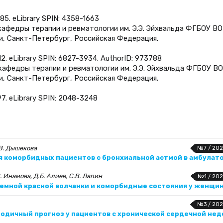
5. eLibrary SPIN: 4358-1663
 кафедры терапии и ревматологии им. Э.Э. Эйхвальда ФГБОУ ВО
и, Санкт-Петербург, Российская Федерация.
2. eLibrary SPIN: 6827-3934. AuthorID: 973788
т кафедры терапии и ревматологии им. Э.Э. Эйхвальда ФГБОУ ВО
и, Санкт-Петербург, Российская Федерация.
7. eLibrary SPIN: 2048-3248
.В. Дышекова
№7 / 202
 коморбидных пациентов с бронхиальной астмой в амбулат
. Инамова, Д.Б. Алиев, С.В. Лапин
№1 / 202
емной красной волчанки и коморбидные состояния у женщин
№3 / 202
годичный прогноз у пациентов с хронической сердечной не