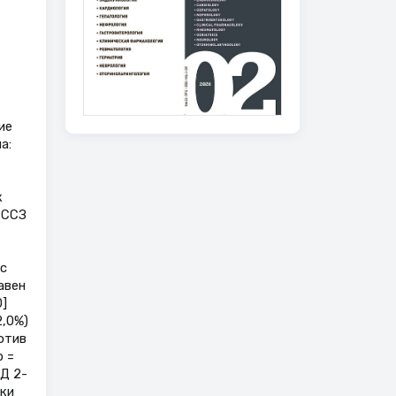
ие
а:
к
 ССЗ
 с
авен
0]
2,0%)
отив
p =
СД 2-
ски