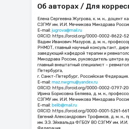
Об авторах / Для корре
Елена Сергеевна Жугрова, к. м. н., доцент 
СЗГМУ им. И.И. Мечникова Минздрава Росси
E-mail:
jugrova@mail.ru
ORCID: https://orcid.org/0000-0002-8622-520
Вадим Иванович Мазуров, д. м. н., професс
РНМОТ, главный научный консультант, дир
заведующий кафедрой терапии и ревматолог
Минздрава России, руководитель центра ау
главный внештатный специалист – ревмато
Петербурга,
г. Санкт-Петербург, Российская Федерация.
E-mail:
maz.nwgmu@yandex.ru
ORCID: https://orcid.org/0000-0002-0797-205
Ирина Борисовна Беляева, д. м. н., професс
СЗГМУ им. И.И. Мечникова Минздрава Росси
E-mail:
belib@mail.ru
ORCID: https://orcid.org/0000-0001-5261-661
Евгений Александрович Трофимов, д. м. н.
им. Э.Э. Эйхвальда ФГБОУ ВО СЗГМУ им. И.И
Федерация.