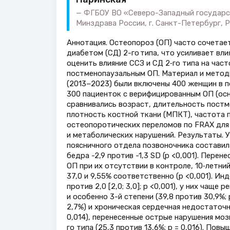
ФГБОУ ВО «Северо-Западный государст
Минздрава России, г. Санкт-Петербург, 
Аннотация. Остеопороз (ОП) часто сочетае
диабетом (СД) 2-го типа, что усиливает вли
оценить влияние ССЗ и СД 2‑го типа на час
постменопаузальным ОП. Материал и методы
(2013−2023) были включены 400 женщин в п
300 пациенток с верифицированным ОП (осно
сравнивались возраст, длительность пост
плотность костной ткани (МПКТ), частота 
остеопоротических переломов по FRAX для 
и метаболических нарушений. Результаты.
поясничного отдела позвоночника составила
бедра -2,9 против -1,3 SD (p <0,001). Пере
ОП при их отсутствии в контроле, 10‑летн
37,0 и 9,55% соответственно (p <0,001). Инд
против 2,0 [2,0; 3,0]; p <0,001), у них чащ
и особенно 3-й степени (39,8 против 30,9%;
2,7%) и хроническая сердечная недостаточн
0,014), перенесенные острые нарушения мозг
го типа (25,3 против 13,6%; p = 0,016). По