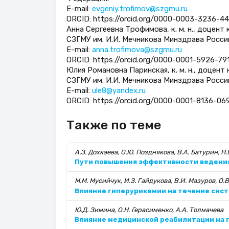
E-mail:
evgeniy.trofimov@szgmu.ru
ORCID: https://orcid.org/0000-0003-3236-448
Анна Сергеевна Трофимова, к. м. н., доцент
СЗГМУ им. И.И. Мечникова Минздрава Росси
E-mail:
anna.trofimova@szgmu.ru
ORCID: https://orcid.org/0000-0001-5926-791
Юлия Романовна Паринская, к. м. н., доцен
СЗГМУ им. И.И. Мечникова Минздрава Росси
E-mail:
ule8@yandex.ru
ORCID: https://orcid.org/0000-0001-8136-069
Также по теме
А.З. Дохкаева, О.Ю. Позднякова, В.А. Батурин, Н
Пути повышения эффективности ведения
М.М. Мусийчук, И.З. Гайдукова, В.И. Мазуров, О.В
Влияние гиперурикемии на течение сист
Ю.Д. Зимина, О.Н. Герасименко, А.А. Толмачева
Влияние медицинской реабилитации на 