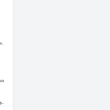
7–
sis
3–