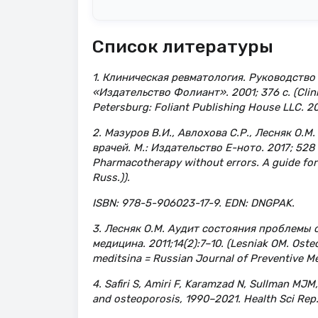
Список литературы
1. Клиническая ревматология. Руководство 
«Издательство Фолиант». 2001; 376 с. (Clinic
Petersburg: Foliant Publishing House LLC. 20
2. Мазуров В.И., Авлохова С.Р., Лесняк О.
врачей. М.: Издательство Е-ното. 2017; 528 
Pharmacotherapy without errors. A guide for
Russ.)).
ISBN: 978-5-906023-17-9. EDN: DNGPAK.
3. Лесняк О.М. Аудит состояния проблемы
медицина. 2011;14(2):7–10. (Lesniak OM. Osteo
meditsina = Russian Journal of Preventive Med
4. Safiri S, Amiri F, Karamzad N, Sullman MJM
and osteoporosis, 1990–2021. Health Sci Rep.