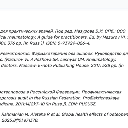
для практических врачей. Под ред. Мазурова В.И. СПб.: ООО
al rheumatology. A guide for practitioners. Ed. by Mazurov VI. 
01; 376 pp. (In Russ.)). ISBN: 5-93929-026-4.
М. Ревматология. Фармакотерапия без ошибок. Руководство дл
с. (Mazurov VI, Avlokhova SR, Lesnyak OM. Rheumatology.
 doctors. Moscow: E-noto Publishing House. 2017; 528 pp. (In
 остеопороза в Российской Федерации. Профилактическая
porosis audit in the Russian Federation. Profilakticheskaya
icine. 2011;14(2):7–10 (In Russ.)). EDN: PUGUSZ.
, Rahmanian M, Aletaha R et al. Global health effects of osteopen
 2025;8(10):e71378.