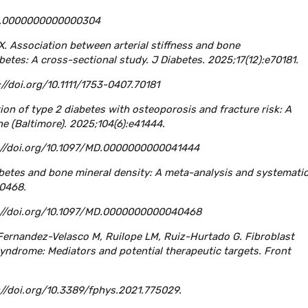
OR.0000000000000304
 X. Association between arterial stiffness and bone
betes: A cross-sectional study. J Diabetes. 2025;17(12):e70181.
/doi.org/10.1111/1753-0407.70181
ation of type 2 diabetes with osteoporosis and fracture risk: A
e (Baltimore). 2025;104(6):e41444.
://doi.org/10.1097/MD.0000000000041444
iabetes and bone mineral density: A meta-analysis and systemati
40468.
://doi.org/10.1097/MD.0000000000040468
 Fernandez-Velasco M, Ruilope LM, Ruiz-Hurtado G. Fibroblast
syndrome: Mediators and potential therapeutic targets. Front
/doi.org/10.3389/fphys.2021.775029.