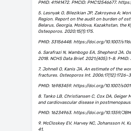
PMID: 41141472. PMCID: PMC12546677. https:/
5. Lesnyak O, Bilezikian JP, Zakroyeva A; Wo
Region. Report on the audit on burden of ost
Belarus, Georgia, Moldova, Kazakhstan, the K
Osteoporos. 2020;15(1):175.
PMID: 33156448. https://doi.org/10.1007/s1
6. Sarafrazi N, Wambogo EA, Shepherd JA. Ost
2018. NCHS Data Brief. 2021;(405):1–8. PMID:
7. Johnell O, Kanis JA. An estimate of the wo
fractures. Osteoporos Int. 2006;17(12):1726–3
PMID: 16983459. https://doi.org/10.1007/s0
8. Tanko LB, Christiansen C, Cox DA, Geige
and cardiovascular disease in postmenopausa
PMID: 16234963. https://doi.org/10.1359/JBMR
9. McCloskey EV, Harvey NC, Johansson H, K
41.