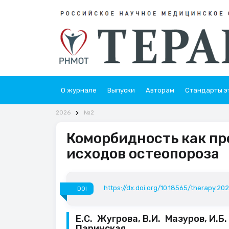
О журнале
Выпуски
Авторам
Стандарты э
2026
№2
Коморбидность как п
исходов остеопороза
https://dx.doi.org/10.18565/therapy.20
DOI
Е.С. Жугрова, В.И. Мазуров, И.Б
Паринская