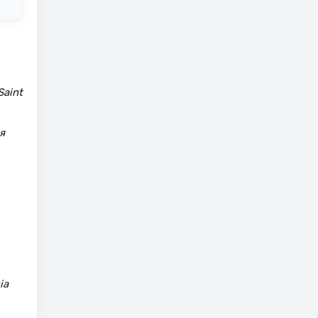
Saint
я
ia