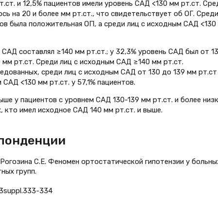
т.ст. и 12,5% пациентов имели уровень САД <130 мм рт.ст. Сре
ось на 20 и более мм рт.ст., что свидетельствует об ОГ. Среди
тов была положительная ОП, а среди лиц с исходным САД <130
 САД составлял ≥140 мм рт.ст.; у 32,3% уровень САД был от 1
0 мм рт.ст. Среди лиц с исходным САД ≥140 мм рт.ст.
дованных, среди лиц с исходным САД от 130 до 139 мм рт.ст
САД <130 мм рт.ст. у 57,1% пациентов.
ше у пациентов с уровнем САД 130-139 мм рт.ст. и более низ
ех, кто имел исходное САД 140 мм рт.ст. и выше.
спонденции
, Рогозина С.Е. Феномен ортостатической гипотензии у больны
ных групп.
3.3suppl.333-334