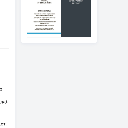
0
т
да).
ст.,