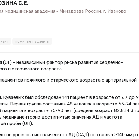
ОЗИНА С.Е.
я медицинская академия» Минздрава России, г. Иваново
ензия
пожилые пациенты
 (ОГ) - независимый фактор риска развития сердечно-
го и старческого возраста.
 пациентов пожилого и старческого возраста с артериальной
. Куваевых был обследован 141 пациент в возрасте от 67 до 9
ппы. Первая группа составила 48 человек в возрасте 65-74 ле
93 пациента в возрасте 75-90 лет (средний возраст 82,8±4,3 го
ь медикаментозно достигнутые значения АД и частота
ой пробы (ОП).
ентов уровень систолического АД (САД) составлял ≥140 мм рт.