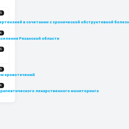
5
ертензией в сочетании с хронической обструктивной болез
4
аселения Рязанской области
5
5
ом кровотечений
4
ерапевтического лекарственного мониторинга