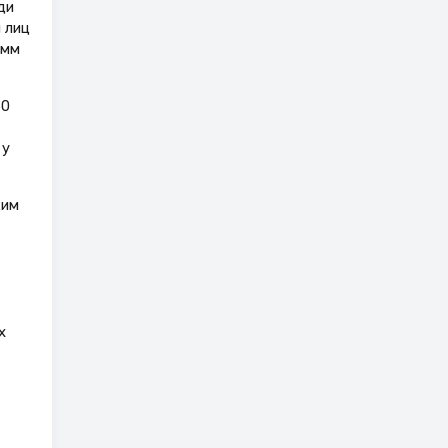
ди
 лиц
 мм
30
 у
ким
х