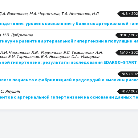
Д.А. Васильева, М.А. Чернятина, Т.А. Николенко, Н.Л.
№8 / 202
ндотелия, уровень воспаления у больных артериальной гип
а, Н.В. Добрынина
№10 / 202
нтинууме развития артериальной гипертензии в популяции н
А.И. Чесникова, Л.В. Родионова, Е.С. Тимощенко, А.Н.
№10 / 202
кеев, Е.И. Тарловская, В.А. Невзорова, С.А. Макарова
льной гипертензии: результаты исследования EDARGO-START
№6 / 202
илого пациента с фибрилляцией предсердий и высоким риск
.С. Якушин
№9 / 202
ентов с артериальной гипертензией на основании данных т