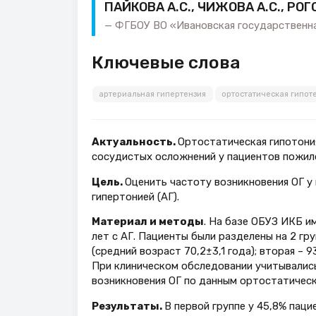
ПАЙКОВА А.С., ЧИЖОВА А.С., РОГ
ФГБОУ ВО «Ивановская государственна
Ключевые слова
артериальная гипертензия
ортостатическая гипот
Актуальность.
Ортостатическая гипотония
сосудистых осложнений у пациентов пожило
Цель.
Оценить частоту возникновения ОГ у
гипертонией (АГ).
Материал и методы
. На базе ОБУЗ ИКБ им
лет с АГ. Пациенты были разделены на 2 гру
(средний возраст 70,2±3,1 года); вторая – 
При клиническом обследовании учитывалис
возникновения ОГ по данным ортостатическ
Результаты.
В первой группе у 45,8% паци