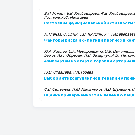
В.П. Михин, Е.В. Хлебодарова, Ф.Е. Хлебодаров, 
Костина, Л.С. Мальцева
Состояние функциональной активности э
А. Гленза, С. Элми, С.С. Якушин, К.Г. Переверзев
Факторы риска и 6-летний прогноз в ко
Ю.А. Карпов, О.А. Мубаракшина, О.В. Цыганкова, 
Быков, А.Г. Обре­зан, Н.В. Захарчук, А.В. Патри­
Азилсартан на старте терапии артериа
Ю.В. Ставцева, Л.А. Горева
Выбор антикоагулянтной терапии у пож
С.В. Селезнев, П.Ю. Мыльников, А.В. Щулькин, С
Оценка приверженности к лечению паци