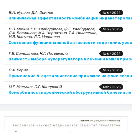
В.И. Купаев, Д.А. Осипов
№6 / 2024
Клиническая эффективность комбинации индакатерола и
В.П. Михин, Е.В. Хлебодарова, Ф.Е. Хлебодаров,
№8 / 2025
Д.А. Васильева, М.А. Чернятина, Т.А. Николенко,
Н.Л. Костина, Л.С. Мальцева
Состояние функциональной активности эндотелия, уров
Г.Б. Селиванова, Н.Г. Потешкина
№6 / 2024
Важность выбора мукорегулятора в лечении кашля при 
С.А. Бернс
№8 / 2025
Применение N-ацетилцистеина при кашле на фоне сезо
М.Г. Мельник, С.Г. Канорский
№2 / 2025
Коморбидность хронической обструктивной болезни ле