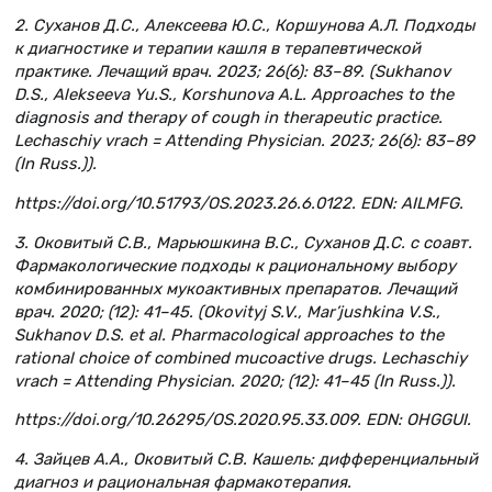
2. Суханов Д.С., Алексеева Ю.С., Коршунова А.Л. Подходы
к диагностике и терапии кашля в терапевтической
практике. Лечащий врач. 2023; 26(6): 83–89. (Sukhanov
D.S., Alekseeva Yu.S., Korshunova A.L. Approaches to the
diagnosis and therapy of cough in therapeutic practice.
Lechaschiy vrach = Attending Physician. 2023; 26(6): 83–89
(In Russ.)).
https://doi.org/10.51793/OS.2023.26.6.0122. EDN: AILMFG.
3. Оковитый С.В., Марьюшкина В.С., Суханов Д.С. с соавт.
Фармакологические подходы к рациональному выбору
комбинированных мукоактивных препаратов. Лечащий
врач. 2020; (12): 41–45. (Okovityj S.V., Mar’jushkina V.S.,
Sukhanov D.S. et al. Pharmacological approaches to the
rational choice of combined mucoactive drugs. Lechaschiy
vrach = Attending Physician. 2020; (12): 41–45 (In Russ.)).
https://doi.org/10.26295/OS.2020.95.33.009. EDN: OHGGUI.
4. Зайцев А.А., Оковитый С.В. Кашель: дифференциальный
диагноз и рациональная фармакотерапия.