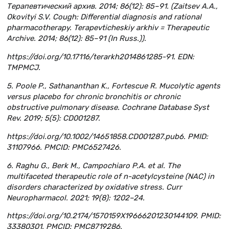
Терапевтический архив. 2014; 86(12): 85–91. (Zaitsev A.A.,
Okovityi S.V. Cough: Differential diagnosis and rational
pharmacotherapy. Terapevticheskiy arkhiv = Therapeutic
Archive. 2014; 86(12): 85–91 (In Russ.)).
https://doi.org/10.17116/terarkh2014861285-91. EDN:
TMPMCJ.
5. Poole P., Sathananthan K., Fortescue R. Mucolytic agents
versus placebo for chronic bronchitis or chronic
obstructive pulmonary disease. Cochrane Database Syst
Rev. 2019; 5(5): CD001287.
https://doi.org/10.1002/14651858.CD001287.pub6. PMID:
31107966. PMCID: PMC6527426.
6. Raghu G., Berk M., Campochiaro P.A. et al. The
multifaceted therapeutic role of n-acetylcysteine (NAC) in
disorders characterized by oxidative stress. Curr
Neuropharmacol. 2021; 19(8): 1202–24.
https://doi.org/10.2174/1570159X19666201230144109. PMID:
33380301. PMCID: PMC8719286.