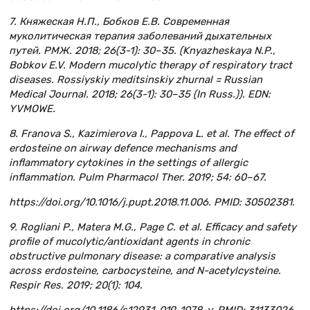
7. Княжеская Н.П., Бобков Е.В. Современная
муколитическая терапия заболеваний дыхательных
путей. РМЖ. 2018; 26(3-1): 30–35. (Knyazheskaya N.P.,
Bobkov E.V. Modern mucolytic therapy of respiratory tract
diseases. Rossiyskiy meditsinskiy zhurnal = Russian
Medical Journal. 2018; 26(3-1): 30–35 (In Russ.)). EDN:
YVMOWE.
8. Franova S., Kazimierova I., Pappova L. et al. The effect of
erdosteine on airway defence mechanisms and
inflammatory cytokines in the settings of allergic
inflammation. Pulm Pharmacol Ther. 2019; 54: 60–67.
https://doi.org/10.1016/j.pupt.2018.11.006. PMID: 30502381.
9. Rogliani P., Matera M.G., Page C. et al. Efficacy and safety
profile of mucolytic/antioxidant agents in chronic
obstructive pulmonary disease: a comparative analysis
across erdosteine, carbocysteine, and N-acetylcysteine.
Respir Res. 2019; 20(1): 104.
https://doi.org/10.1186/s12931-019-1078-y. PMID: 31133026.