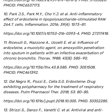
PMCID: PMC6537173.
10. Park J.S., Park M.Y., Cho Y.J. et al. Anti-inflammatory
effect of erdosteine in lipopolysaccharide-stimulated RAW
264.7. cells. Inflammation. 2016; 39(4): 1573–81.
https://doi.org/10.1007/s10753-016-0393-4. PMID: 27317418.
11. Ricevuti G., Mazzone A., Uccelli E. et al. Influence of
erdosteine, a mucolytic agent, on amoxycillin penetration
into sputum in patients with an infective exacerbation of
chronic bronchitis. Thorax. 1988: 43(8): 585–90.
https://doi.org/10.1136/thx.43.8.585. PMID: 3051508.
PMCID: PMC461392.
12. Dal Negro R., Pozzi E., Cella S.G. Erdosteine: Drug
exhibiting polypharmacy for the treatment of respiratory
diseases. Pulm Pharmacol Ther. 2018; 53: 80–85.
https://doi.org/10.1016/j.pupt.2018.10.005. PMID: 30352285.
13. Strizzi S., Danzo F., Vanetti C. et al. Antiviral and anti-