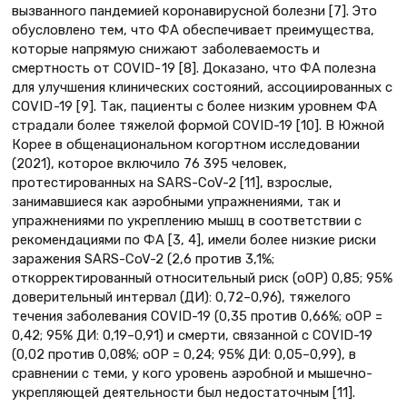
вызванного пандемией коронавирусной болезни [7]. Это
обусловлено тем, что ФА обеспечивает преимущества,
которые напрямую снижают заболеваемость и
смертность от COVID- 19 [8]. Доказано, что ФА полезна
для улучшения клинических состояний, ассоциированных с
COVID -19 [9]. Так, пациенты с более низким уровнем ФА
страдали более тяжелой формой COVID-19 [10]. В Южной
Корее в общенацио­нальном когортном исследовании
(2021), которое включило 76 395 человек,
протестированных на SARS-CoV-2 [11], взрослые,
занимавшиеся как аэробными упражнениями, так и
упражнениями по укреплению мышц в соответствии с
рекомендациями по ФА [3, 4], имели более низкие риски
заражения SARS-CoV-2 (2,6 против 3,1%;
откорректированный относительный риск (оОР) 0,85; 95%
доверительный интервал (ДИ): 0,72–0,96), тяжелого
течения заболевания COVID-19 (0,35 против 0,66%; оОР =
0,42; 95% ДИ: 0,19–0,91) и смерти, связанной с COVID-19
(0,02 против 0,08%; оОР = 0,24; 95% ДИ: 0,05–0,99), в
сравнении с теми, у кого уровень аэробной и мышечно-
укрепляющей деятельности был недостаточным [11].