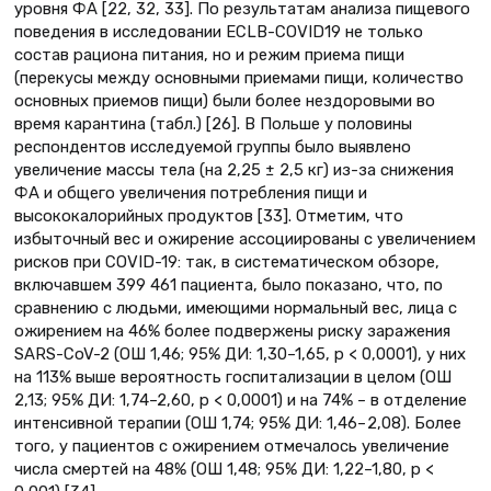
уровня ФА [22, 32, 33]. По результатам анализа пищевого
поведения в исследовании ECLB-COVID19 не только
состав рациона питания, но и режим приема пищи
(перекусы между основными приемами пищи, количество
основных приемов пищи) были более нездоровыми во
время карантина (табл.) [26]. В Польше у половины
респондентов исследуемой группы было выявлено
увеличение массы тела (на 2,25 ± 2,5 кг) из-за снижения
ФА и общего увеличения потребления пищи и
высококалорийных продуктов [33]. Отметим, что
избыточный вес и ожирение ассоциированы с увеличением
рисков при COVID-19: так, в систематическом обзоре,
включавшем 399 461 пациента, было показано, что, по
сравнению с людьми, имеющими нормальный вес, лица с
ожирением на 46% более подвержены риску заражения
SARS-CoV-2 (OШ 1,46; 95% ДИ: 1,30–1,65, p < 0,0001), у них
на 113% выше вероятность госпитализации в целом (ОШ
2,13; 95% ДИ: 1,74–2,60, p < 0,0001) и на 74% – в отделение
интенсивной терапии (ОШ 1,74; 95% ДИ: 1,46– 2,08). Более
того, у пациентов с ожирением отмечалось увеличение
числа смертей на 48% (ОШ 1,48; 95% ДИ: 1,22–1,80, р <