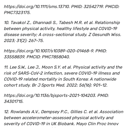
https://doi.org/10.1111/sms.13710. PMID: 32542719. PMCID:
PMC7323175.
10. Tavakol Z., Ghannadi S., Tabesh M.R. et al. Relationship
between physical activity, healthy lifestyle and COVID-19
disease severity; A cross-sectional study. Z Gesundh Wiss.
2023; 31(2): 267–75.
https://doi.org/10.1007/s10389-020-01468-9. PMID:
33558839. PMCID: PMC7858040.
11. Lee S.W., Lee J., Moon S.Y. et al. Physical activity and the
risk of SARS-CoV-2 infection, severe COVID-19 illness and
COVID-19 related mortality in South Korea: A nationwide
cohort study. Br J Sports Med. 2022; 56(16): 901–12.
https://doi.org/10.1136/bjsports-2021-104203. PMID:
34301715.
12. Rowlands A.V., Dempsey P.C., Gillies C. et al. Association
between accelerometer-assessed physical activity and
severity of COVID-19 in UK Biobank. Mayo Clin Proc Innov