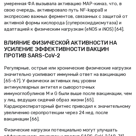
умеренная ФА вызывала активацию MAP-киназ, что, в
свою очередь, активировало путь NF-kappaB и
экспрессию важных ферментов, связанных с защитой от
активной формы кислорода (супероксиддисмутаза) и
адаптацией к физическим нагрузкам (eNOS и iNOS) [64].
ВЛИЯНИЕ ФИЗИЧЕСКОЙ АКТИВНОСТИ НА
УСИЛЕНИЕ ЭФФЕКТИВНОСТИ ВАКЦИН
ПРОТИВ SARS-CoV-2
Регулярные, острые или хронические физические нагрузки
значительно усиливают иммунный ответ на вакцинацию
[65–67]. У физически активных лиц уровни
антинуклеарных антител и сывороточных
иммуноглобулинов M и G были выше после вакцинации, чем
у лиц, ведущих сидячий образ жизни [65].
Кардиореспираторный фитнес приводил к значительному
увеличению серопротекции через 24 нед. после
вакцинации [66].
Физические нагрузки потенциально могут улучшать