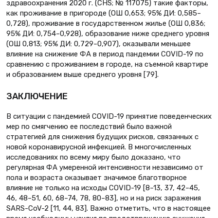
здравоохранения 2020 г. (CHS; № 117075) такие факторы,
как проживание в пригороде (OШ 0,653; 95% ДИ: 0,585–
0,728), проживание в государственном жилье (OШ 0,836;
95% ДИ: 0,754–0,928), образование ниже среднего уровня
(OШ 0,813; 95% ДИ: 0,729–0,907), оказывали меньшее
влияние на снижение ФА в период пандемии COVID-19 по
сравнению с проживанием в городе, на съемной квартире
и образованием выше среднего уровня [79].
ЗАКЛЮЧЕНИЕ
В ситуации с пандемией COVID-19 принятие поведенческих
мер по смягчению ее последствий было важной
стратегией для снижения будущих рисков, связанных с
новой коронавирусной инфекцией. В многочисленных
исследованиях по всему миру было доказано, что
регулярная ФА умеренной интенсивности независимо от
пола и возраста оказывает значимое благотворное
влияние не только на исходы COVID-19 [8–13, 37, 42–45,
46, 48–51, 60, 68–74, 78, 80–83], но и на риск заражения
SARS-CoV-2 [11, 44, 83]. Важно отметить, что в настоящее