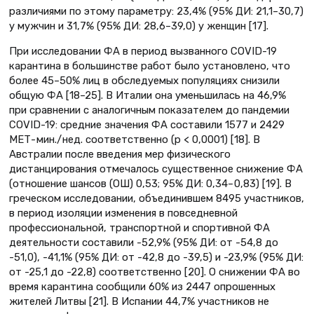
различиями по этому параметру: 23,4% (95% ДИ: 21,1–30,7)
у мужчин и 31,7% (95% ДИ: 28,6–39,0) у женщин [17].
При исследовании ФА в период вызванного COVID-19
карантина в большинстве работ было установлено, что
более 45–50% лиц в обследуемых популяциях снизили
общую ФА [18–25]. В Италии она уменьшилась на 46,9%
при сравнении с анало­гичным показателем до пандемии
COVID-19: средние значения ФА составили 1577 и 2429
МЕТ- мин./ нед. соответственно (p < 0,0001) [18]. В
Австралии после введения мер физического
дистанцирования отмечалось существенное снижение ФА
(отношение шансов (ОШ) 0,53; 95% ДИ: 0,34– 0,83) [19]. В
греческом исследовании, объединившем 8495 участников,
в период изоляции изменения в повседневной
профессиональной, транспортной и спортивной ФА
деятельности составили -52,9% (95% ДИ: от -54,8 до
-51,0), -41,1% (95% ДИ: от -42,8 до -39,5) и -23,9% (95% ДИ:
от -25,1 до -22,8) соответственно [20]. О снижении ФА во
время карантина сообщили 60% из 2447 опрошенных
жителей Литвы [21]. В Испании 44,7% участников не