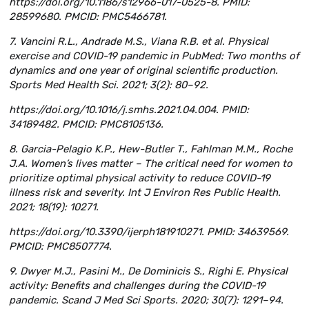
https://doi.org/10.1186/s12966-017-0525-8. PMID:
28599680. PMCID: PMC5466781.
7. Vancini R.L., Andrade M.S., Viana R.B. et al. Physical
exercise and COVID-19 pandemic in PubMed: Two months of
dynamics and one year of original scientific production.
Sports Med Health Sci. 2021; 3(2): 80–92.
https://doi.org/10.1016/j.smhs.2021.04.004. PMID:
34189482. PMCID: PMC8105136.
8. Garcia-Pelagio K.P., Hew-Butler T., Fahlman M.M., Roche
J.A. Women’s lives matter – The critical need for women to
prioritize optimal physical activity to reduce COVID-19
illness risk and severity. Int J Environ Res Public Health.
2021; 18(19): 10271.
https://doi.org/10.3390/ijerph181910271. PMID: 34639569.
PMCID: PMC8507774.
9. Dwyer M.J., Pasini M., De Dominicis S., Righi E. Physical
activity: Benefits and challenges during the COVID-19
pandemic. Scand J Med Sci Sports. 2020; 30(7): 1291–94.