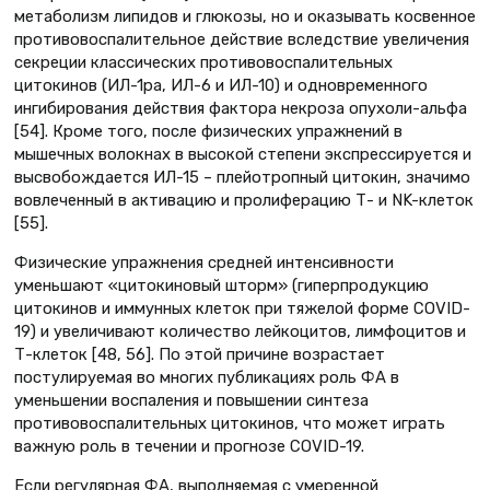
метаболизм липидов и глюкозы, но и оказывать косвенное
противовоспалительное действие вследствие увеличения
секреции классических противовоспалительных
цитокинов (ИЛ-1ра, ИЛ-6 и ИЛ-10) и одновременного
ингибирования действия фактора некроза опухоли-альфа
[54]. Кроме того, после физических упражнений в
мышечных волокнах в высокой степени экспрессируется и
высвобождается ИЛ-15 – плейотропный цитокин, значимо
вовлеченный в активацию и пролиферацию Т- и NK-клеток
[55].
Физические упражнения средней интенсивности
уменьшают «цитокиновый шторм» (гиперпродукцию
цитокинов и иммунных клеток при тяжелой форме COVID-
19) и увеличивают количество лейкоцитов, лимфоцитов и
Т-клеток [48, 56]. По этой причине возрастает
постулируемая во многих публикациях роль ФА в
уменьшении воспаления и повышении синтеза
противовоспалительных цитокинов, что может играть
важную роль в течении и прогнозе COVID-19.
Если регулярная ФА, выполняемая с умеренной