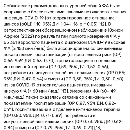
Соблюдение рекомендованных уровней общей ФА было
сопряжено с более высокими шансами нетяжелого течения
инфекции COVID-19 (откорректированное отношение
шансов (оOШ) 1,10; 95% ДИ: 1,04–1,16; p = 0,03) [12]. В
ретроспективном обсервационном наблюдении в Южной
Африке (2022) по результатам прямого измерения ФА у
65 361 взрослого пациента с диагнозом COVID-19 высокая
ФА (≥ 150 мин./нед.) была ассоциирована со сниженными
показателями госпитализации (относительный риск (ОР)
0,66; 95% ДИ: 0,63–0,70), госпитализации в отделение
интенсивной терапии (ОР 0,59; 95% ДИ: 0,52–0,66),
потребности в искусственной вентиляции легких (ОР 0,55;
95% ДИ: 0,47–0,64) и смерти (ОР 0,58; 95% ДИ: 0,50–0,68)
из-за COVID-19 относительно пациентов, имевшими
низкую ФА (< 60 мин./нед.) [13]. Умеренная ФА (60–149
мин./ нед.) также оказалась связана со сниженными
показателями госпитализации (ОР 0,87; 95% ДИ: 0,82–
0,91), госпитализации в отделение интенсивной терапии
(ОР 0,80; 95% ДИ: 0,71– 0,89), потребности в
искусственной вентиляции легких (ОР 0,73; 95% ДИ: 0,62–
0,84) и смерти (ОР 0,79; 95% ДИ: 0,69–0,91) [13].