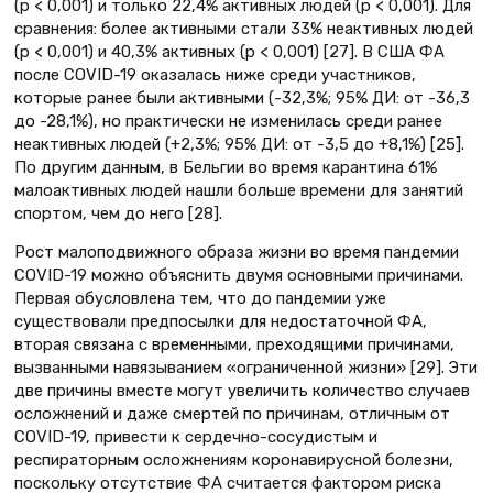
(p < 0,001) и только 22,4% активных людей (p < 0,001). Для
сравнения: более активными стали 33% неактивных людей
(p < 0,001) и 40,3% активных (p < 0,001) [27]. В США ФА
после COVID-19 оказалась ниже среди участников,
которые ранее были активными (-32,3%; 95% ДИ: от -36,3
до -28,1%), но практически не изменилась среди ранее
неактивных людей (+2,3%; 95% ДИ: от -3,5 до +8,1%) [25].
По другим данным, в Бельгии во время карантина 61%
малоактивных людей нашли больше времени для занятий
спортом, чем до него [28].
Рост малоподвижного образа жизни во время пандемии
COVID-19 можно объяснить двумя основными причинами.
Первая обусловлена тем, что до пандемии уже
существовали предпосылки для недостаточной ФА,
вторая связана с временными, преходящими причинами,
вызванными навязыванием «ограниченной жизни» [29]. Эти
две причины вместе могут увеличить количество случаев
осложнений и даже смертей по причинам, отличным от
COVID-19, привести к сердечно-сосудистым и
респираторным осложнениям коронавирусной болезни,
поскольку отсутствие ФА считается фактором риска