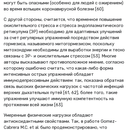
могут быть опасными (особенно для людей с ожирением)
во время вспышек коронавирусной болезни [60].
С другой стороны, считается, что временное повышение
окислительного стресса и стресса эндоплазматического
ретикулума (ЭР) необходимо для адаптивных улучшений
за счет регулярных упражнений посредством действия
гормезиса, называемого митогормезисом, поскольку
митохондрии необходимы для выработки энергии и тесно
связаны с ЭР- и окислительным стрессом [53]. Многие
авторы высказывают противоположное мнение, согласно
которому ошибочно считать, что какая-либо форма
интенсивных острых упражнений обладает
иммунодепрессивным действием: так, показана обратная
связь высоких физических нагрузок с частотой инфекций
верхних дыхательных путей [61, 62], более того, такие
упражнения улучшают иммунную компетентность на
протяжении всей жизни [63].
Умеренные физические нагрузки обладают
антиоксидантными свойствами. Так, в работе Gomez-
Cabrera M.C. et al. было продемонстрировано, что