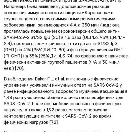
эффективность прививок и против SARS-CoV-2 [68–71].
Например, была выявлена дозозависимая реакция
повышения иммуногенности вакцины «Коронавак» в
группе пациентов с аутоиммунными ревматическими
заболеваниями, занимающихся ФА ≥ 350 мин./нед.: она
проявлялась повышением сероконверсии общего анти-
SARS-CoV-2 S1/S2 IgG (SC) в 1,6 раза (ОШ 1,6; 95% ДИ: 1,1–
2,4), среднего геометрического титра анти-S1/S2 IgG
(GMT) на 41% (95% ДИ: 10–80) и фактора увеличения GMT
(FI-GMT) на 35% (95% ДИ: 4,3–74) по сравнению с наименее
физически активной группой пациентов (ФА ≤ 30 мин./
нед.) [70].
В наблюдении Baker F.L. et al. интенсивные физические
упражнения усиливали иммунный ответ на SARS CoV-2 у
ранее инфицированного здорового мужчины: вакцинация в
1,48 раза увеличила общее количество специфичных для
SARS -CoV-2 Т-клеток, мобилизованных на физическую
нагрузку, а также в 1,92 раза временно повысила
нейтрализующие антитела к SARS -CoV- 2 во время
физических нагрузок [72].