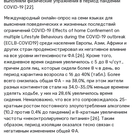
выполняли физические упражнения в период пандемии
COVID-19 [22].
Международный онлайн-опрос на семи языках для
выяснения поведенческих и жизненных последствий
ограничений COVID-19 Effects of home Confinement on
multiple Lifestyle Behaviours during the COVID-19 outbreak
(ECLB-COVID19) среди населения Европы, Азии, Африки и
других стран продемонстрировал их негативное влияние
на все уровни интенсивности ФА [26]. Кроме того,
ежедневное время сидения увеличилось с 5 до 8 ч/ сут.,
причем доля лиц, которые сидели более 8 ч в день, во
период карантина возросла с 16 до 40% (табл.). Более
всего снизилась общая ФА – на 38,0%, при этом жители
разных континентов стали на 34,0–35,0% меньше времени
уделять ходьбе, у них на 28,6% увеличилось время
сидения. Немаловажно, что все это сопровождалось 25-
кратным ростом постоянного злоупотребления алкоголем
(10,2 против 0,4% до пандемии) и 8-кратным увеличением
частоты «неконтролируемого питания» [26]. Таким
образом, период изоляции оказался тесно связан с
негативным изменением общей ФА.