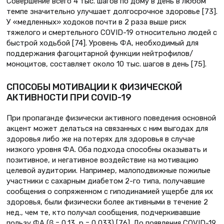
Совершение всего 4 тыс. шагов по дому в день в любом
темпе значительно улучшает долгосрочное здоровье [73].
У «медленных» ходоков почти в 2 раза выше риск
тяжелого и смертельного COVID-19 относительно людей с
быстрой ходьбой [74]. Уровень ФА, необходимый для
поддержания фагоцитарной функции нейтрофилов/
моноцитов, составляет около 10 тыс. шагов в день [75].
СПОСОБЫ МОТИВАЦИИ К ФИЗИЧЕСКОЙ
АКТИВНОСТИ ПРИ COVID-19
При пропаганде физически активного поведения основной
акцент может делаться на связанных с ним выгодах для
здоровья либо же на потерях для здоровья в случае
низкого уровня ФА. Оба подхода способны оказывать и
позитивное, и негативное воздействие на мотивацию
целевой аудитории. Например, малоподвижные пожилые
участники с сахарным диабетом 2-го типа, получавшие
сообщения о сопряженном с гиподинамией ущербе для их
здоровья, были физически более активными в течение 2
нед., чем те, кто получал сообщения, подчеркивавшие
пользу ФА (β = 0,13, p = 0,033) [76]. До появления COVID-19