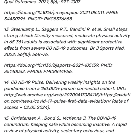
Qual Outcomes. 2021; 5(6): 997–1007.
https://doi.org/10.1016/j.mayocpiqo.2021.08.011. PMID:
34430796. PMCID: PMC8376658.
13. Steenkamp L., Saggers R.T., Bandini R. et al. Small steps,
strong shield: Directly measured, moderate physical activity
in 65 361 adults is associated with significant protective
effects from severe COVID-19 outcomes. Br J Sports Med.
2022; 56(10): 568–76.
https://doi.org/10.1136/bjsports-2021-105159. PMID:
35140062. PMCID: PMC8844956.
14. COVID-19 Pulse: Delivering weekly insights on the
pandemic from a 150,000+ person connected cohort. URL:
http://web.archive.org/web/20200417084115/https://evidati
on.com/news/covid-19-pulse-first-data-evidation/ (date of
access – 02.05.2024).
15. Christensen A., Bond S., McKenna J. The COVID-19
conundrum: Keeping safe while becoming inactive. A rapid
review of physical activity, sedentary behaviour, and