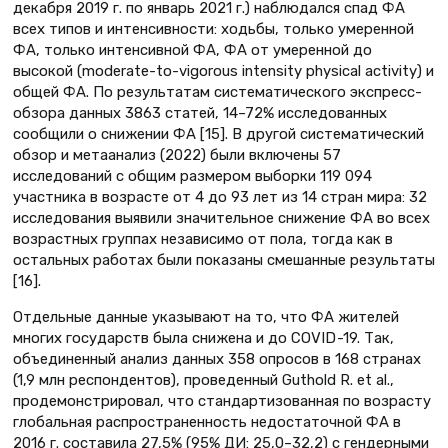
декабря 2019 г. по январь 2021 г.) наблюдался спад ФА
всех типов и интенсивности: ходьбы, только умеренной
ФА, только интенсивной ФА, ФА от умеренной до
высокой (moderate-to-vigorous intensity physical activity) и
общей ФА. По результатам систематического экспресс-
обзора данных 3863 статей, 14–72% исследованных
сообщили о снижении ФА [15]. В другой систематический
обзор и метаанализ (2022) были включены 57
исследований с общим размером выборки 119 094
участника в возрасте от 4 до 93 лет из 14 стран мира: 32
исследования выявили значительное снижение ФА во всех
возрастных группах независимо от пола, тогда как в
остальных работах были показаны смешанные результаты
[16].
Отдельные данные указывают на то, что ФА жителей
многих государств была снижена и до COVID -19. Так,
объединенный анализ данных 358 опросов в 168 странах
(1,9 млн респондентов), проведенный Guthold R. et al.,
продемонстрировал, что стандартизованная по возрасту
глобальная распространенность недостаточной ФА в
2016 г. составила 27,5% (95% ДИ: 25,0–32,2) с гендерными