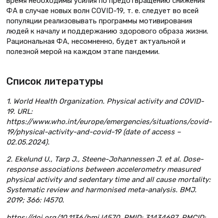
время необходимы усилия по предотвращению снижения
ФА в случае новых волн COVID-19, т. е. следует во всей
популяции реализовывать программы мотивирования
людей к началу и поддержанию здорового образа жизни.
Рациональная ФА, несомненно, будет актуальной и
полезной мерой на каждом этапе пандемии.
Список литературы
1. World Health Organization. Physical activity and COVID-
19. URL:
https://www.who.int/europe/emergencies/situations/covid-
19/physical-activity-and-covid-19 (date of access –
02.05.2024).
2. Ekelund U., Tarp J., Steene-Johannessen J. et al. Dose-
response associations between accelerometry measured
physical activity and sedentary time and all cause mortality:
Systematic review and harmonised meta-analysis. BMJ.
2019; 366: l4570.
https://doi.org/10.1136/bmj.l4570. PMID: 31434697. PMCID: