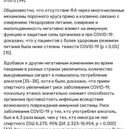
0,001) [34].
Общеизвестно, что отсутствие ФА через многочисленные
механизмы порочного круга прямо и косвенно связано с
ожирением. Нездоровое питание, ожирение и
малоподвижность негативно влияют на иммунную
функцию и защитные силы организма и при COVID-19:
доказано, что у пациентов с более здоровым режимом
питания была ниже степень тяжести COVID-19 (p < 0,05)
[10].
Вдобавок к другим негативным изменениям во время
пандемии в разных странах увеличилось количество
выкуриваемых сигарет и повысилось потребление
алкоголя [35–38], хотя и было доказано, что прием
спиртного увеличивает риск заболевания COVID-19,
поскольку этанол значительно снижает способность
организма противостоять инфекции вследствие
возможного повреждения иммунной системы. Риск
заболевания COVID-19 у тех, кто употреблял алкоголь,
был в 6,3 раза выше, чем у тех, кто никогда не пил
спиртного (ОШ 6,275; 95% ДИ: 2,323–16,954, p = 0,000)