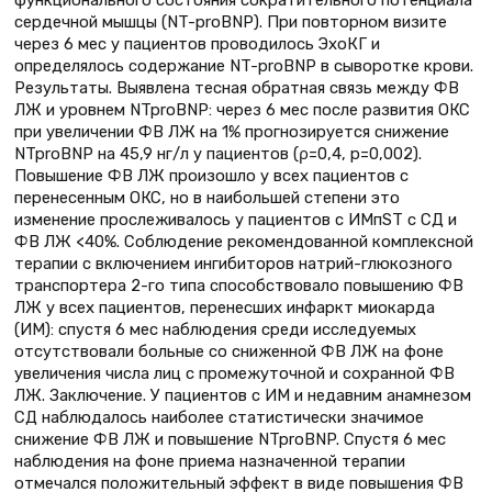
сердечной мышцы (NT-proBNP). При повторном визите
через 6 мес у пациентов проводилось ЭхоКГ и
определялось содержание NT-proBNP в сыворотке крови.
Результаты. Выявлена тесная обратная связь между ФВ
ЛЖ и уровнем NTproBNP: через 6 мес после развития ОКС
при увеличении ФВ ЛЖ на 1% прогнозируется снижение
NTproBNP на 45,9 нг/л у пациентов (ρ=0,4, р=0,002).
Повышение ФВ ЛЖ произошло у всех пациентов с
перенесенным ОКС, но в наибольшей степени это
изменение прослеживалось у пациентов с ИМпST с СД и
ФВ ЛЖ <40%. Соблюдение рекомендованной комплексной
терапии с включением ингибиторов натрий-глюкозного
транспортера 2-го типа способствовало повышению ФВ
ЛЖ у всех пациентов, перенесших инфаркт миокарда
(ИМ): спустя 6 мес наблюдения среди исследуемых
отсутствовали больные со сниженной ФВ ЛЖ на фоне
увеличения числа лиц с промежуточной и сохранной ФВ
ЛЖ. Заключение. У пациентов с ИМ и недавним анамнезом
СД наблюдалось наиболее статистически значимое
снижение ФВ ЛЖ и повышение NTproBNP. Спустя 6 мес
наблюдения на фоне приема назначенной терапии
отмечался положительный эффект в виде повышения ФВ