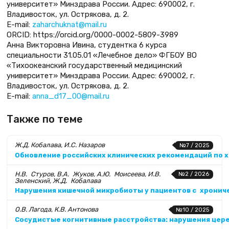
университет» Минздрава России. Адрес: 690002, г.
Владивосток, ул. Острякова, д. 2.
E-mail:
zaharchuknat@mail.ru
ORCID: https://orcid.org/0000-0002-5809-3989
Анна Викторовна Ивина, студентка 6 курса
специальности 31.05.01 «Лечебное дело» ФГБОУ ВО
«Тихоокеанский государственный медицинский
университет» Минздрава России. Адрес: 690002, г.
Владивосток, ул. Острякова, д. 2.
E-mail:
anna_d17_00@mail.ru
Также по теме
Ж.Д. Кобалава, И.С. Назаров
№7 / 2025
Обновление российских клинических рекомендаций по х
Н.В. Стуров, В.А. Жуков, А.Ю. Моисеева, И.В.
№2 / 2026
Зеленский, Ж.Д. Кобалава
Нарушения кишечной микробиоты у пациентов с хронич
О.В. Лагода, К.В. Антонова
№10 / 2025
Сосудистые когнитивные расстройства: нарушения цер