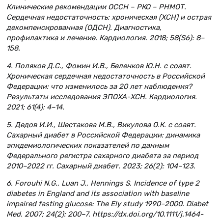
Клинические рекомендации ОССН – РКО – РНМОТ.
Сердечная недостаточность: хроническая (ХСН) и острая
декомпенсированная (ОДСН). Диагностика,
профилактика и лечение. Кардиология. 2018; 58(S6): 8–
158.
4. Поляков Д.С., Фомин И.В., Беленков Ю.Н. с соавт.
Хроническая сердечная недостаточность в Российской
Федерации: что изменилось за 20 лет наблюдения?
Результаты исследования ЭПОХА-ХСН. Кардиология.
2021; 61(4): 4–14.
5. Дедов И.И., Шестакова М.В., Викулова О.К. с соавт.
Сахарный диабет в Российской Федерации: динамика
эпидемиологических показателей по данным
Федерального регистра сахарного диабета за период
2010–2022 гг. Сахарный диабет. 2023; 26(2): 104–123.
6. Forouhi N.G., Luan J., Hennings S. Incidence of type 2
diabetes in England and its association with baseline
impaired fasting glucose: The Ely study 1990–2000. Diabet
Med. 2007; 24(2): 200–7. https://dx.doi.org/10.1111/j.1464-