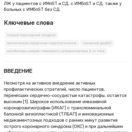
ЛЖ у пациентов с ИМпST и СД, с ИМбпST и СД, также у
больных с ИМбпST без СД.
Ключевые слова
острый коронарный синдром
хроническая сердечная недостаточность
сахарный диабет
ингибиторы натрий-глюкозного котранспортера 2-го типа
ВВЕДЕНИЕ
Несмотря на активное внедрение активных
профилактических стратегий, число пациентов,
перенесших сердечно-сосудистые катастрофы, остается
высоким [1]. Широкое использование инвазивной
коронароангиографии (ИКАГ) с транслюминальной
балонной ангиопластикой (ТЛБАП) и инновационных
медикаментозных подходов с ранних минут развития
острого коронарного синдрома (ОКС) и при дальнейшем