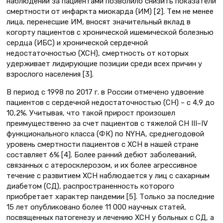
наблюдении за пациентами позволило снизить показатели
смертности от инфаркта миокарда (ИМ) [2]. Тем не менее
лица, перенесшие ИМ, вносят значительный вклад в
когорту пациентов с хронической ишемической болезнью
сердца (ИБС) и хронической сердечной
недостаточностью (ХСН), смертность от которых
удерживает лидирующие позиции среди всех причин у
взрослого населения [3].
В период с 1998 по 2017 г. в России отмечено удвоение
пациентов с сердечной недостаточностью (СН) – с 4,9 до
10,2%. Учитывая, что такой прирост произошел
преимущественно за счет пациентов с тяжелой СН III–IV
функционального класса (ФК) по NYHA, среднегодовой
уровень смертности пациентов с ХСН в нашей стране
составляет 6% [4]. Более ранний дебют заболеваний,
связанных с атеросклерозом, и их более агрессивное
течение с развитием ХСН наблюдается у лиц с сахарным
диабетом (СД), распространенность которого
приобретает характер пандемии [5]. Только за последние
15 лет опубликовано более 11 000 научных статей,
посвященных патогенезу и лечению ХСН у больных с СД, а