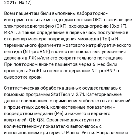
2021 г. № 17).
Всем пациентам были выполнены лабораторно-
инструментальные методы диагностики ОКС, включающие
электрокардиографию (ЭКГ), эхокардиографию (ЭхоКГ),
ИКАГ, а также определение в первые часы поступления в
стационар маркера повреждения миокарда (TрI) и N-
терминального фрагмента мозгового натрийуретического
пептида (NT-proBNP) в качестве показателя увеличения
давления в ЛЖ и/или его сократительного потенциала.
При повторном визите пациентов через 6 мес были
проведены ЭхоКГ и оценка содержание NT-proBNP в
сыворотке крови.
Статистическая обработка данных осуществлялась с
помощью программы StatTech v. 2.7.1. Категориальные
данные описывались с применением абсолютных значений
и процентных долей, количественные показатели –
посредством медианы (Me) и нижнего и верхнего
квартилей [Q1; Q3]. Сравнение двух групп по
количественному показателю выполнялось с
использованием критерия U Манна–Уитни. Направление и