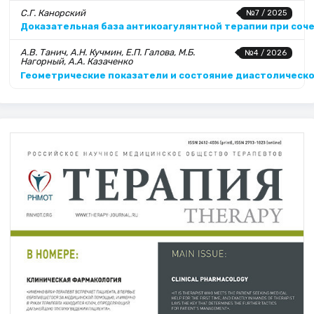
С.Г. Канорский
№7 / 2025
Доказательная база антикоагулянтной терапии при соч
А.В. Танич, А.Н. Кучмин, Е.П. Галова, М.Б.
№4 / 2026
Нагорный, А.А. Казаченко
Геометрические показатели и состояние диастолическо