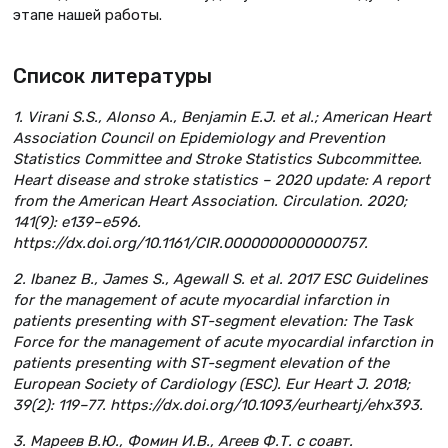
этапе нашей работы.
Список литературы
1. Virani S.S., Alonso A., Benjamin E.J. et al.; American Heart
Association Council on Epidemiology and Prevention
Statistics Committee and Stroke Statistics Subcommittee.
Heart disease and stroke statistics – 2020 update: A report
from the American Heart Association. Circulation. 2020;
141(9): e139–e596.
https://dx.doi.org/10.1161/CIR.0000000000000757.
2. Ibanez B., James S., Agewall S. et al. 2017 ESC Guidelines
for the management of acute myocardial infarction in
patients presenting with ST-segment elevation: The Task
Force for the management of acute myocardial infarction in
patients presenting with ST-segment elevation of the
European Society of Cardiology (ESC). Eur Heart J. 2018;
39(2): 119–77. https://dx.doi.org/10.1093/eurheartj/ehx393.
3. Мареев В.Ю., Фомин И.В., Агеев Ф.Т. с соавт.