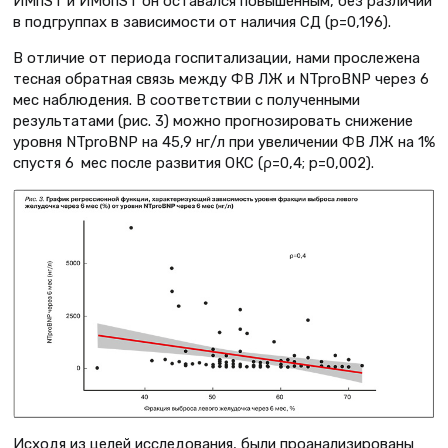
ИМпST и ИМбпST он оставался повышенным, без различий
в подгруппах в зависимости от наличия СД (p=0,196).
В отличие от периода госпитализации, нами прослежена
тесная обратная связь между ФВ ЛЖ и NTproBNP через 6
мес наблюдения. В соответствии с полученными
результатами (рис. 3) можно прогнозировать снижение
уровня NTproBNP на 45,9 нг/л при увеличении ФВ ЛЖ на 1%
спустя 6 мес после развития ОКС (ρ=0,4; р=0,002).
Исходя из целей исследования, были проанализированы