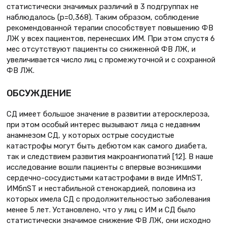
статистически значимых различий в 3 подгруппах не
наблюдалось (р=0,368). Таким образом, соблюдение
рекомендованной терапии способствует повышению ФВ
ЛЖ у всех пациентов, перенесших ИМ. При этом спустя 6
мес отсутствуют пациенты со сниженной ФВ ЛЖ, и
увеличивается число лиц с промежуточной и с сохранной
ФВ ЛЖ.
ОБСУЖДЕНИЕ
СД имеет большое значение в развитии атеросклероза,
при этом особый интерес вызывают лица с недавним
анамнезом СД, у которых острые сосудистые
катастрофы могут быть дебютом как самого диабета,
так и следствием развития макроангиопатий [12]. В наше
исследование вошли пациенты с впервые возникшими
сердечно-сосудистыми катастрофами в виде ИМпST,
ИМбпST и нестабильной стенокардией, половина из
которых имела СД с продолжительностью заболевания
менее 5 лет. Установлено, что у лиц с ИМ и СД было
статистически значимое снижение ФВ ЛЖ, они исходно