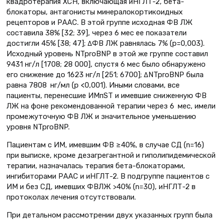
квадротерапия ХСН, включающая иНГЛТ-2, бета-
блокаторы, антагонисты минералокортикоидных
рецепторов и РААС. В этой группе исходная ФВ ЛЖ
составила 38% [32; 39], через 6 мес ее показатели
достигли 45% [38; 47]; ΔФВ ЛЖ равнялась 7% (р=0,003).
Исходный уровень NTproBNP в этой же группе составил
9431 нг/л [1708; 28 000], спустя 6 мес было обнаружено
его снижение до 1623 нг/л [251; 6700]; ΔNTproBNP была
равна 7808 нг/мл (р <0,001). Иными словами, все
пациенты, перенесшие ИМпST и имевшие сниженную ФВ
ЛЖ на фоне рекомендованной терапии через 6 мес, имели
промежуточную ФВ ЛЖ и значительное уменьшению
уровня NTproBNP.
Пациентам с ИМ, имевшим ФВ ≥40%, в случае СД (n=16)
при выписке, кроме дезагрегантной и гиполипидемической
терапии, назначалась терапия бета-блокаторами,
ингибиторами РААС и иНГЛТ-2. В подгруппе пациентов с
ИМ и без СД, имевших ФВЛЖ >40% (n=30), иНГЛТ-2 в
протоколах лечения отсутствовали.
При детальном рассмотрении двух указанных групп была