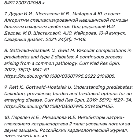
5491.2007.02068.x.
7. Дедов И.И., Шестакова М.В., Майоров А.Ю. с соавт.
Алгоритмы специализированной медицинской помощи
больным сахарным диабетом. Под редакцией И.И.
Дедова, М.В. Шестаковой, А.Ю. Майорова. 10-й выпуск.
Сахарный диабет. 2021; 24(S1): 1–148.
8. Gottwald-Hostalek U., Gwilt M. Vascular complications in
prediabetes and type 2 diabetes: A continuous process
arising from a common pathology. Curr Med Res Opin.
2022; 38(11): 1841–51.
https://dx.doi.org/10.1080/03007995.2022.2101805.
9. Rett K., Gottwald-Hostalek U. Understanding prediabetes:
Definition, prevalence, burden and treatment options for an
emerging disease. Curr Med Res Opin. 2019; 35(9): 1529–34.
https://dx.doi.org/10.1080/03007995.2019.1601455.
10. Перепеч Н.Б., Михайлова И.Е. Ингибиторы натрий-
глюкозного котранспортера 2 типа: успешная погоня за
двумя зайцами. Российский кардиологический журнал.
2021; 26(S2): 54–62.