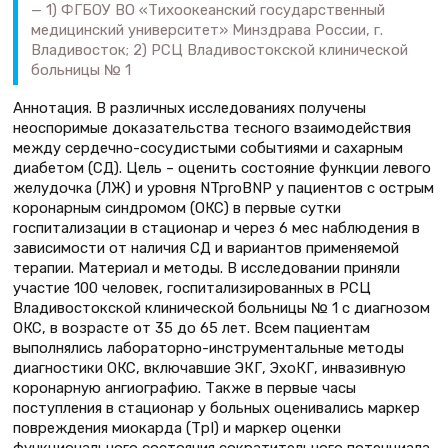
1) ФГБОУ ВО «Тихоокеанский государственный
медицинский университет» Минздрава России, г.
Владивосток; 2) РСЦ Владивостокской клинической
больницы № 1
Аннотация. В различных исследованиях получены
неоспоримые доказательства тесного взаимодействия
между сердечно-сосудистыми событиями и сахарным
диабетом (СД). Цель – оценить состояние функции левого
желудочка (ЛЖ) и уровня NTproBNP у пациентов с острым
коронарным синдромом (ОКС) в первые сутки
госпитализации в стационар и через 6 мес наблюдения в
зависимости от наличия СД и вариантов применяемой
терапии. Материал и методы. В исследовании приняли
участие 100 человек, госпитализированных в РСЦ
Владивостокской клинической больницы № 1 с диагнозом
ОКС, в возрасте от 35 до 65 лет. Всем пациентам
выполнялись лабораторно-инструментальные методы
диагностики ОКС, включавшие ЭКГ, ЭхоКГ, инвазивную
коронарную ангиографию. Также в первые часы
поступления в стационар у больных оценивались маркер
повреждения миокарда (TрI) и маркер оценки
функционального состояния сократительного потенциала