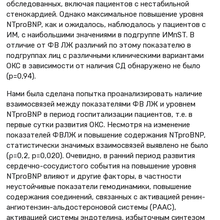
обследованных, включая пациентов с нестабильной
стенокардией. Однако максимальное повышение уровня
NTproBNP, как и ожидалось, наблюдалось у пациентов с
ИМ, с наибольшими значениями в подгруппе ИМпST. В
отличие от ФВ ЛЖ различий по этому показателю в
подгруппах лиц с различными клиническими вариантами
ОКС в зависимости от наличия СД обнаружено не было
(p=0,94).
Нами была сделана попытка проанализировать наличие
взаимосвязей между показателями ФВ ЛЖ и уровнем
NTproBNP в период госпитализации пациентов, т.е. в
первые сутки развития ОКС. Несмотря на изменение
показателей ФВЛЖ и повышение содержания NTproBNP,
статистически значимых взаимосвязей выявлено не было
(ρ=0,2, р=0,020). Очевидно, в ранний период развития
сердечно-сосудистого события на повышение уровня
NTproBNP влияют и другие факторы, в частности
неустойчивые показатели гемодинамики, повышение
содержания соединений, связанных с активацией ренин-
ангиотензин-альдостероновой системы (РААС),
активацией системы эндотелина, избыточным синтезом