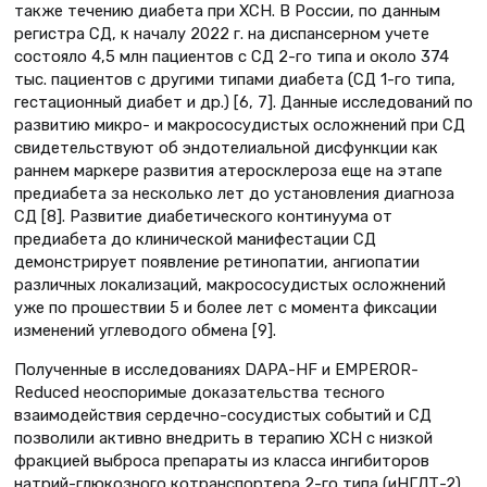
также течению диабета при ХСН. В России, по данным
регистра СД, к началу 2022 г. на диспансерном учете
состояло 4,5 млн пациентов с СД 2-го типа и около 374
тыс. пациентов с другими типами диабета (СД 1-го типа,
гестационный диабет и др.) [6, 7]. Данные исследований по
развитию микро- и макрососудистых осложнений при СД
свидетельствуют об эндотелиальной дисфункции как
раннем маркере развития атеросклероза еще на этапе
предиабета за несколько лет до установления диагноза
СД [8]. Развитие диабетического континуума от
предиабета до клинической манифестации СД
демонстрирует появление ретинопатии, ангиопатии
различных локализаций, макрососудистых осложнений
уже по прошествии 5 и более лет с момента фиксации
изменений углеводого обмена [9].
Полученные в исследованиях DAPA-HF и EMPEROR-
Reduced неоспоримые доказательства тесного
взаимодействия сердечно-сосудистых событий и СД
позволили активно внедрить в терапию ХСН с низкой
фракцией выброса препараты из класса ингибиторов
натрий-глюкозного котранспортера 2-го типа (иНГЛТ-2),