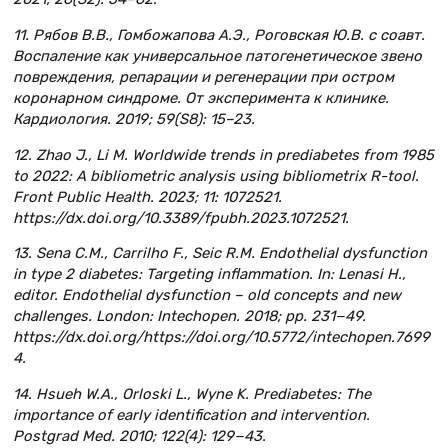
11. Рябов В.В., Гомбожапова А.Э., Роговская Ю.В. с соавт.
Воспаление как универсальное патогенетическое звено
повреждения, репарации и регенерации при остром
коронарном синдроме. От эксперимента к клинике.
Кардиология. 2019; 59(S8): 15–23.
12. Zhao J., Li M. Worldwide trends in prediabetes from 1985
to 2022: A bibliometric analysis using bibliometrix R-tool.
Front Public Health. 2023; 11: 1072521.
https://dx.doi.org/10.3389/fpubh.2023.1072521.
13. Sena C.M., Carrilho F., Seic R.M. Endothelial dysfunction
in type 2 diabetes: Targeting inflammation. In: Lenasi H.,
editor. Endothelial dysfunction – old concepts and new
challenges. London: Intechopen. 2018; pp. 231−49.
https://dx.doi.org/https://doi.org/10.5772/intechopen.7699
4.
14. Hsueh W.A., Orloski L., Wyne K. Prediabetes: The
importance of early identification and intervention.
Postgrad Med. 2010; 122(4): 129−43.