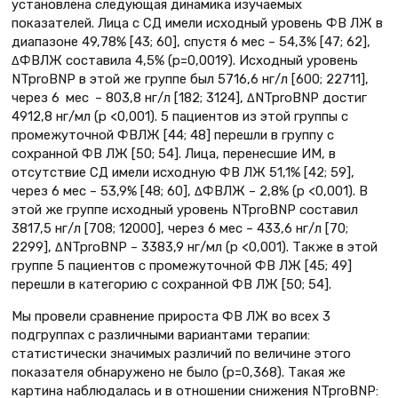
установлена следующая динамика изучаемых
показателей. Лица с СД имели исходный уровень ФВ ЛЖ в
диапазоне 49,78% [43; 60], спустя 6 мес – 54,3% [47; 62],
ΔФВЛЖ составила 4,5% (р=0,0019). Исходный уровень
NTproBNP в этой же группе был 5716,6 нг/л [600; 22711],
через 6 мес – 803,8 нг/л [182; 3124], ΔNTproBNP достиг
4912,8 нг/мл (р <0,001). 5 пациентов из этой группы с
промежуточной ФВЛЖ [44; 48] перешли в группу с
сохранной ФВ ЛЖ [50; 54]. Лица, перенесшие ИМ, в
отсутствие СД имели исходную ФВ ЛЖ 51,1% [42; 59],
через 6 мес – 53,9% [48; 60], ΔФВЛЖ – 2,8% (р <0,001). В
этой же группе исходный уровень NTproBNP составил
3817,5 нг/л [708; 12000], через 6 мес – 433,6 нг/л [70;
2299], ΔNTproBNP – 3383,9 нг/мл (р <0,001). Также в этой
группе 5 пациентов с промежуточной ФВ ЛЖ [45; 49]
перешли в категорию с сохранной ФВ ЛЖ [50; 54].
Мы провели сравнение прироста ФВ ЛЖ во всех 3
подгруппах с различными вариантами терапии:
статистически значимых различий по величине этого
показателя обнаружено не было (р=0,368). Такая же
картина наблюдалась и в отношении снижения NTproBNP: