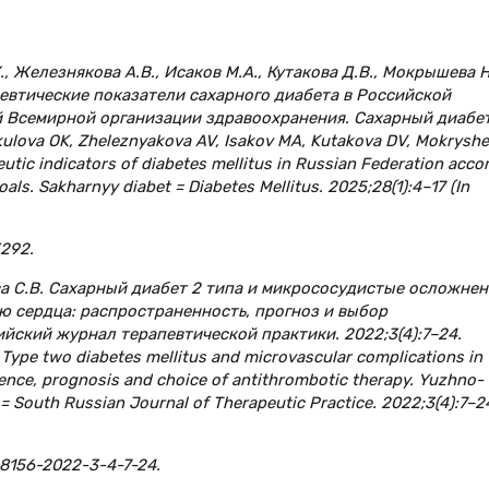
., Железнякова А.В., Исаков М.А., Кутакова Д.В., Мокрышева Н
втические показатели сахарного диабета в Российской
й Всемирной организации здравоохранения. Сахарный диабет
Vikulova OK, Zheleznyakova AV, Isakov MA, Kutakova DV, Mokrysh
utic indicators of diabetes mellitus in Russian Federation acco
oals. Sakharnyy diabet = Diabetes Mellitus. 2025;28(1):4–17 (In
3292.
ова С.В. Сахарный диабет 2 типа и микрососудистые осложнен
 сердца: распространенность, прогноз и выбор
ский журнал терапевтической практики. 2022;3(4):7–24.
Type two diabetes mellitus and microvascular complications in
lence, prognosis and choice of antithrombotic therapy. Yuzhno-
 = South Russian Journal of Therapeutic Practice. 2022;3(4):7–24
-8156-2022-3-4-7-24.