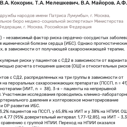
 В.А. Кокорин, Т.А. Мелешкевич, В.А. Майоров, А.Ф
дружбы народов имени Патриса Лумумбы», г. Москва,
альное бюро медико-социальной экспертизы» Министерства
едерации, г. Москва, Российская Федерация
2) – независимый фактор риска сердечно-сосудистых заболев
я ишемической болезни сердца (ИБС). Однако прогностически
ых, в зависимости от получающей сахароснижающей терапии,
кулярные риски у пациентов с СД2 в зависимости от варианта
мощью расчета отношения шансов (ОШ) и относительных рис
нтов с СД2, распределенных на три группы в зависимости от
ся на пероральных сахароснижающих препаратах (ПССП, n = 41)
нотерапии (ИИТ, n = 38), 3-я – пациенты на непрерывной
). Участникам исследования проводились клинико-лабораторн
артериального давления и холтеровское мониторирование
и ОР развития ИБС.
3,2% пациентов на ПССП, у 65,8% на ИИТ и у 38% на НПИИ. О
 4,77 (95% доверительный интервал: 1,77–12,85), на ИИТ – 3,
по сравнению с группой НПИИ. Переход на НПИИ оказался