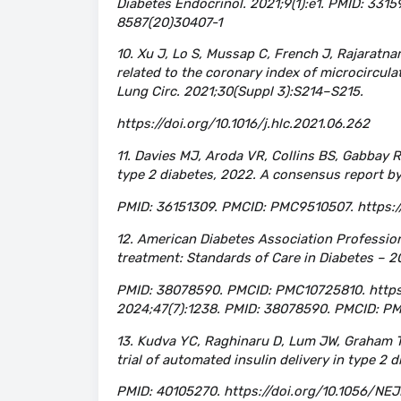
Diabetes Endocrinol. 2021;9(1):e1. PMID: 331
8587(20)30407-1
10. Xu J, Lo S, Mussap C, French J, Rajaratna
related to the coronary index of microcircul
Lung Circ. 2021;30(Suppl 3):S214–S215.
https://doi.org/10.1016/j.hlc.2021.06.262
11. Davies MJ, Aroda VR, Collins BS, Gabbay 
type 2 diabetes, 2022. A consensus report b
PMID: 36151309. PMCID: PMC9510507. https:/
12. American Diabetes Association Professio
treatment: Standards of Care in Diabetes – 2
PMID: 38078590. PMCID: PMC10725810. https:/
2024;47(7):1238. PMID: 38078590. PMCID: PM
13. Kudva YC, Raghinaru D, Lum JW, Graham TE
trial of automated insulin delivery in type 2 
PMID: 40105270. https://doi.org/10.1056/N