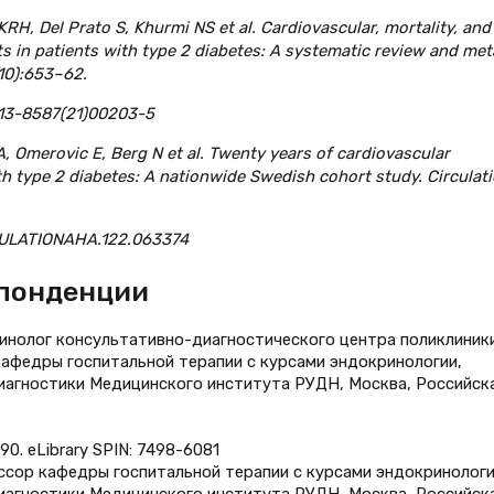
KRH, Del Prato S, Khurmi NS et al. Cardiovascular, mortality, and
 in patients with type 2 diabetes: A systematic review and met
(10):653–62.
213-8587(21)00203-5
, Omerovic E, Berg N et al. Twenty years of cardiovascular
th type 2 diabetes: A nationwide Swedish cohort study. Circulati
RCULATIONAHA.122.063374
спонденции
инолог консультативно-диагностического центра поликлиник
афедры госпитальной терапии с курсами эндокринологии,
иагностики Медицинского института РУДН, Москва, Российск
0. eLibrary SPIN: 7498-6081
фессор кафедры госпитальной терапии с курсами эндокринологи