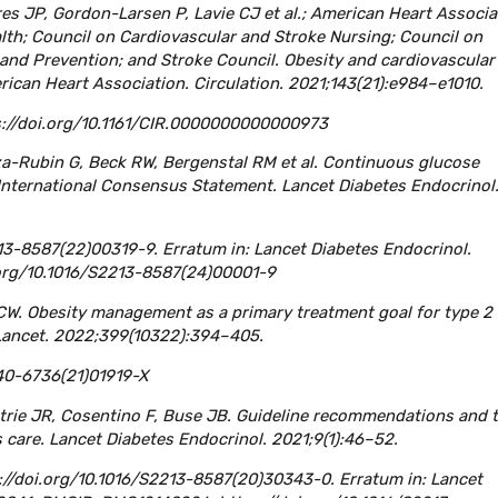
res JP, Gordon-Larsen P, Lavie CJ et al.; American Heart Associa
lth; Council on Cardiovascular and Stroke Nursing; Council on
 and Prevention; and Stroke Council. Obesity and cardiovascular
rican Heart Association. Circulation. 2021;143(21):e984–e1010.
//doi.org/10.1161/CIR.0000000000000973
aza-Rubin G, Beck RW, Bergenstal RM et al. Continuous glucose
n International Consensus Statement. Lancet Diabetes Endocrinol
13-8587(22)00319-9. Erratum in: Lancet Diabetes Endocrinol.
.org/10.1016/S2213-8587(24)00001-9
 CW. Obesity management as a primary treatment goal for type 2
 Lancet. 2022;399(10322):394–405.
40-6736(21)01919-X
etrie JR, Cosentino F, Buse JB. Guideline recommendations and 
 care. Lancet Diabetes Endocrinol. 2021;9(1):46–52.
//doi.org/10.1016/S2213-8587(20)30343-0. Erratum in: Lancet