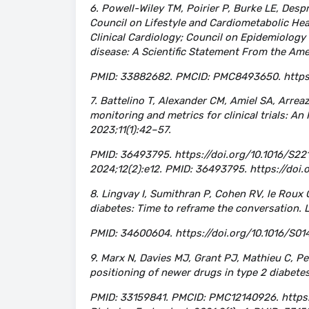
6. Powell-Wiley TM, Poirier P, Burke LE, Desp
Council on Lifestyle and Cardiometabolic Hea
Clinical Cardiology; Council on Epidemiology
disease: A Scientific Statement From the Ame
PMID: 33882682. PMCID: PMC8493650. https:
7. Battelino T, Alexander CM, Amiel SA, Arre
monitoring and metrics for clinical trials: A
2023;11(1):42–57.
PMID: 36493795. https://doi.org/10.1016/S22
2024;12(2):e12. PMID: 36493795. https://doi
8. Lingvay I, Sumithran P, Cohen RV, le Roux
diabetes: Time to reframe the conversation.
PMID: 34600604. https://doi.org/10.1016/S01
9. Marx N, Davies MJ, Grant PJ, Mathieu C, P
positioning of newer drugs in type 2 diabetes
PMID: 33159841. PMCID: PMC12140926. https: