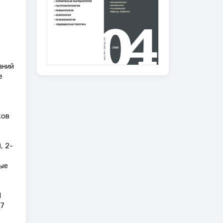
.
аний
е
ков
, 2-
ые
Ш
37