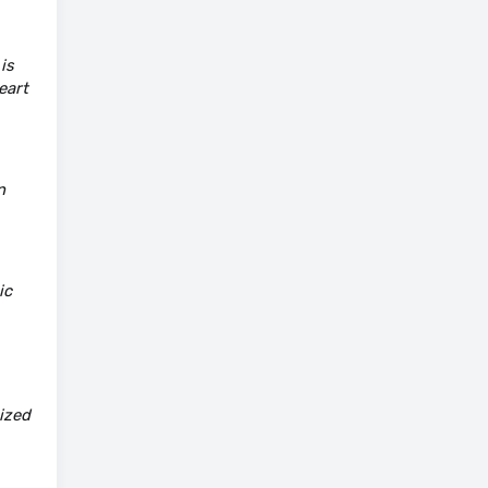
is
eart
n
ic
ized