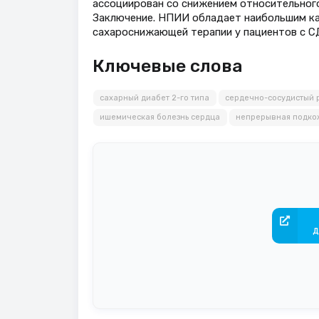
ассоциирован со снижением относительного
Заключение. НПИИ обладает наибольшим к
сахароснижающей терапии у пациентов с С
Ключевые слова
сахарный диабет 2-го типа
сердечно-сосудистый 
ишемическая болезнь сердца
непрерывная подко
д