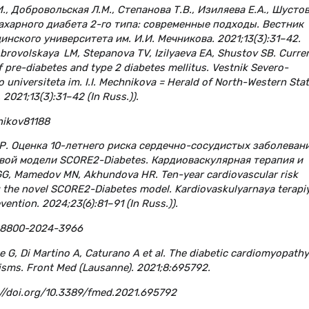
И., Добровольская Л.М., Степанова Т.В., Изиляева Е.А., Шустов
ахарного диабета 2-го типа: современные подходы. Вестник
нского университета им. И.И. Мечникова. 2021;13(3):31–42.
brovolskaya LM, Stepanova TV, Izilyaeva EA, Shustov SB. Curre
f pre-diabetes and type 2 diabetes mellitus. Vestnik Severo-
iversiteta im. I.I. Mechnikova = Herald of North-Western Sta
 2021;13(3):31–42 (In Russ.)).
nikov81188
Х.Р. Оценка 10-летнего риска сердечно-сосудистых заболеван
овой модели SCORE2-Diabetes. Кардиоваскулярная терапия и
GG, Mamedov MN, Akhundova HR. Ten-year cardiovascular risk
g the novel SCORE2-Diabetes model. Kardiovaskulyarnaya terapiy
vention. 2024;23(6):81–91 (In Russ.)).
8-8800-2024-3966
se G, Di Martino A, Caturano A et al. The diabetic cardiomyopathy
isms. Front Med (Lausanne). 2021;8:695792.
//doi.org/10.3389/fmed.2021.695792