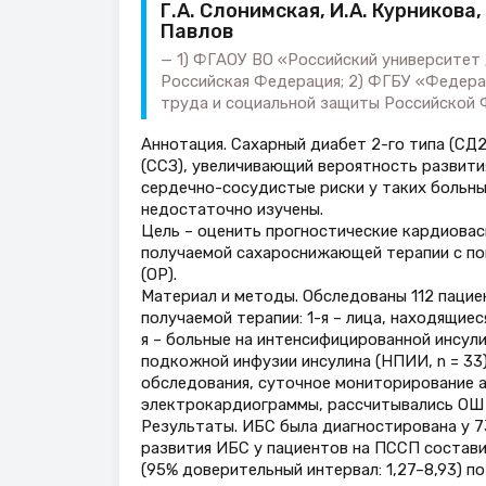
Г.А. Слонимская, И.А. Курникова,
Павлов
1) ФГАОУ ВО «Российский университет 
Российская Федерация; 2) ФГБУ «Федер
труда и социальной защиты Российской Ф
Аннотация. Сахарный диабет 2-го типа (СД
(ССЗ), увеличивающий вероятность развити
сердечно-сосудистые риски у таких больн
недостаточно изучены.
Цель – оценить прогностические кардиовас
получаемой сахароснижающей терапии с по
(ОР).
Материал и методы. Обследованы 112 пацие
получаемой терапии: 1-я – лица, находящие
я – больные на интенсифицированной инсули
подкожной инфузии инсулина (НПИИ, n = 33
обследования, суточное мониторирование 
электрокардиограммы, рассчитывались ОШ 
Результаты. ИБС была диагностирована у 7
развития ИБС у пациентов на ПССП составил
(95% доверительный интервал: 1,27–8,93) 