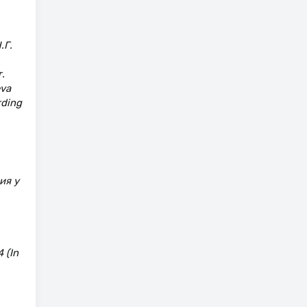
.Г.
.
eva
rding
ия у
 (In