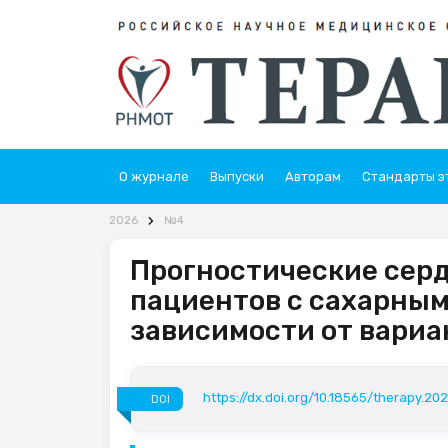
О журнале
Выпуски
Авторам
Стандарты э
2026
№4
Прогностические серд
пациентов с сахарным
зависимости от вари
https://dx.doi.org/10.18565/therapy.20
DOI