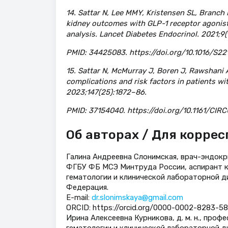
14. Sattar N, Lee MMY, Kristensen SL, Branch 
kidney outcomes with GLP-1 receptor agonists
analysis. Lancet Diabetes Endocrinol. 2021;9
PMID: 34425083. https://doi.org/10.1016/S2
15. Sattar N, McMurray J, Boren J, Rawshani A
complications and risk factors in patients wi
2023;147(25):1872–86.
PMID: 37154040. https://doi.org/10.1161/CI
Об авторах / Для корре
Галина Андреевна Слонимская, врач-эндокр
ФГБУ ФБ МСЭ Минтруда России, аспирант к
гематологии и клинической лабораторной д
Федерация.
Е-mail:
dr.slonimskaya@gmail.com
ORCID: https://orcid.org/0000-0002-8283-589
Ирина Алексеевна Курникова, д. м. н., про