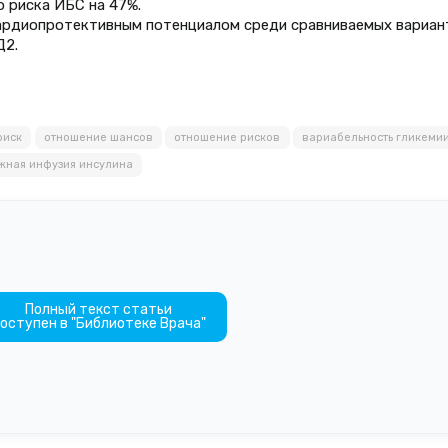
 риска ИБС на 47%.
ардиопротективным потенциалом среди сравниваемых вариан
Д2.
риск
отношение шансов
отношение рисков
вариабельность гликеми
жная инфузия инсулина
Полный текст статьи
оступен в "Библиотеке Врача"