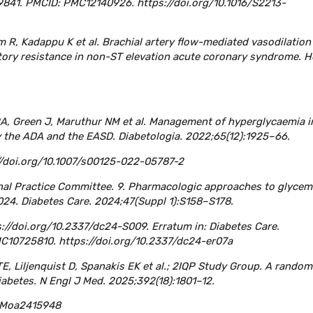
59841. PMCID: PMC12140926. https://doi.org/10.1016/S2213-
m R, Kadappu K et al. Brachial artery flow-mediated vasodilation 
atory resistance in non-ST elevation acute coronary syndrome. H
RA, Green J, Maruthur NM et al. Management of hyperglycaemia i
y the ADA and the EASD. Diabetologia. 2022;65(12):1925–66.
/doi.org/10.1007/s00125-022-05787-2
nal Practice Committee. 9. Pharmacologic approaches to glycem
024. Diabetes Care. 2024;47(Suppl 1):S158–S178.
/doi.org/10.2337/dc24-S009. Erratum in: Diabetes Care.
C10725810. https://doi.org/10.2337/dc24-er07a
, Liljenquist D, Spanakis EK et al.; 2IQP Study Group. A random
diabetes. N Engl J Med. 2025;392(18):1801–12.
EJMoa2415948