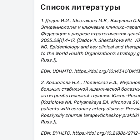
Список литературы
1. Дедов И.И., Шестакова М.В., Викулова О.К
Эпидемиология и ключевые клинико-терапе
Федерации в разрезе стратегических целе
2025;28(1):4–17. (Dedov II, Shestakova MV, 
NG. Epidemiology and key clinical and therape
to the World Health Organization’s strategy g
Russ.)).
EDN: UQHMTC. https://doi.org/10.14341/DM1
2. Козиолова Н.А., Полянская Е.А., Мирон
больных стабильной ишемической болезнью
антитромботической терапии. Южно-Россий
(Koziolova NA, Polyanskaya EA, Mironova SV. 
patients with coronary artery disease: Preva
Rossiyskiy zhurnal terapevticheskoy praktiki
Russ.)).
EDN: BYHLTC. https://doi.org/10.21886/2712