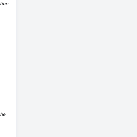
tion
.
the