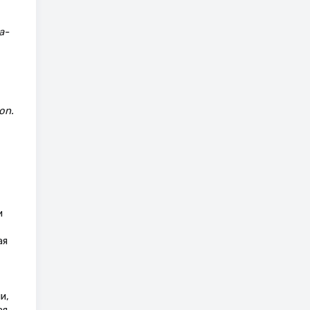
a-
on.
и
ая
и,