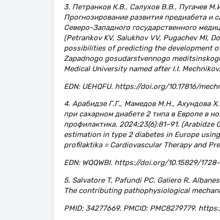
3. Петранков К.В., Салухов В.В., Пугачев М.
Прогнозирование развития предиабета и с
Северо-Западного государственного медици
(Petrankov KV, Salukhov VV, Pugachev MI, Do
possibilities of predicting the development o
Zapadnogo gosudarstvennogo meditsinskogo un
Medical University named after I.I. Mechnikov.
EDN: UEHQFU. https://doi.org/10.17816/mech
4. Арабидзе Г.Г., Мамедов М.Н., Ахундова 
при сахарном диабете 2 типа в Европе в н
профилактика. 2024;23(6):81–91. (Arabidze 
estimation in type 2 diabetes in Europe usin
profilaktika = Cardiovascular Therapy and Pre
EDN: WQQWBI. https://doi.org/10.15829/172
5. Salvatore T, Pafundi PC, Galiero R, Albane
The contributing pathophysiological mechan
PMID: 34277669. PMCID: PMC8279779. https: